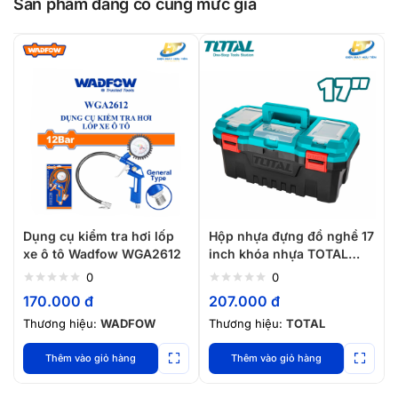
Sản phẩm đang có cùng mức giá
Dụng cụ kiểm tra hơi lốp
Hộp nhựa đựng đồ nghề 17
xe ô tô Wadfow WGA2612
inch khóa nhựa TOTAL
TPBX0171
0
0
170.000
đ
207.000
đ
Thương hiệu:
WADFOW
Thương hiệu:
TOTAL
Thêm vào giỏ hàng
Thêm vào giỏ hàng