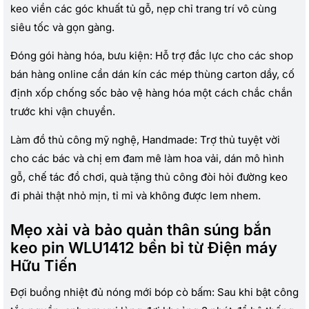
keo viền các góc khuất tủ gỗ, nẹp chỉ trang trí vô cùng
siêu tốc và gọn gàng.
Đóng gói hàng hóa, bưu kiện: Hỗ trợ đắc lực cho các shop
bán hàng online cần dán kín các mép thùng carton dầy, cố
định xốp chống sốc bảo vệ hàng hóa một cách chắc chắn
trước khi vận chuyển.
Làm đồ thủ công mỹ nghệ, Handmade: Trợ thủ tuyệt vời
cho các bác và chị em đam mê làm hoa vải, dán mô hình
gỗ, chế tác đồ chơi, quà tặng thủ công đòi hỏi đường keo
đi phải thật nhỏ mịn, tỉ mỉ và không được lem nhem.
Mẹo xài và bảo quản thân súng bắn
keo pin WLU1412 bền bỉ từ Điện máy
Hữu Tiến
Đợi buồng nhiệt đủ nóng mới bóp cò bấm: Sau khi bật công