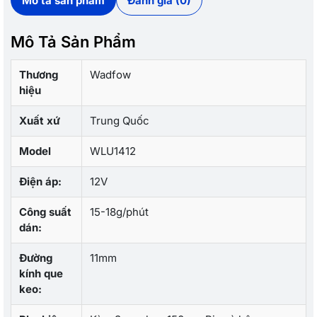
Mô tả sản phẩm
Đánh giá (0)
Mô Tả Sản Phẩm
Thương
Wadfow
hiệu
Xuất xứ
Trung Quốc
Model
WLU1412
Điện áp:
12V
Công suất
15-18g/phút
dán:
Đường
11mm
kính que
keo: