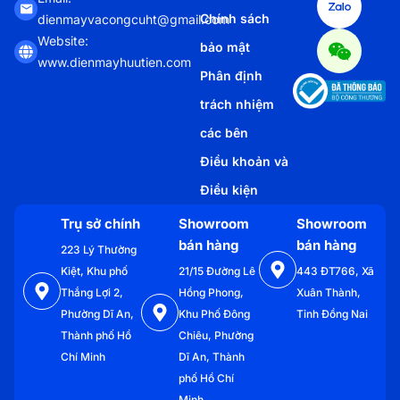
Chính sách
dienmayvacongcuht@gmail.com
Website:
bảo mật
www.dienmayhuutien.com
Phân định
trách nhiệm
các bên
Điều khoản và
Điều kiện
Trụ sở chính
Showroom
Showroom
bán hàng
bán hàng
223 Lý Thường
Kiệt, Khu phố
21/15 Đường Lê
443 ĐT766, Xã
Thắng Lợi 2,
Hồng Phong,
Xuân Thành,
Phường Dĩ An,
Khu Phố Đông
Tỉnh Đồng Nai
Thành phố Hồ
Chiêu, Phường
Chí Minh
Dĩ An, Thành
phố Hồ Chí
Minh