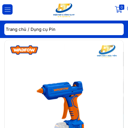
0
ĐĂNG NHẬP
ĐĂNG KÝ
Trang chủ
Dụng cụ Pin
Nhập tài khoản và mật khẩu để đăng nhập.
Lưu đăng nhập
Đăng Nhập
Quên mật khẩu?