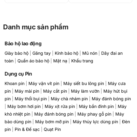
Danh mục sản phẩm
Bảo hộ lao động
Giày bảo hộ
|
Găng tay
|
Kính bảo hộ
|
Mũ nón
|
Dây đai an
toàn
|
Quần áo bảo hộ
|
Mặt nạ
|
Khẩu trang
Dụng cụ Pin
Khoan pin
|
Máy vặn vít pin
|
Máy siết bu lông pin
|
Máy cưa
pin
|
Máy mài pin
|
Máy cắt pin
|
Máy làm vườn
|
Máy hút bụi
pin
|
Máy thổi bụi pin
|
Máy chà nhám pin
|
Máy đánh bóng pin
|
Máy bơm hơi pin
|
Máy xịt rửa pin
|
Máy bắn đinh pin
|
Máy
khò nhiệt pin
|
Máy đánh bóng pin
|
Máy phay gỗ pin
|
Máy
bào dùng pin
|
Máy bơm mỡ pin
|
Máy thủy lực dùng pin
|
Đèn
pin
|
Pin & Đế sạc
|
Quạt Pin