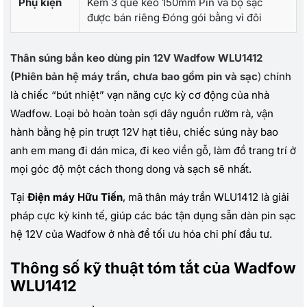
Phụ kiện
Kèm 3 que keo 150mm Pin và bộ sạc
được bán riêng Đóng gói bằng vỉ đôi
Thân súng bắn keo dùng pin 12V Wadfow WLU1412
(Phiên bản hệ máy trần, chưa bao gồm pin và sạc
)
chính
là chiếc “bút nhiệt” vạn năng cực kỳ cơ động của nhà
Wadfow. Loại bỏ hoàn toàn sợi dây nguồn rườm rà, vận
hành bằng hệ pin trượt 12V hạt tiêu, chiếc súng này bao
anh em mang đi dán mica, đi keo viền gỗ, làm đồ trang trí ở
mọi góc độ một cách thong dong và sạch sẽ nhất.
Tại
Điện máy Hữu Tiến
, mã thân máy trần WLU1412 là giải
pháp cực kỳ kinh tế, giúp các bác tận dụng sẵn dàn pin sạc
hệ 12V của Wadfow ở nhà để tối ưu hóa chi phí đầu tư.
Thông số kỹ thuật tóm tắt của Wadfow
WLU1412