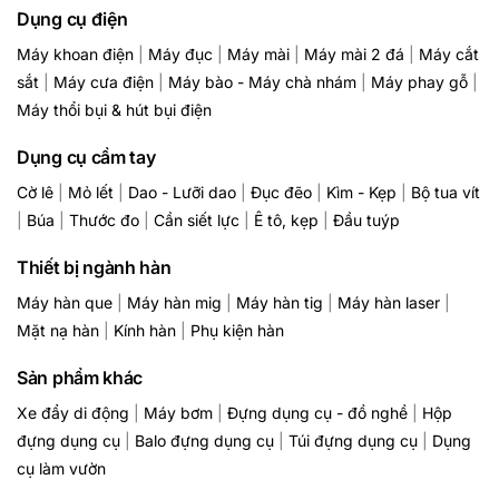
Dụng cụ điện
Máy khoan điện
|
Máy đục
|
Máy mài
|
Máy mài 2 đá
|
Máy cắt
sắt
|
Máy cưa điện
|
Máy bào - Máy chà nhám
|
Máy phay gỗ
|
Máy thổi bụi & hút bụi điện
Dụng cụ cầm tay
Cờ lê
|
Mỏ lết
|
Dao - Lưỡi dao
|
Đục đẽo
|
Kìm - Kẹp
|
Bộ tua vít
|
Búa
|
Thước đo
|
Cần siết lực
|
Ê tô, kẹp
|
Đầu tuýp
Thiết bị ngành hàn
Máy hàn que
|
Máy hàn mig
|
Máy hàn tig
|
Máy hàn laser
|
Mặt nạ hàn
|
Kính hàn
|
Phụ kiện hàn
Sản phẩm khác
Xe đẩy di động
|
Máy bơm
|
Đựng dụng cụ - đồ nghề
|
Hộp
đựng dụng cụ
|
Balo đựng dụng cụ
|
Túi đựng dụng cụ
|
Dụng
cụ làm vườn