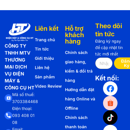
Theo dõi
Liên kết
Hỗ trợ
tin tức
khách
Trang chủ
hàng
Đăng ký ngay
CÔNG TY
để cập nhật tin
Tin tức
TNHH MTV
Chính sách
tức mới nhất
Giới thiệu
THƯƠNG
Đăn
giao hàng,
Ký
MẠI DỊCH
Liên hệ
kiểm & đổi trả
VỤ ĐIỆN
Sản phẩm
Kết nối:
MÁY &
hàng
Video Review
CÔNG CỤ HT
Hướng dẫn đặt
Mã số thuế:
hàng Online và
3703384468
Offline
Điện thoại:
093 408 01
Chính sách
08
thanh toán
Email: