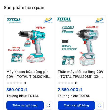
Sản phẩm liên quan
Máy khoan búa dùng pin
Thân máy siết bu lông 20V
20V – TOTAL TIDLI201455
– TOTAL TIWLI20851 (Chưa
(Chưa gồm pin và sạc)
Pin và Sạc)
0
0
860.000
đ
2.660.000
đ
Thương hiệu:
TOTAL
Thương hiệu:
TOTAL
Thêm vào giỏ hàng
Thêm vào giỏ hàng