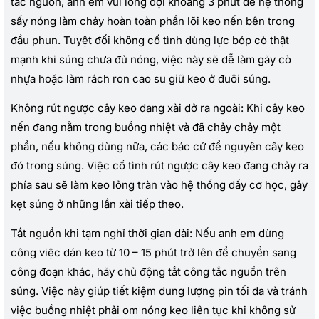
tắc nguồn, anh em vui lòng đợi khoảng 3 phút để hệ thống
sấy nóng làm chảy hoàn toàn phần lõi keo nến bên trong
đầu phun. Tuyệt đối không cố tình dùng lực bóp cò thật
mạnh khi súng chưa đủ nóng, việc này sẽ dễ làm gãy cò
nhựa hoặc làm rách ron cao su giữ keo ở đuôi súng.
Không rút ngược cây keo đang xài dở ra ngoài: Khi cây keo
nến đang nằm trong buồng nhiệt và đã chảy chảy một
phần, nếu không dùng nữa, các bác cứ để nguyên cây keo
đó trong súng. Việc cố tình rút ngược cây keo đang chảy ra
phía sau sẽ làm keo lỏng tràn vào hệ thống đẩy cơ học, gây
kẹt súng ở những lần xài tiếp theo.
Tắt nguồn khi tạm nghỉ thời gian dài: Nếu anh em dừng
công việc dán keo từ 10 – 15 phút trở lên để chuyển sang
công đoạn khác, hãy chủ động tắt công tắc nguồn trên
súng. Việc này giúp tiết kiệm dung lượng pin tối đa và tránh
việc buồng nhiệt phải om nóng keo liên tục khi không sử