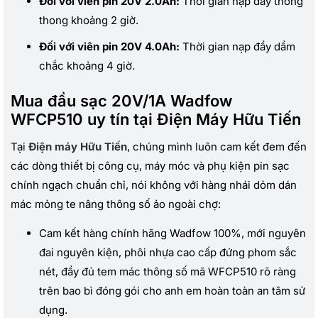
Đối với viên pin 20V 2.0Ah:
Thời gian nạp đầy thong
thong khoảng 2 giờ.
Đối với viên pin 20V 4.0Ah:
Thời gian nạp đầy dầm
chắc khoảng 4 giờ.
Mua đầu sạc 20V/1A Wadfow
WFCP510 uy tín tại Điện Máy Hữu Tiến
Tại
Điện máy Hữu Tiến
, chúng mình luôn cam kết đem đến
các dòng thiết bị công cụ, máy móc và phụ kiện pin sạc
chính ngạch chuẩn chỉ, nói không với hàng nhái dỏm dán
mác mỏng te nâng thông số ảo ngoài chợ:
Cam kết hàng chính hãng Wadfow 100%, mới nguyên
đai nguyên kiện, phôi nhựa cao cấp đứng phom sắc
nét, đầy đủ tem mác thông số mã WFCP510 rõ ràng
trên bao bì đóng gói cho anh em hoàn toàn an tâm sử
dụng.