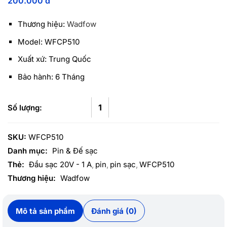
200.000
đ
Thương hiệu:
Wadfow
Model: WFCP510
Xuất xứ: Trung Quốc
Bảo hành: 6 Tháng
SKU:
WFCP510
Danh mục:
Pin & Đế sạc
Thẻ:
Đầu sạc 20V - 1 A
pin
pin sạc
WFCP510
Thương hiệu:
Wadfow
Mô tả sản phẩm
Đánh giá (0)