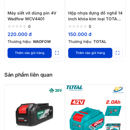
Máy siết vít dùng pin 4V
Hộp nhựa đựng đồ nghề 14
Wadfow WCV4401
inch khóa kim loại TOTAL
TPBX0142
0
0
220.000
đ
150.000
đ
Thương hiệu:
WADFOW
Thương hiệu:
TOTAL
Thêm vào giỏ hàng
Thêm vào giỏ hàng
Sản phẩm liên quan