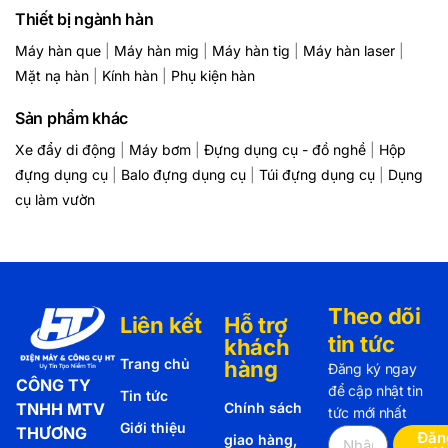
Thiết bị ngành hàn
Máy hàn que
|
Máy hàn mig
|
Máy hàn tig
|
Máy hàn laser
|
Mặt nạ hàn
|
Kính hàn
|
Phụ kiện hàn
Sản phẩm khác
Xe đẩy di động
|
Máy bơm
|
Đựng dụng cụ - đồ nghề
|
Hộp
đựng dụng cụ
|
Balo đựng dụng cụ
|
Túi đựng dụng cụ
|
Dụng
cụ làm vườn
Theo dõi
Liên kết
Hỗ trợ
tin tức
khách
Trang chủ
hàng
Đăng ký ngay
CÔNG TY
để cập nhật tin
Tin tức
TNHH MTV
Chính sách
tức mới nhất
Giới thiệu
THƯƠNG
Đăn
giao hàng,