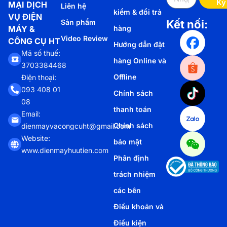
Ký
MẠI DỊCH
Liên hệ
kiểm & đổi trả
VỤ ĐIỆN
Sản phẩm
Kết nối:
MÁY &
hàng
Video Review
CÔNG CỤ HT
Hướng dẫn đặt
Mã số thuế:
hàng Online và
3703384468
Offline
Điện thoại:
093 408 01
Chính sách
08
thanh toán
Email:
Chính sách
dienmayvacongcuht@gmail.com
Website:
bảo mật
www.dienmayhuutien.com
Phân định
trách nhiệm
các bên
Điều khoản và
Điều kiện