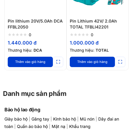
Pin lithium 20V/5.0Ah DCA
Pin Lithium 42V/ 2.0Ah
FFBL2050
TOTAL TFBLI42201
0
0
1.440.000
đ
1.000.000
đ
Thương hiệu:
DCA
Thương hiệu:
TOTAL
Thêm vào giỏ hàng
Thêm vào giỏ hàng
Danh mục sản phẩm
Bảo hộ lao động
Giày bảo hộ
|
Găng tay
|
Kính bảo hộ
|
Mũ nón
|
Dây đai an
toàn
|
Quần áo bảo hộ
|
Mặt nạ
|
Khẩu trang