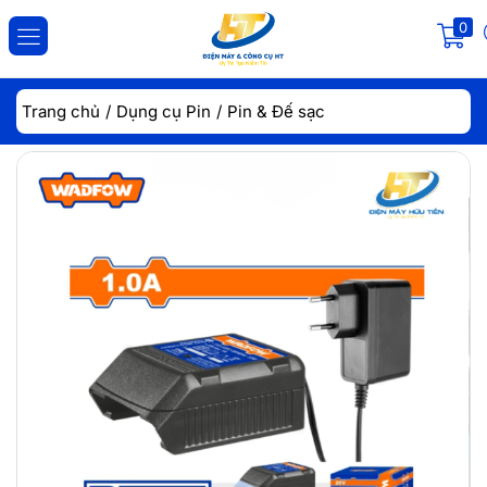
0
ĐĂNG NHẬP
ĐĂNG KÝ
Trang chủ
Dụng cụ Pin
Pin & Đế sạc
Nhập tài khoản và mật khẩu để đăng nhập.
Lưu đăng nhập
Đăng Nhập
Quên mật khẩu?