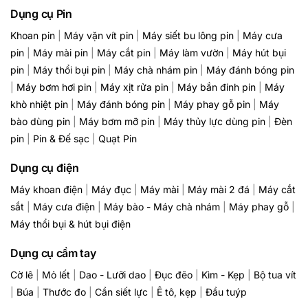
Dụng cụ Pin
Khoan pin
|
Máy vặn vít pin
|
Máy siết bu lông pin
|
Máy cưa
pin
|
Máy mài pin
|
Máy cắt pin
|
Máy làm vườn
|
Máy hút bụi
pin
|
Máy thổi bụi pin
|
Máy chà nhám pin
|
Máy đánh bóng pin
|
Máy bơm hơi pin
|
Máy xịt rửa pin
|
Máy bắn đinh pin
|
Máy
khò nhiệt pin
|
Máy đánh bóng pin
|
Máy phay gỗ pin
|
Máy
bào dùng pin
|
Máy bơm mỡ pin
|
Máy thủy lực dùng pin
|
Đèn
pin
|
Pin & Đế sạc
|
Quạt Pin
Dụng cụ điện
Máy khoan điện
|
Máy đục
|
Máy mài
|
Máy mài 2 đá
|
Máy cắt
sắt
|
Máy cưa điện
|
Máy bào - Máy chà nhám
|
Máy phay gỗ
|
Máy thổi bụi & hút bụi điện
Dụng cụ cầm tay
Cờ lê
|
Mỏ lết
|
Dao - Lưỡi dao
|
Đục đẽo
|
Kìm - Kẹp
|
Bộ tua vít
|
Búa
|
Thước đo
|
Cần siết lực
|
Ê tô, kẹp
|
Đầu tuýp