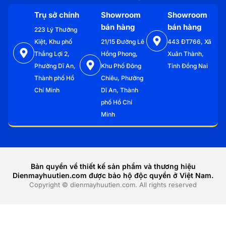
Trụ sở chính
Showroom
Showroom
bán hàng
bán hàng
223 Lý Thường
Kiệt, Khu phố
21/15 Đường Lê
443 ĐT766, Xã
Thắng Lợi 2,
Hồng Phong,
Xuân Thành,
Phường Dĩ An,
Khu Phố Đông
Tỉnh Đồng Nai
Thành phố Hồ
Chiêu, Phường
Chí Minh
Dĩ An, Thành
phố Hồ Chí
Minh
Bản quyền về thiết kế sản phẩm và thương hiệu
Dienmayhuutien.com được bảo hộ độc quyền ở Việt Nam.
Copyright © dienmayhuutien.com. All rights reserved