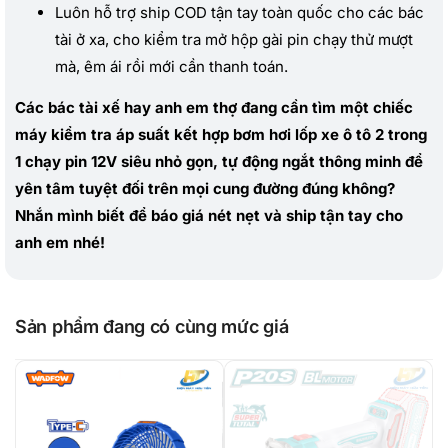
Luôn hỗ trợ ship COD tận tay toàn quốc cho các bác
tài ở xa, cho kiểm tra mở hộp gài pin chạy thử mượt
mà, êm ái rồi mới cần thanh toán.
Các bác tài xế hay anh em thợ đang cần tìm một chiếc
máy kiểm tra áp suất kết hợp bơm hơi lốp xe ô tô 2 trong
1 chạy pin 12V siêu nhỏ gọn, tự động ngắt thông minh để
yên tâm tuyệt đối trên mọi cung đường đúng không?
Nhắn mình biết để báo giá nét nẹt và ship tận tay cho
anh em nhé!
Sản phẩm đang có cùng mức giá