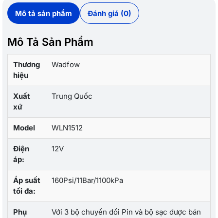
Mô tả sản phẩm
Đánh giá (0)
Mô Tả Sản Phẩm
Thương
Wadfow
hiệu
Xuất
Trung Quốc
xứ
Model
WLN1512
Điện
12V
áp:
Áp suất
160Psi/11Bar/1100kPa
tối đa:
Phụ
Với 3 bộ chuyển đổi Pin và bộ sạc được bán