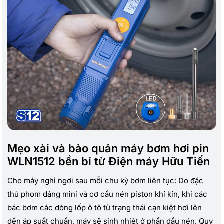
Mẹo xài và bảo quản máy bơm hơi pin
WLN1512 bền bỉ từ Điện máy Hữu Tiến
Cho máy nghỉ ngơi sau mỗi chu kỳ bơm liên tục: Do đặc
thù phom dáng mini và cơ cấu nén piston khí kín, khi các
bác bơm các dòng lốp ô tô từ trạng thái cạn kiệt hơi lên
đến áp suất chuẩn, máy sẽ sinh nhiệt ở phần đầu nén. Quy