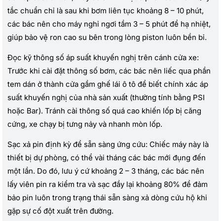
tắc chuẩn chỉ là sau khi bơm liên tục khoảng 8 – 10 phút,
các bác nên cho máy nghỉ ngơi tầm 3 – 5 phút để hạ nhiệt,
giúp bảo vệ ron cao su bên trong lòng piston luôn bền bỉ.
Đọc kỹ thông số áp suất khuyến nghị trên cánh cửa xe:
Trước khi cài đặt thông số bơm, các bác nên liếc qua phần
tem dán ở thành cửa gầm ghế lái ô tô để biết chính xác áp
suất khuyến nghị của nhà sản xuất (thường tính bằng PSI
hoặc Bar). Tránh cài thông số quá cao khiến lốp bị căng
cứng, xe chạy bị tưng nảy và nhanh mòn lốp.
Sạc xả pin định kỳ để sẵn sàng ứng cứu: Chiếc máy này là
thiết bị dự phòng, có thể vài tháng các bác mới đụng đến
một lần. Do đó, lưu ý cứ khoảng 2 – 3 tháng, các bác nên
lấy viên pin ra kiểm tra và sạc đầy lại khoảng 80% để đảm
bảo pin luôn trong trạng thái sẵn sàng xả dòng cứu hộ khi
gặp sự cố đột xuất trên đường.