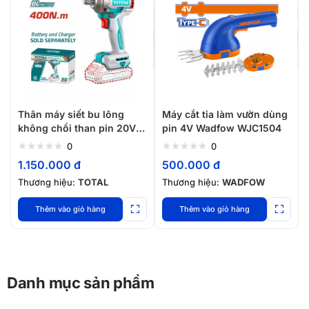
Thân máy siết bu lông
Máy cắt tỉa làm vườn dùng
không chổi than pin 20V –
pin 4V Wadfow WJC1504
TOTAL TIWLI20401
0
0
1.150.000
đ
500.000
đ
Thương hiệu:
TOTAL
Thương hiệu:
WADFOW
Thêm vào giỏ hàng
Thêm vào giỏ hàng
Danh mục sản phẩm