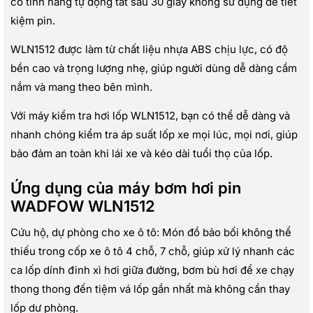
có tính năng tự động tắt sau 30 giây không sử dụng để tiết
kiệm pin.
WLN1512 được làm từ chất liệu nhựa ABS chịu lực, có độ
bền cao và trọng lượng nhẹ, giúp người dùng dễ dàng cầm
nắm và mang theo bên mình.
Với máy kiểm tra hơi lốp WLN1512, bạn có thể dễ dàng và
nhanh chóng kiểm tra áp suất lốp xe mọi lúc, mọi nơi, giúp
bảo đảm an toàn khi lái xe và kéo dài tuổi thọ của lốp.
Ứng dụng của máy bơm hơi pin
WADFOW WLN1512
Cứu hộ, dự phòng cho xe ô tô: Món đồ bảo bối không thể
thiếu trong cốp xe ô tô 4 chỗ, 7 chỗ, giúp xử lý nhanh các
ca lốp dính đinh xì hơi giữa đường, bơm bù hơi để xe chạy
thong thong đến tiệm vá lốp gần nhất mà không cần thay
lốp dự phòng.