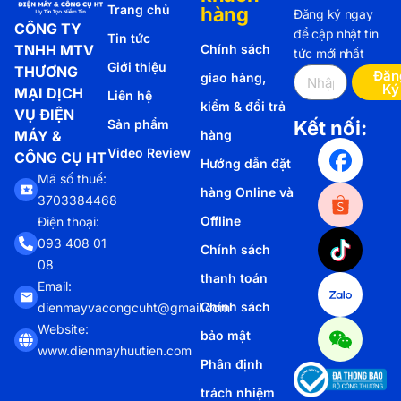
Trang chủ
hàng
Đăng ký ngay
CÔNG TY
để cập nhật tin
Tin tức
TNHH MTV
Chính sách
tức mới nhất
Giới thiệu
THƯƠNG
Đăn
giao hàng,
Ký
MẠI DỊCH
Liên hệ
kiểm & đổi trả
VỤ ĐIỆN
Sản phẩm
Kết nối:
MÁY &
hàng
Video Review
CÔNG CỤ HT
Hướng dẫn đặt
Mã số thuế:
hàng Online và
3703384468
Offline
Điện thoại:
093 408 01
Chính sách
08
thanh toán
Email:
Chính sách
dienmayvacongcuht@gmail.com
Website:
bảo mật
www.dienmayhuutien.com
Phân định
trách nhiệm