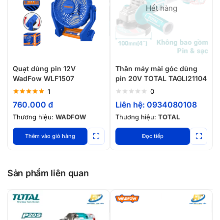
Hết hàng
Quạt dùng pin 12V
Thân máy mài góc dùng
WadFow WLF1507
pin 20V TOTAL TAGLI21104
1
0
Được xếp
760.000
đ
Liên hệ: 0934080108
hạng
5.00
5
sao
Thương hiệu:
WADFOW
Thương hiệu:
TOTAL
Thêm vào giỏ hàng
Đọc tiếp
Sản phẩm liên quan