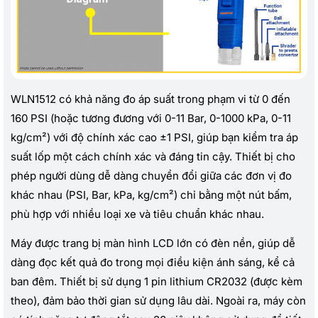
WLN1512 có khả năng đo áp suất trong phạm vi từ 0 đến
160 PSI (hoặc tương đương với 0-11 Bar, 0-1000 kPa, 0-11
kg/cm²) với độ chính xác cao ±1 PSI, giúp bạn kiểm tra áp
suất lốp một cách chính xác và đáng tin cậy. Thiết bị cho
phép người dùng dễ dàng chuyển đổi giữa các đơn vị đo
khác nhau (PSI, Bar, kPa, kg/cm²) chỉ bằng một nút bấm,
phù hợp với nhiều loại xe và tiêu chuẩn khác nhau.
Máy được trang bị màn hình LCD lớn có đèn nền, giúp dễ
dàng đọc kết quả đo trong mọi điều kiện ánh sáng, kể cả
ban đêm. Thiết bị sử dụng 1 pin lithium CR2032 (được kèm
theo), đảm bảo thời gian sử dụng lâu dài. Ngoài ra, máy còn