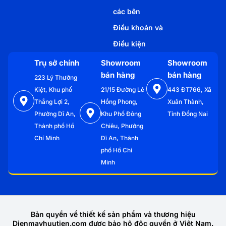
các bên
Điều khoản và
Điều kiện
Trụ sở chính
Showroom
Showroom
bán hàng
bán hàng
223 Lý Thường
Kiệt, Khu phố
21/15 Đường Lê
443 ĐT766, Xã
Thắng Lợi 2,
Hồng Phong,
Xuân Thành,
Phường Dĩ An,
Khu Phố Đông
Tỉnh Đồng Nai
Thành phố Hồ
Chiêu, Phường
Chí Minh
Dĩ An, Thành
phố Hồ Chí
Minh
Bản quyền về thiết kế sản phẩm và thương hiệu
Dienmayhuutien.com được bảo hộ độc quyền ở Việt Nam.