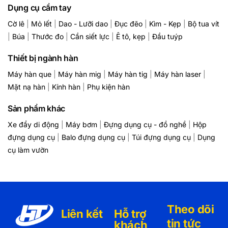
Dụng cụ cầm tay
Cờ lê
|
Mỏ lết
|
Dao - Lưỡi dao
|
Đục đẽo
|
Kìm - Kẹp
|
Bộ tua vít
|
Búa
|
Thước đo
|
Cần siết lực
|
Ê tô, kẹp
|
Đầu tuýp
Thiết bị ngành hàn
Máy hàn que
|
Máy hàn mig
|
Máy hàn tig
|
Máy hàn laser
|
Mặt nạ hàn
|
Kính hàn
|
Phụ kiện hàn
Sản phẩm khác
Xe đẩy di động
|
Máy bơm
|
Đựng dụng cụ - đồ nghề
|
Hộp
đựng dụng cụ
|
Balo đựng dụng cụ
|
Túi đựng dụng cụ
|
Dụng
cụ làm vườn
Theo dõi
Liên kết
Hỗ trợ
tin tức
khách