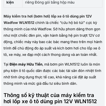
kiện
riêng Đóng gói bằng hộp màu
Máy kiểm tra hơi (bơm hơi) lốp xe ô tô dùng pin 12V
Wadfow WLN1512
chính là chiếc “cứu hộ bỏ túi” cực kỳ
thông minh của nhà Wadfow. Sở hữu phom dáng thon gọn
như một chiếc đèn pin, vận hành bằng hệ pin trượt 12V cơ
động, chiếc máy này bao các bác mang theo trên mọi hành
trình để chủ động đo áp suất và kích bơm hơi cho lốp xe ô
tô, xe máy, xe đạp một cách thong dong và an toàn nhất.
Tại
Điện máy Hữu Tiến
, mã bơm pin WLN1512 luôn là món
phụ kiện ô tô quốc dân được các bác tài săn đón nhiệt tình
nhờ tính ứng dụng thực tế cao, khả năng cài đặt áp suất
thông minh và mức giá đầu tư siêu bình dân.
Thông số kỹ thuật của máy kiểm tra
hơi lốp xe ô tô dùng pin 12V WLN1512