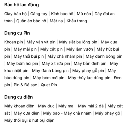
Bảo hộ lao động
Giày bảo hộ
|
Găng tay
|
Kính bảo hộ
|
Mũ nón
|
Dây đai an
toàn
|
Quần áo bảo hộ
|
Mặt nạ
|
Khẩu trang
Dụng cụ Pin
Khoan pin
|
Máy vặn vít pin
|
Máy siết bu lông pin
|
Máy cưa
pin
|
Máy mài pin
|
Máy cắt pin
|
Máy làm vườn
|
Máy hút bụi
pin
|
Máy thổi bụi pin
|
Máy chà nhám pin
|
Máy đánh bóng pin
|
Máy bơm hơi pin
|
Máy xịt rửa pin
|
Máy bắn đinh pin
|
Máy
khò nhiệt pin
|
Máy đánh bóng pin
|
Máy phay gỗ pin
|
Máy
bào dùng pin
|
Máy bơm mỡ pin
|
Máy thủy lực dùng pin
|
Đèn
pin
|
Pin & Đế sạc
|
Quạt Pin
Dụng cụ điện
Máy khoan điện
|
Máy đục
|
Máy mài
|
Máy mài 2 đá
|
Máy cắt
sắt
|
Máy cưa điện
|
Máy bào - Máy chà nhám
|
Máy phay gỗ
|
Máy thổi bụi & hút bụi điện