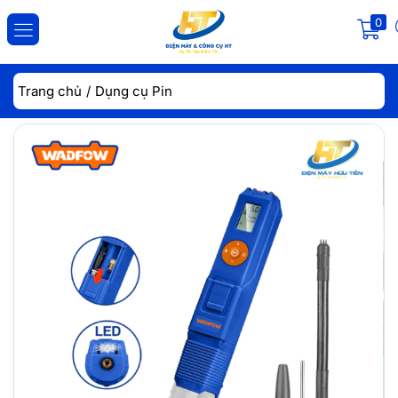
0
ĐĂNG NHẬP
ĐĂNG KÝ
Trang chủ
Dụng cụ Pin
Nhập tài khoản và mật khẩu để đăng nhập.
Lưu đăng nhập
Đăng Nhập
Quên mật khẩu?