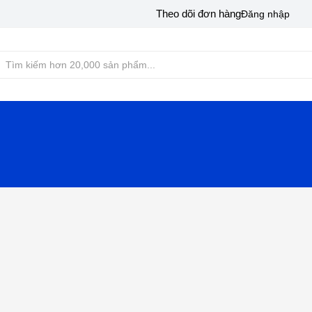
Theo dõi đơn hàng
Đăng nhập
iệu
Sản phẩm
Dành cho thợ
Flash sale
Hàng thanh lý