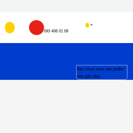
Hotline 24/7
0
093 408 01 08
Đã xem gần đây
Video Review
Tin tức
Liên hệ
Bạn chưa xem sản phẩm
nào gần đây.