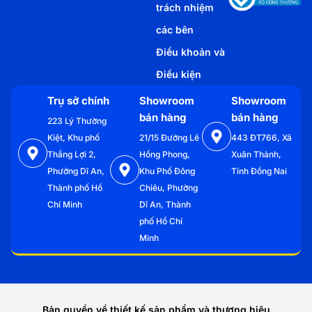
trách nhiệm
các bên
Điều khoản và
Điều kiện
Trụ sở chính
Showroom
Showroom
bán hàng
bán hàng
223 Lý Thường
Kiệt, Khu phố
21/15 Đường Lê
443 ĐT766, Xã
Thắng Lợi 2,
Hồng Phong,
Xuân Thành,
Phường Dĩ An,
Khu Phố Đông
Tỉnh Đồng Nai
Thành phố Hồ
Chiêu, Phường
Chí Minh
Dĩ An, Thành
phố Hồ Chí
Minh
Bản quyền về thiết kế sản phẩm và thương hiệu