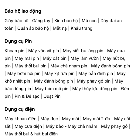
Bảo hộ lao động
Giày bảo hộ
|
Găng tay
|
Kính bảo hộ
|
Mũ nón
|
Dây đai an
toàn
|
Quần áo bảo hộ
|
Mặt nạ
|
Khẩu trang
Dụng cụ Pin
Khoan pin
|
Máy vặn vít pin
|
Máy siết bu lông pin
|
Máy cưa
pin
|
Máy mài pin
|
Máy cắt pin
|
Máy làm vườn
|
Máy hút bụi
pin
|
Máy thổi bụi pin
|
Máy chà nhám pin
|
Máy đánh bóng pin
|
Máy bơm hơi pin
|
Máy xịt rửa pin
|
Máy bắn đinh pin
|
Máy
khò nhiệt pin
|
Máy đánh bóng pin
|
Máy phay gỗ pin
|
Máy
bào dùng pin
|
Máy bơm mỡ pin
|
Máy thủy lực dùng pin
|
Đèn
pin
|
Pin & Đế sạc
|
Quạt Pin
Dụng cụ điện
Máy khoan điện
|
Máy đục
|
Máy mài
|
Máy mài 2 đá
|
Máy cắt
sắt
|
Máy cưa điện
|
Máy bào - Máy chà nhám
|
Máy phay gỗ
|
Máy thổi bụi & hút bụi điện