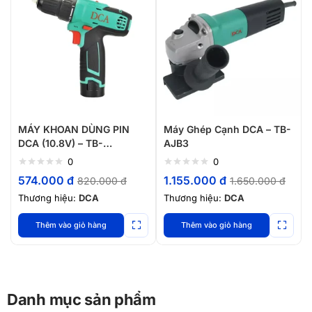
MÁY KHOAN DÙNG PIN
Máy Ghép Cạnh DCA – TB-
DCA (10.8V) – TB-
AJB3
ADJZ1202E
0
0
574.000
đ
1.155.000
đ
820.000
đ
1.650.000
đ
Thương hiệu:
DCA
Thương hiệu:
DCA
Thêm vào giỏ hàng
Thêm vào giỏ hàng
Danh mục sản phẩm