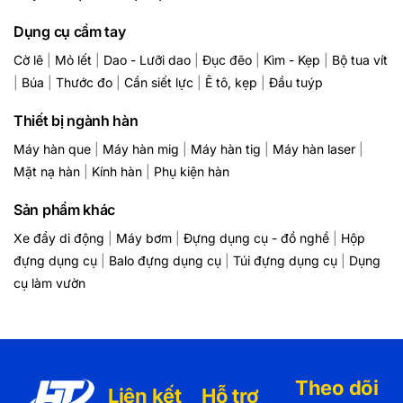
Dụng cụ cầm tay
Cờ lê
|
Mỏ lết
|
Dao - Lưỡi dao
|
Đục đẽo
|
Kìm - Kẹp
|
Bộ tua vít
|
Búa
|
Thước đo
|
Cần siết lực
|
Ê tô, kẹp
|
Đầu tuýp
Thiết bị ngành hàn
Máy hàn que
|
Máy hàn mig
|
Máy hàn tig
|
Máy hàn laser
|
Mặt nạ hàn
|
Kính hàn
|
Phụ kiện hàn
Sản phẩm khác
Xe đẩy di động
|
Máy bơm
|
Đựng dụng cụ - đồ nghề
|
Hộp
đựng dụng cụ
|
Balo đựng dụng cụ
|
Túi đựng dụng cụ
|
Dụng
cụ làm vườn
Theo dõi
Liên kết
Hỗ trợ