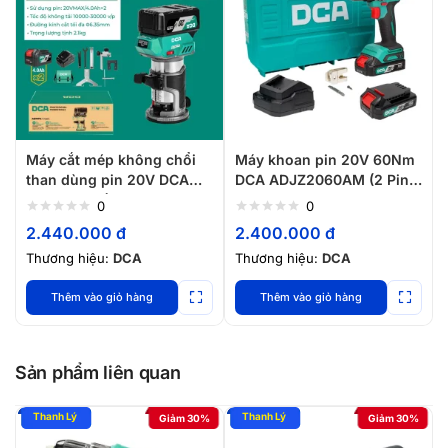
Máy cắt mép không chổi
Máy khoan pin 20V 60Nm
than dùng pin 20V DCA
DCA ADJZ2060AM (2 Pin
ADMP6BM (2 pin 1 sạc)
2.0Ah, 1 Sạc)
0
0
2.440.000
đ
2.400.000
đ
Thương hiệu:
DCA
Thương hiệu:
DCA
Thêm vào giỏ hàng
Thêm vào giỏ hàng
Sản phẩm liên quan
Giảm 30%
Giảm 30%