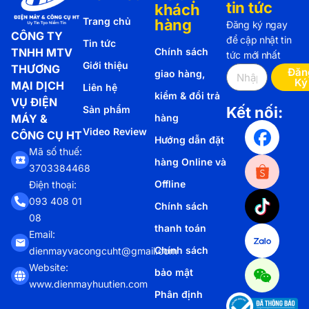
tin tức
khách
Trang chủ
hàng
Đăng ký ngay
CÔNG TY
để cập nhật tin
Tin tức
TNHH MTV
Chính sách
tức mới nhất
Giới thiệu
THƯƠNG
Đăn
giao hàng,
Ký
MẠI DỊCH
Liên hệ
kiểm & đổi trả
VỤ ĐIỆN
Sản phẩm
Kết nối:
MÁY &
hàng
Video Review
CÔNG CỤ HT
Hướng dẫn đặt
Mã số thuế:
hàng Online và
3703384468
Offline
Điện thoại:
093 408 01
Chính sách
08
thanh toán
Email:
Chính sách
dienmayvacongcuht@gmail.com
Website:
bảo mật
www.dienmayhuutien.com
Phân định