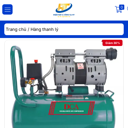
0
ĐĂNG NHẬP
ĐĂNG KÝ
Trang chủ
Hàng thanh lý
Nhập tài khoản và mật khẩu để đăng nhập.
Giảm 30%
Lưu đăng nhập
Đăng Nhập
Quên mật khẩu?