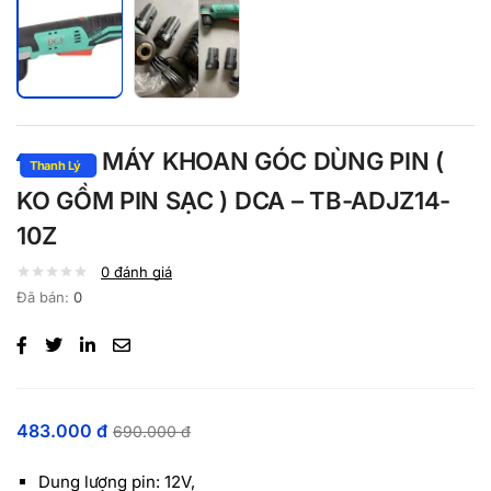
MÁY KHOAN GÓC DÙNG PIN (
KO GỒM PIN SẠC ) DCA – TB-ADJZ14-
10Z
0
đánh giá
Đã bán:
0
483.000
đ
690.000
đ
Dung lượng pin: 12V,