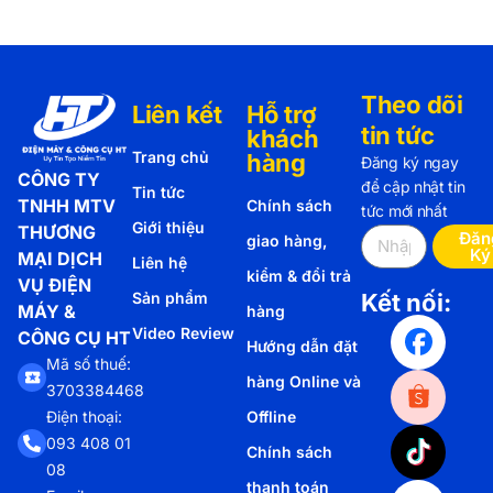
Theo dõi
Liên kết
Hỗ trợ
tin tức
khách
Trang chủ
hàng
Đăng ký ngay
CÔNG TY
để cập nhật tin
Tin tức
TNHH MTV
Chính sách
tức mới nhất
Giới thiệu
THƯƠNG
Đăn
giao hàng,
Ký
MẠI DỊCH
Liên hệ
kiểm & đổi trả
VỤ ĐIỆN
Sản phẩm
Kết nối:
MÁY &
hàng
Video Review
CÔNG CỤ HT
Hướng dẫn đặt
Mã số thuế:
hàng Online và
3703384468
Offline
Điện thoại:
093 408 01
Chính sách
08
thanh toán