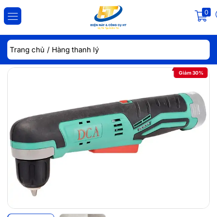
0
ĐĂNG NHẬP
ĐĂNG KÝ
Trang chủ
Hàng thanh lý
Nhập tài khoản và mật khẩu để đăng nhập.
Giảm 30%
Lưu đăng nhập
Đăng Nhập
Quên mật khẩu?