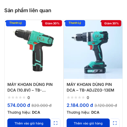
Sản phẩm liên quan
Giảm 30%
Giảm 30%
MÁY KHOAN DÙNG PIN
MÁY KHOAN DÙNG PIN
DCA (10.8V) – TB-
DCA – TB-ADJZ03-13EM
ADJZ1202E
0
0
574.000
đ
2.184.000
đ
820.000
đ
3.120.000
đ
Thương hiệu:
DCA
Thương hiệu:
DCA
Thêm vào giỏ hàng
Thêm vào giỏ hàng