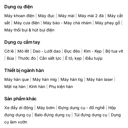
Dụng cụ điện
Máy khoan điện
|
Máy đục
|
Máy mài
|
Máy mài 2 đá
|
Máy cắt
sắt
|
Máy cưa điện
|
Máy bào - Máy chà nhám
|
Máy phay gỗ
|
Máy thổi bụi & hút bụi điện
Dụng cụ cầm tay
Cờ lê
|
Mỏ lết
|
Dao - Lưỡi dao
|
Đục đẽo
|
Kìm - Kẹp
|
Bộ tua vít
|
Búa
|
Thước đo
|
Cần siết lực
|
Ê tô, kẹp
|
Đầu tuýp
Thiết bị ngành hàn
Máy hàn que
|
Máy hàn mig
|
Máy hàn tig
|
Máy hàn laser
|
Mặt nạ hàn
|
Kính hàn
|
Phụ kiện hàn
Sản phẩm khác
Xe đẩy di động
|
Máy bơm
|
Đựng dụng cụ - đồ nghề
|
Hộp
đựng dụng cụ
|
Balo đựng dụng cụ
|
Túi đựng dụng cụ
|
Dụng
cụ làm vườn