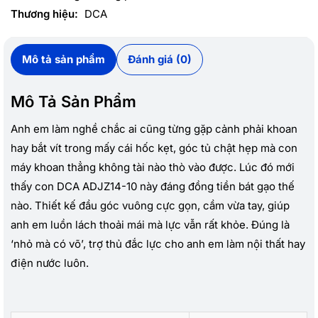
Thương hiệu:
DCA
Mô tả sản phẩm
Đánh giá (0)
Mô Tả Sản Phẩm
Anh em làm nghề chắc ai cũng từng gặp cảnh phải khoan
hay bắt vít trong mấy cái hốc kẹt, góc tủ chật hẹp mà con
máy khoan thẳng không tài nào thò vào được. Lúc đó mới
thấy con DCA ADJZ14-10 này đáng đồng tiền bát gạo thế
nào. Thiết kế đầu góc vuông cực gọn, cầm vừa tay, giúp
anh em luồn lách thoải mái mà lực vẫn rất khỏe. Đúng là
‘nhỏ mà có võ’, trợ thủ đắc lực cho anh em làm nội thất hay
điện nước luôn.