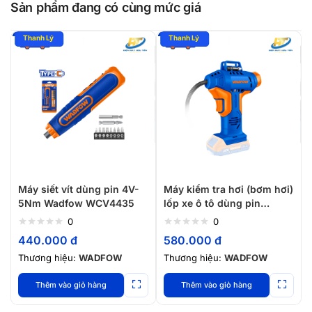
Sản phẩm đang có cùng mức giá
Máy siết vít dùng pin 4V-
Máy kiểm tra hơi (bơm hơi)
5Nm Wadfow WCV4435
lốp xe ô tô dùng pin
WLN2520
0
0
440.000
đ
580.000
đ
Thương hiệu:
WADFOW
Thương hiệu:
WADFOW
Thêm vào giỏ hàng
Thêm vào giỏ hàng