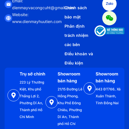
Email:
Chính sách
dienmayvacongcuht@gmail.com
Website:
bảo mật
www.dienmayhuutien.com
Phân định
trách nhiệm
các bên
Điều khoản và
Điều kiện
Trụ sở chính
Showroom
Showroom
bán hàng
bán hàng
223 Lý Thường
Kiệt, Khu phố
21/15 Đường Lê
443 ĐT766, Xã
Thắng Lợi 2,
Hồng Phong,
Xuân Thành,
Phường Dĩ An,
Khu Phố Đông
Tỉnh Đồng Nai
Thành phố Hồ
Chiêu, Phường
Chí Minh
Dĩ An, Thành
phố Hồ Chí