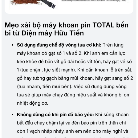
Mẹo xài bộ máy khoan pin TOTAL bền
bỉ từ Điện máy Hữu Tiến
Sử dụng đúng chế độ vòng tua cơ khí:
Trên lưng
máy khoan có gạt số 1 và số 2. Khi anh em cần lực
kéo khỏe để bắn vít gỗ dài hoặc vít tôn, hãy gạt về số
1 (tua chậm, lực siết mạnh). Khi cần khoan lỗ trên sắt,
gỗ hay tường gạch bằng mũi khoan, hãy gạt sang số 2
(tua nhanh, tiến mũi bén). Việc sử dụng đúng vòng
tua sẽ giúp máy chạy đúng hiệu suất và không bị om
nhiệt động cơ.
Không dùng cố khi pin đã báo yếu:
Khi súng khoan
bắt đầu chạy chậm lại và đèn báo pin trên thân chỉ
còn 1 vạch nhấp nháy, anh em nên cho máy nghỉ và