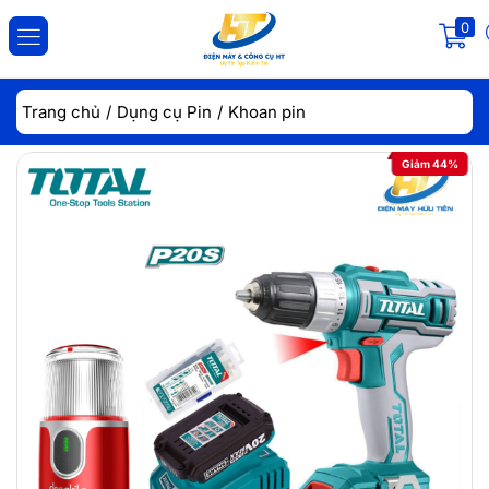
0
ĐĂNG NHẬP
ĐĂNG KÝ
Trang chủ
Dụng cụ Pin
Khoan pin
Nhập tài khoản và mật khẩu để đăng nhập.
Giảm 44%
Lưu đăng nhập
Đăng Nhập
Quên mật khẩu?