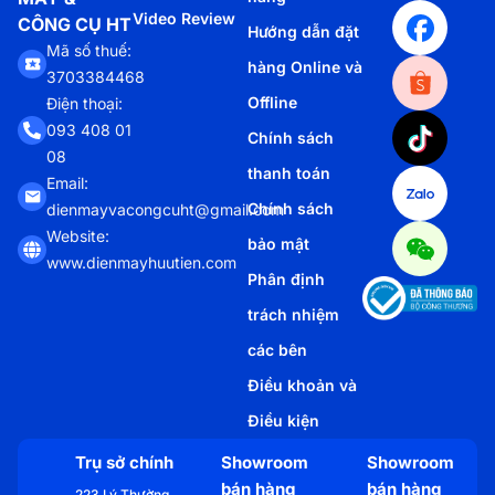
Video Review
CÔNG CỤ HT
Hướng dẫn đặt
Mã số thuế:
hàng Online và
3703384468
Offline
Điện thoại:
093 408 01
Chính sách
08
thanh toán
Email:
Chính sách
dienmayvacongcuht@gmail.com
Website:
bảo mật
www.dienmayhuutien.com
Phân định
trách nhiệm
các bên
Điều khoản và
Điều kiện
Trụ sở chính
Showroom
Showroom
bán hàng
bán hàng
223 Lý Thường