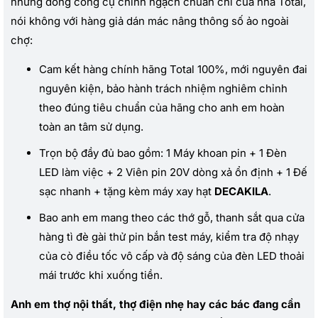
những dòng công cụ chính ngạch chuẩn chỉ của nhà Total,
nói không với hàng giả dán mác nâng thông số ảo ngoài
chợ:
Cam kết hàng chính hãng Total 100%, mới nguyên đai
nguyên kiện, bảo hành trách nhiệm nghiêm chỉnh
theo đúng tiêu chuẩn của hãng cho anh em hoàn
toàn an tâm sử dụng.
Trọn bộ đầy đủ bao gồm: 1 Máy khoan pin + 1 Đèn
LED làm việc + 2 Viên pin 20V dòng xả ổn định + 1 Đế
sạc nhanh + tặng kèm máy xay hạt
DECAKILA
.
Bao anh em mang theo các thớ gỗ, thanh sắt qua cửa
hàng tì đè gài thử pin bắn test máy, kiểm tra độ nhạy
của cò điều tốc vô cấp và độ sáng của đèn LED thoải
mái trước khi xuống tiền.
Anh em thợ nội thất, thợ điện nhẹ hay các bác đang cần