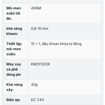
Mô-men
45NM
xoắn tối
đa:
khả năng
0,8-10 mm
khoan:
Thiết lập
15 + 1, đầu khoan khóa tự động
mô-men
xoắn:
Máy xay
KMCF022R
cà phê
dùng pin
Khả năng
40g
xây:
Điện áp:
DC 7.4V