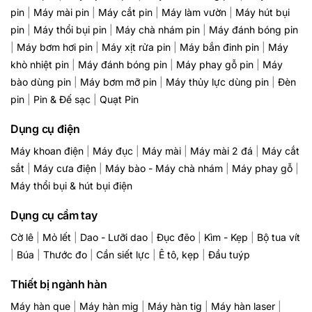
pin
|
Máy mài pin
|
Máy cắt pin
|
Máy làm vườn
|
Máy hút bụi
pin
|
Máy thổi bụi pin
|
Máy chà nhám pin
|
Máy đánh bóng pin
|
Máy bơm hơi pin
|
Máy xịt rửa pin
|
Máy bắn đinh pin
|
Máy
khò nhiệt pin
|
Máy đánh bóng pin
|
Máy phay gỗ pin
|
Máy
bào dùng pin
|
Máy bơm mỡ pin
|
Máy thủy lực dùng pin
|
Đèn
pin
|
Pin & Đế sạc
|
Quạt Pin
Dụng cụ điện
Máy khoan điện
|
Máy đục
|
Máy mài
|
Máy mài 2 đá
|
Máy cắt
sắt
|
Máy cưa điện
|
Máy bào - Máy chà nhám
|
Máy phay gỗ
|
Máy thổi bụi & hút bụi điện
Dụng cụ cầm tay
Cờ lê
|
Mỏ lết
|
Dao - Lưỡi dao
|
Đục đẽo
|
Kìm - Kẹp
|
Bộ tua vít
|
Búa
|
Thước đo
|
Cần siết lực
|
Ê tô, kẹp
|
Đầu tuýp
Thiết bị ngành hàn
Máy hàn que
|
Máy hàn mig
|
Máy hàn tig
|
Máy hàn laser
|