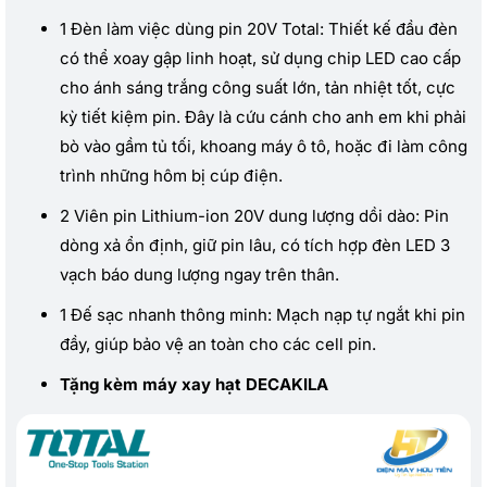
1 Đèn làm việc dùng pin 20V Total: Thiết kế đầu đèn
có thể xoay gập linh hoạt, sử dụng chip LED cao cấp
cho ánh sáng trắng công suất lớn, tản nhiệt tốt, cực
kỳ tiết kiệm pin. Đây là cứu cánh cho anh em khi phải
bò vào gầm tủ tối, khoang máy ô tô, hoặc đi làm công
trình những hôm bị cúp điện.
2 Viên pin Lithium-ion 20V dung lượng dồi dào: Pin
dòng xả ổn định, giữ pin lâu, có tích hợp đèn LED 3
vạch báo dung lượng ngay trên thân.
1 Đế sạc nhanh thông minh: Mạch nạp tự ngắt khi pin
đầy, giúp bảo vệ an toàn cho các cell pin.
Tặng kèm máy xay hạt DECAKILA