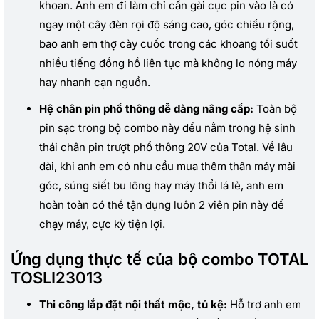
khoan. Anh em đi làm chỉ cần gài cục pin vào là có
ngay một cây đèn rọi độ sáng cao, góc chiếu rộng,
bao anh em thợ cày cuốc trong các khoang tối suốt
nhiều tiếng đồng hồ liên tục mà không lo nóng máy
hay nhanh cạn nguồn.
Hệ chân pin phổ thông dễ dàng nâng cấp:
Toàn bộ
pin sạc trong bộ combo này đều nằm trong hệ sinh
thái chân pin trượt phổ thông 20V của Total. Về lâu
dài, khi anh em có nhu cầu mua thêm thân máy mài
góc, súng siết bu lông hay máy thổi lá lẻ, anh em
hoàn toàn có thể tận dụng luôn 2 viên pin này để
chạy máy, cực kỳ tiện lợi.
Ứng dụng thực tế của bộ combo TOTAL
TOSLI23013
Thi công lắp đặt nội thất mộc, tủ kệ:
Hỗ trợ anh em