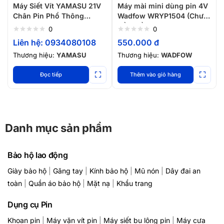
Máy Siết Vít YAMASU 21V
Máy mài mini dùng pin 4V
Chân Pin Phổ Thông
Wadfow WRYP1504 (Chưa
MCV10230G2
gồm đầu sạc)
0
0
Liên hệ: 0934080108
550.000
đ
Thương hiệu:
YAMASU
Thương hiệu:
WADFOW
Đọc tiếp
Thêm vào giỏ hàng
Danh mục sản phẩm
Bảo hộ lao động
Giày bảo hộ
|
Găng tay
|
Kính bảo hộ
|
Mũ nón
|
Dây đai an
toàn
|
Quần áo bảo hộ
|
Mặt nạ
|
Khẩu trang
Dụng cụ Pin
Khoan pin
|
Máy vặn vít pin
|
Máy siết bu lông pin
|
Máy cưa