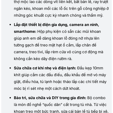
thợ mộc lao các dòng vít liên kết, bắt bản lề, ray trượt
ngăn kéo, khoan mồi các lỗ ốc trên gỗ công nghiệp ở
những góc khuất cực kỳ nhanh chóng và thẩm mỹ.
Lắp đặt thiết bị điện gia dụng, camera an ninh,
smarthome:
Hộp phụ kiện có sẵn các mũi khoan
giúp anh em dễ dàng khoan lỗ đóng nở nhựa lên
tường gạch để treo mặt hạt ổ cắm, lắp chân đế
camera, treo tivi, lắp rèm cửa vô cùng cơ động mà
không cần kéo dây điện rườm rà.
Sửa chữa cơ khí nhẹ và điện lạnh:
Đầu kẹp 10mm
khít giúp cắm các đầu điếu, đầu khẩu để mở vỏ máy
giặt, điều hòa, tủ lạnh hoặc tháo lắp các chi tiết máy
móc bị rỉ sét nhẹ một cách dứt khoát.
Bảo trì, sửa chữa và DIY trong gia đình:
Bộ combo
là món đồ nghề “quốc dân” cất trong tủ nhà. Từ việc
khoan treo một bức tranh, sửa cái bản lề tủ bếp bị xệ,