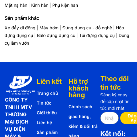
Mặt nạ hàn
|
Kính hàn
|
Phụ kiện hàn
Sản phẩm khác
Xe đẩy di động
|
Máy bơm
|
Đựng dụng cụ - đồ nghề
|
Hộp
đựng dụng cụ
|
Balo đựng dụng cụ
|
Túi đựng dụng cụ
|
Dụng
cụ làm vườn
Theo dõi
Liên kết
Hỗ trợ
tin tức
khách
Trang chủ
hàng
Đăng ký ngay
CÔNG TY
để cập nhật tin
Tin tức
TNHH MTV
Chính sách
tức mới nhất
Giới thiệu
THƯƠNG
Đăn
giao hàng,
Ký
MẠI DỊCH
Liên hệ
kiểm & đổi trả
VỤ ĐIỆN
Sản phẩm
Kết nối:
MÁY &
hàng