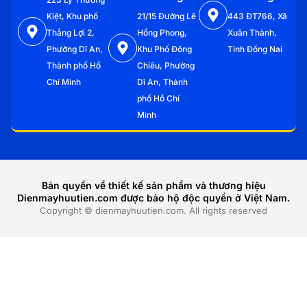
Kiệt, Khu phố
21/15 Đường Lê
443 ĐT766, Xã
Thắng Lợi 2,
Hồng Phong,
Xuân Thành,
Phường Dĩ An,
Khu Phố Đông
Tỉnh Đồng Nai
Thành phố Hồ
Chiêu, Phường
Chí Minh
Dĩ An, Thành
phố Hồ Chí
Minh
Bản quyền về thiết kế sản phẩm và thương hiệu
Dienmayhuutien.com được bảo hộ độc quyền ở Việt Nam.
Copyright © dienmayhuutien.com. All rights reserved