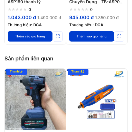
ASP180 thanh lý
Chuyên Dụng – TB-ASP02-
180 Thanh lý
0
0
1.043.000
đ
945.000
đ
1.490.000
đ
1.350.000
đ
Thương hiệu:
DCA
Thương hiệu:
DCA
Thêm vào giỏ hàng
Thêm vào giỏ hàng
Sản phẩm liên quan