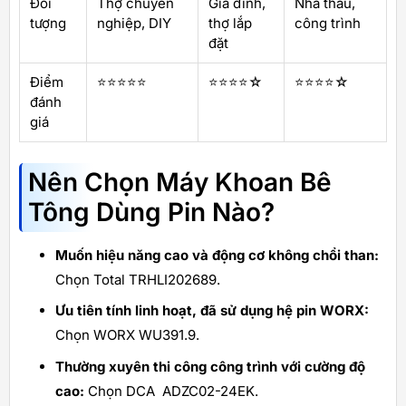
Đối
Thợ chuyên
Gia đình,
Nhà thầu,
tượng
nghiệp, DIY
thợ lắp
công trình
đặt
Điểm
⭐⭐⭐⭐⭐
⭐⭐⭐⭐☆
⭐⭐⭐⭐☆
đánh
giá
Nên Chọn Máy Khoan Bê
Tông Dùng Pin Nào?
Muốn hiệu năng cao và động cơ không chổi than:
Chọn Total TRHLI202689.
Ưu tiên tính linh hoạt, đã sử dụng hệ pin WORX:
Chọn WORX WU391.9.
Thường xuyên thi công công trình với cường độ
cao:
Chọn DCA ADZC02-24EK.