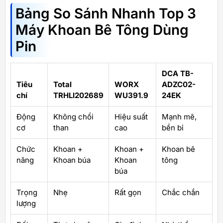
Bảng So Sánh Nhanh Top 3
Máy Khoan Bê Tông Dùng
Pin
DCA TB-
Tiêu
Total
WORX
ADZC02-
chí
TRHLI202689
WU391.9
24EK
Động
Không chổi
Hiệu suất
Mạnh mẽ,
cơ
than
cao
bền bỉ
Chức
Khoan +
Khoan +
Khoan bê
năng
Khoan búa
Khoan
tông
búa
Trọng
Nhẹ
Rất gọn
Chắc chắn
lượng