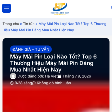
ĐĂNG NHẬP
ĐĂNG KÝ
Trang chủ
»
Tin tức
»
Máy Mài Pin Loại Nào Tốt? Top 6 Thương
Hiệu Máy Mài Pin Đáng Mua Nhất Hiện Nay
Nhập tài khoản và mật khẩu để đăng nhập.
ĐÁNH GIÁ – TƯ VẤN
Máy Mài Pin Loại Nào Tốt? Top 6
Thương Hiệu Máy Mài Pin Đáng
Mua Nhất Hiện Nay
Lưu đăng nhập
Được đăng bởi:
Ha Viet
Tháng 7 9, 2026
9:28 sáng
Không có bình luận
Đăng Nhập
Quên mật khẩu?