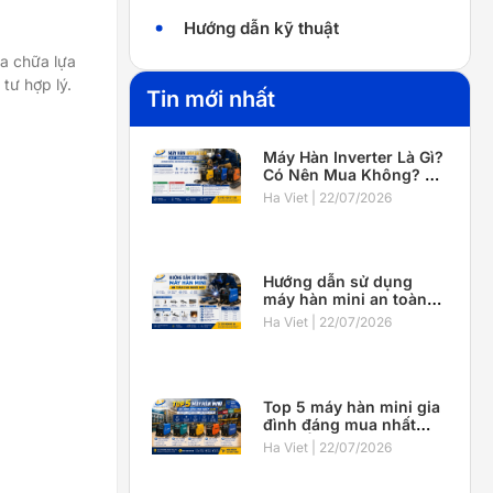
Hướng dẫn kỹ thuật
ửa chữa lựa
tư hợp lý.
Tin mới nhất
Máy Hàn Inverter Là Gì?
Có Nên Mua Không? Ưu
Nhược Điểm Và Kinh
Ha Viet
22/07/2026
Nghiệm Chọn Máy Tốt
Nhất 2026
Hướng dẫn sử dụng
máy hàn mini an toàn
cho người mới từ A–Z
Ha Viet
22/07/2026
Top 5 máy hàn mini gia
đình đáng mua nhất
2026 | Giá tốt, chính
Ha Viet
22/07/2026
hãng