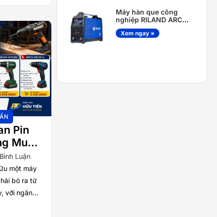
Máy hàn que công
nghiệp RILAND ARC
400DS
Xem ngay »
VẤN
an Pin
áng Mua
ình Và
 Bình Luận
hữu một máy
hải bỏ ra từ
y, với ngân
2–3