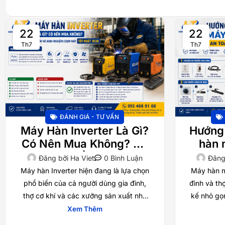
22
22
Th7
Th7
ĐÁNH GIÁ - TƯ VẤN
Máy Hàn Inverter Là Gì?
Hướng
Có Nên Mua Không? Ưu
hàn 
Nhược Điểm Và Kinh
ng
Đăng bởi
Ha Viet
0 Bình Luận
Đăng
Nghiệm Chọn Máy Tốt
Máy hàn Inverter hiện đang là lựa chọn
Máy hàn mi
Nhất 2026
phổ biến của cả người dùng gia đình,
đình và th
thợ cơ khí và các xưởng sản xuất nhờ
kế nhỏ gọ
thiết kế nhỏ gọn, khả
Xem Thêm