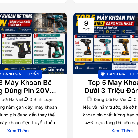
9
Th7
ĐÁNH GIÁ - TƯ VẤN
ĐÁNH GIÁ - TƯ 
3 Máy Khoan Bê
Top 5 Máy Kho
g Dùng Pin 20V
Dưới 3 Triệu Đ
 Mua Nhất Hiện
Nhất Cho Gia Đ
 bởi
Ha Viet
0 Bình Luận
Đăng bởi
Ha Viet
0
Nay
Thợ DIY
ng năm gần đây, máy khoan
Nếu vài năm trước, để sở 
dùng pin đang dần thay thế
khoan pin chất lượng bạn p
máy khoan điện truyền thống
4–6 triệu đồng thì hiện na
ng làm việc linh hoạt, không
sách chỉ khoảng 
Xem Thêm
Xem Thêm