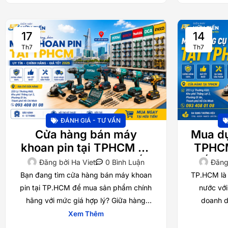
17
14
Th7
Th7
ĐÁNH GIÁ - TƯ VẤN
Cửa hàng bán máy
Mua dụ
khoan pin tại TPHCM uy
TPHCM
tín, chính hãng, giá tốt
tốt – 
Đăng bởi
Ha Viet
0 Bình Luận
Đăng
2026
thợ 
Bạn đang tìm cửa hàng bán máy khoan
TP.HCM là 
pin tại TP.HCM để mua sản phẩm chính
nước với
hãng với mức giá hợp lý? Giữa hàng
doanh d
trăm cửa hàng dụng cụ điện
khoan, 
Xem Thêm