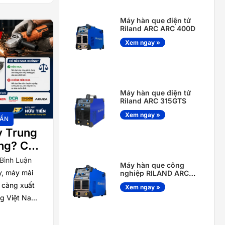
Máy hàn que điện tử
Riland ARC ARC 400D
Xem ngay »
Máy hàn que điện tử
Riland ARC 315GTS
Xem ngay »
VẤN
y Trung
ng? Có
ng?
 Bình Luận
Máy hàn que công
, máy mài
nghiệp RILAND ARC
315D
 càng xuất
Xem ngay »
ờng Việt Nam
 vài trăm