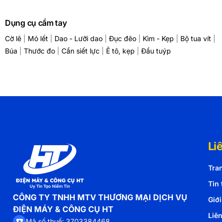
Dụng cụ cầm tay
Cờ lê
|
Mỏ lết
|
Dao - Lưỡi dao
|
Đục đẽo
|
Kìm - Kẹp
|
Bộ tua vít
|
Búa
|
Thước đo
|
Cần siết lực
|
Ê tô, kẹp
|
Đầu tuýp
Li
Tra
Tin 
CÔNG TY TNHH MTV THƯƠNG MẠI DỊCH VỤ
Giới
ĐIỆN MÁY & CÔNG CỤ HT
Liê
Mã số thuế: 3703384468