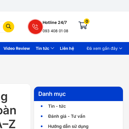
0
Hotline 24/7
093 408 01 08
Video Review
Tin tức
Liên hệ
Đã xem gần đây
ng
Danh mục
oàn
Tin - tức
Đánh giá - Tư vấn
A–Z
Hướng dẫn sử dụng