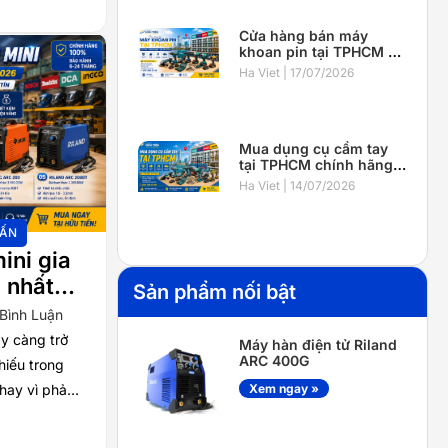
Cửa hàng bán máy
khoan pin tại TPHCM uy
tín, chính hãng, giá tốt
Ha Viet
17/07/2026
2026
Mua dụng cụ cầm tay
tại TPHCM chính hãng,
giá tốt – Địa chỉ uy tín
Ha Viet
14/07/2026
cho thợ và gia đình
2026
VẤN
ini gia
 nhất
Sản phẩm nối bật
 chính
 Bình Luận
y càng trở
Máy hàn điện tử Riland
ARC 400G
hiếu trong
hay vì phải
Xem ngay »
 việc đơn