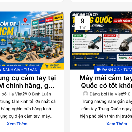
9
Th7
ĐÁNH GIÁ - TƯ VẤN
ĐÁNH GIÁ - TƯ 
ng cụ cầm tay tại
Máy mài cầm ta
 chính hãng, giá
Quốc có tốt khô
Địa chỉ uy tín cho
nên mua khô
 bởi
Ha Viet
0 Bình Luận
Đăng bởi
Ha Viet
0
và gia đình 2026
trung tâm kinh tế lớn nhất cả
Trong những năm gần đây
 hàng nghìn cửa hàng kinh
cầm tay Trung Quốc ngày
ụng cụ điện cầm tay, máy
hiện phổ biến trên thị trư
máy mài, máy siết bu lông,
với mức giá đa dạng, từ
Xem Thêm
Xem Thêm