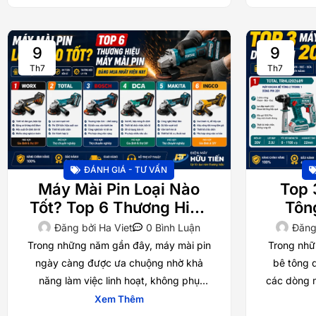
9
9
Th7
Th7
ĐÁNH GIÁ - TƯ VẤN
Máy Mài Pin Loại Nào
Top 
Tốt? Top 6 Thương Hiệu
Tôn
Máy Mài Pin Đáng Mua
Đáng
Đăng bởi
Ha Viet
0 Bình Luận
Đăng
Nhất Hiện Nay
Trong những năm gần đây, máy mài pin
Trong nhữ
ngày càng được ưa chuộng nhờ khả
bê tông 
năng làm việc linh hoạt, không phụ
các dòng 
thuộc nguồn điện và đáp ứng tốt nhiều
nhờ khả nă
Xem Thêm