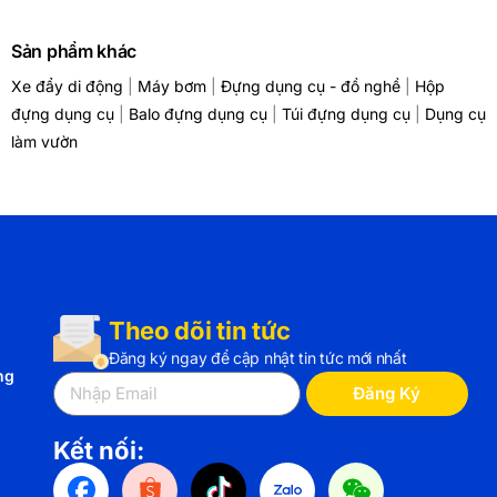
Sản phẩm khác
Xe đẩy di động
|
Máy bơm
|
Đựng dụng cụ - đồ nghề
|
Hộp
đựng dụng cụ
|
Balo đựng dụng cụ
|
Túi đựng dụng cụ
|
Dụng cụ
làm vườn
Theo dõi tin tức
Đăng ký ngay để cập nhật tin tức mới nhất
ng
Đăng Ký
Kết nối: