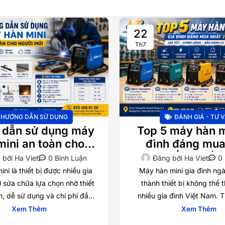
22
Th7
HƯỚNG DẪN SỬ DỤNG
ĐÁNH GIÁ - TƯ 
 dẫn sử dụng máy
Top 5 máy hàn m
mini an toàn cho
đình đáng mua
ười mới từ A–Z
2026 | Giá tốt,
 bởi
Ha Viet
0 Bình Luận
Đăng bởi
Ha Viet
0
hãng
ni là thiết bị được nhiều gia
Máy hàn mini gia đình ngà
ợ sửa chữa lựa chọn nhờ thiết
thành thiết bị không thể t
n, dễ sử dụng và chi phí đầu
nhiều gia đình Việt Nam. T
tư hợp
thuê thợ cho những công
Xem Thêm
Xem Thêm