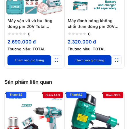
Máy vặn vít và bu lông
Máy đánh bóng không
dùng pin 20V Total
chổi than dùng pin 20V
TIWLI20236 (2 Pin 2.0Ah, 1
TOTAL TAPLI2015
0
0
Sạc)
2.690.000
đ
2.320.000
đ
Thương hiệu:
TOTAL
Thương hiệu:
TOTAL
Thêm vào giỏ hàng
Thêm vào giỏ hàng
Sản phẩm liên quan
Giảm 44%
Giảm 30%