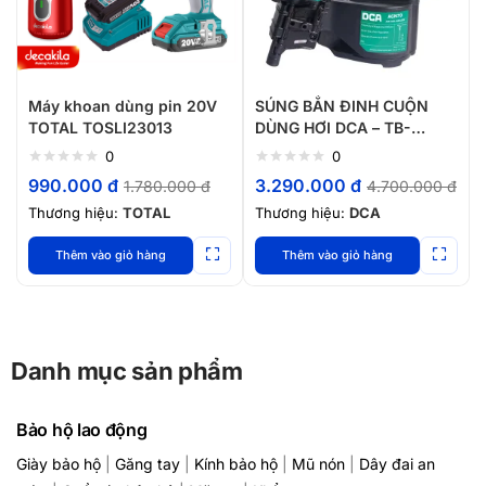
Máy khoan dùng pin 20V
SÚNG BẮN ĐINH CUỘN
TOTAL TOSLI23013
DÙNG HƠI DCA – TB-
ACN70
0
0
990.000
đ
3.290.000
đ
1.780.000
đ
4.700.000
đ
Thương hiệu:
TOTAL
Thương hiệu:
DCA
Thêm vào giỏ hàng
Thêm vào giỏ hàng
Danh mục sản phẩm
Bảo hộ lao động
Giày bảo hộ
|
Găng tay
|
Kính bảo hộ
|
Mũ nón
|
Dây đai an