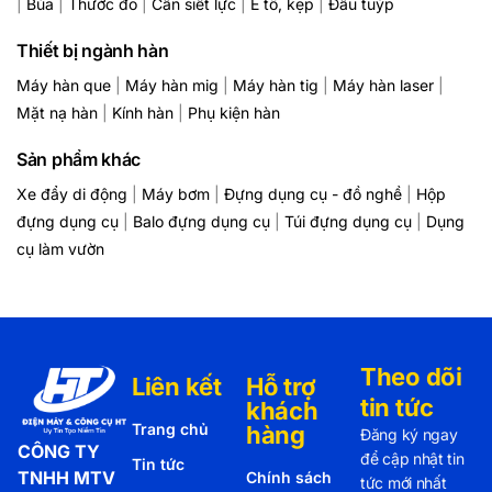
|
Búa
|
Thước đo
|
Cần siết lực
|
Ê tô, kẹp
|
Đầu tuýp
Thiết bị ngành hàn
Máy hàn que
|
Máy hàn mig
|
Máy hàn tig
|
Máy hàn laser
|
Mặt nạ hàn
|
Kính hàn
|
Phụ kiện hàn
Sản phẩm khác
Xe đẩy di động
|
Máy bơm
|
Đựng dụng cụ - đồ nghề
|
Hộp
đựng dụng cụ
|
Balo đựng dụng cụ
|
Túi đựng dụng cụ
|
Dụng
cụ làm vườn
Theo dõi
Liên kết
Hỗ trợ
tin tức
khách
Trang chủ
hàng
Đăng ký ngay
CÔNG TY
để cập nhật tin
Tin tức
TNHH MTV
Chính sách
tức mới nhất