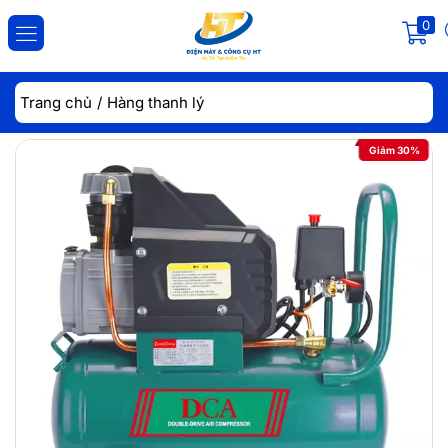
0
ĐĂNG NHẬP
ĐĂNG KÝ
Trang chủ
Hàng thanh lý
Nhập tài khoản và mật khẩu để đăng nhập.
Giảm 30%
Lưu đăng nhập
Đăng Nhập
Quên mật khẩu?