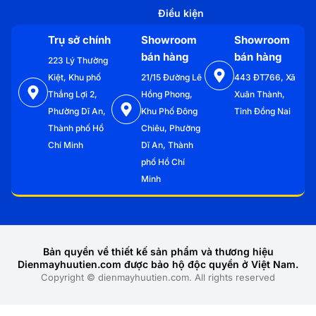
Điều kiện
Trụ sở chính
Showroom
Showroom
bán hàng
bán hàng
223 Lý Thường
Kiệt, Khu phố
21/15 Đường Lê
443 ĐT766, Xã
Thắng Lợi 2,
Hồng Phong,
Xuân Thành,
Phường Dĩ An,
Khu Phố Đông
Tỉnh Đồng Nai
Thành phố Hồ
Chiêu, Phường
Chí Minh
Dĩ An, Thành
phố Hồ Chí
Minh
Bản quyền về thiết kế sản phẩm và thương hiệu
Dienmayhuutien.com được bảo hộ độc quyền ở Việt Nam.
Copyright © dienmayhuutien.com. All rights reserved