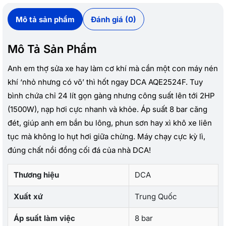
Mô tả sản phẩm
Đánh giá (0)
Mô Tả Sản Phẩm
Anh em thợ sửa xe hay làm cơ khí mà cần một con máy nén
khí ‘nhỏ nhưng có võ’ thì hốt ngay DCA AQE2524F. Tuy
bình chứa chỉ 24 lít gọn gàng nhưng công suất lên tới 2HP
(1500W), nạp hơi cực nhanh và khỏe. Áp suất 8 bar căng
đét, giúp anh em bắn bu lông, phun sơn hay xì khô xe liên
tục mà không lo hụt hơi giữa chừng. Máy chạy cực kỳ lì,
đúng chất nồi đồng cối đá của nhà DCA!
Thương hiệu
DCA
Xuất xứ
Trung Quốc
Áp suất làm việc
8 bar