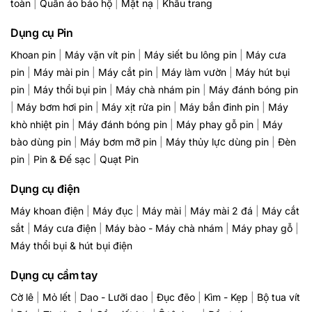
toàn
|
Quần áo bảo hộ
|
Mặt nạ
|
Khẩu trang
Dụng cụ Pin
Khoan pin
|
Máy vặn vít pin
|
Máy siết bu lông pin
|
Máy cưa
pin
|
Máy mài pin
|
Máy cắt pin
|
Máy làm vườn
|
Máy hút bụi
pin
|
Máy thổi bụi pin
|
Máy chà nhám pin
|
Máy đánh bóng pin
|
Máy bơm hơi pin
|
Máy xịt rửa pin
|
Máy bắn đinh pin
|
Máy
khò nhiệt pin
|
Máy đánh bóng pin
|
Máy phay gỗ pin
|
Máy
bào dùng pin
|
Máy bơm mỡ pin
|
Máy thủy lực dùng pin
|
Đèn
pin
|
Pin & Đế sạc
|
Quạt Pin
Dụng cụ điện
Máy khoan điện
|
Máy đục
|
Máy mài
|
Máy mài 2 đá
|
Máy cắt
sắt
|
Máy cưa điện
|
Máy bào - Máy chà nhám
|
Máy phay gỗ
|
Máy thổi bụi & hút bụi điện
Dụng cụ cầm tay
Cờ lê
|
Mỏ lết
|
Dao - Lưỡi dao
|
Đục đẽo
|
Kìm - Kẹp
|
Bộ tua vít