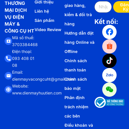
Giới thiệu
THƯƠNG
Đăn
giao hàng,
Ký
MẠI DỊCH
Liên hệ
kiểm & đổi trả
VỤ ĐIỆN
Sản phẩm
Kết nối:
MÁY &
hàng
Video Review
CÔNG CỤ HT
Hướng dẫn đặt
Mã số thuế:
hàng Online và
3703384468
Offline
Điện thoại:
093 408 01
Chính sách
08
thanh toán
Email:
Chính sách
dienmayvacongcuht@gmail.com
Website:
bảo mật
www.dienmayhuutien.com
Phân định
trách nhiệm
các bên
Điều khoản và