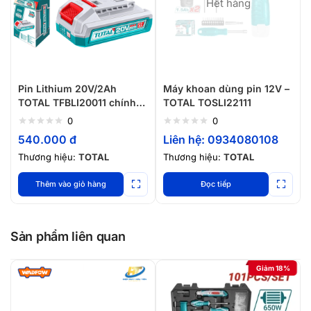
Hết hàng
Pin Lithium 20V/2Ah
Máy khoan dùng pin 12V –
TOTAL TFBLI20011 chính
TOTAL TOSLI22111
hãng
0
0
540.000
đ
Liên hệ: 0934080108
Thương hiệu:
TOTAL
Thương hiệu:
TOTAL
Thêm vào giỏ hàng
Đọc tiếp
Sản phẩm liên quan
Giảm 18%