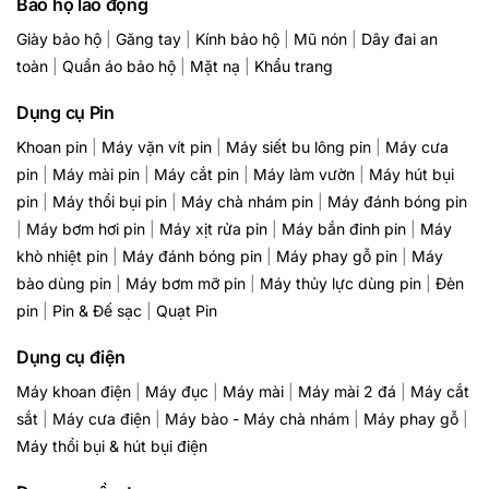
Bảo hộ lao động
Giày bảo hộ
|
Găng tay
|
Kính bảo hộ
|
Mũ nón
|
Dây đai an
toàn
|
Quần áo bảo hộ
|
Mặt nạ
|
Khẩu trang
Dụng cụ Pin
Khoan pin
|
Máy vặn vít pin
|
Máy siết bu lông pin
|
Máy cưa
pin
|
Máy mài pin
|
Máy cắt pin
|
Máy làm vườn
|
Máy hút bụi
pin
|
Máy thổi bụi pin
|
Máy chà nhám pin
|
Máy đánh bóng pin
|
Máy bơm hơi pin
|
Máy xịt rửa pin
|
Máy bắn đinh pin
|
Máy
khò nhiệt pin
|
Máy đánh bóng pin
|
Máy phay gỗ pin
|
Máy
bào dùng pin
|
Máy bơm mỡ pin
|
Máy thủy lực dùng pin
|
Đèn
pin
|
Pin & Đế sạc
|
Quạt Pin
Dụng cụ điện
Máy khoan điện
|
Máy đục
|
Máy mài
|
Máy mài 2 đá
|
Máy cắt
sắt
|
Máy cưa điện
|
Máy bào - Máy chà nhám
|
Máy phay gỗ
|
Máy thổi bụi & hút bụi điện