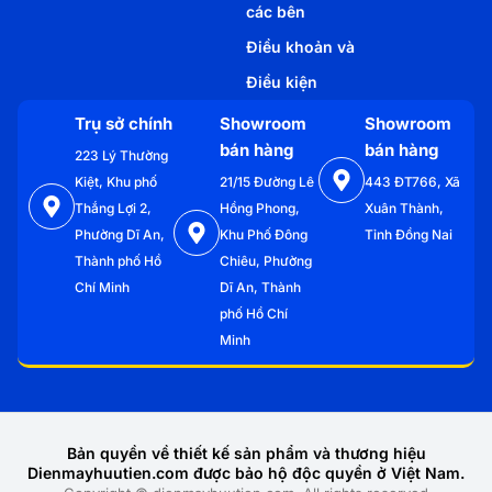
các bên
Điều khoản và
Điều kiện
Trụ sở chính
Showroom
Showroom
bán hàng
bán hàng
223 Lý Thường
Kiệt, Khu phố
21/15 Đường Lê
443 ĐT766, Xã
Thắng Lợi 2,
Hồng Phong,
Xuân Thành,
Phường Dĩ An,
Khu Phố Đông
Tỉnh Đồng Nai
Thành phố Hồ
Chiêu, Phường
Chí Minh
Dĩ An, Thành
phố Hồ Chí
Minh
Bản quyền về thiết kế sản phẩm và thương hiệu
Dienmayhuutien.com được bảo hộ độc quyền ở Việt Nam.