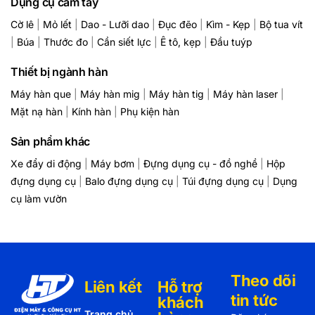
Dụng cụ cầm tay
Cờ lê
|
Mỏ lết
|
Dao - Lưỡi dao
|
Đục đẽo
|
Kìm - Kẹp
|
Bộ tua vít
|
Búa
|
Thước đo
|
Cần siết lực
|
Ê tô, kẹp
|
Đầu tuýp
Thiết bị ngành hàn
Máy hàn que
|
Máy hàn mig
|
Máy hàn tig
|
Máy hàn laser
|
Mặt nạ hàn
|
Kính hàn
|
Phụ kiện hàn
Sản phẩm khác
Xe đẩy di động
|
Máy bơm
|
Đựng dụng cụ - đồ nghề
|
Hộp
đựng dụng cụ
|
Balo đựng dụng cụ
|
Túi đựng dụng cụ
|
Dụng
cụ làm vườn
Theo dõi
Liên kết
Hỗ trợ
tin tức
khách
Trang chủ