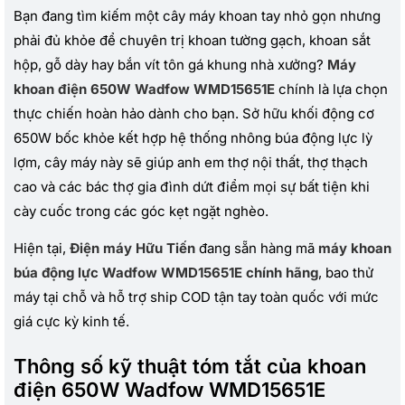
Bạn đang tìm kiếm một cây máy khoan tay nhỏ gọn nhưng
phải đủ khỏe để chuyên trị khoan tường gạch, khoan sắt
hộp, gỗ dày hay bắn vít tôn gá khung nhà xưởng?
Máy
khoan điện 650W Wadfow WMD15651E
chính là lựa chọn
thực chiến hoàn hảo dành cho bạn. Sở hữu khối động cơ
650W bốc khỏe kết hợp hệ thống nhông búa động lực lỳ
lợm, cây máy này sẽ giúp anh em thợ nội thất, thợ thạch
cao và các bác thợ gia đình dứt điểm mọi sự bất tiện khi
cày cuốc trong các góc kẹt ngặt nghèo.
Hiện tại,
Điện máy Hữu Tiến
đang sẵn hàng mã
máy khoan
búa động lực Wadfow WMD15651E
chính hãng
, bao thử
máy tại chỗ và hỗ trợ ship COD tận tay toàn quốc với mức
giá cực kỳ kinh tế.
Thông số kỹ thuật tóm tắt của khoan
điện 650W Wadfow WMD15651E