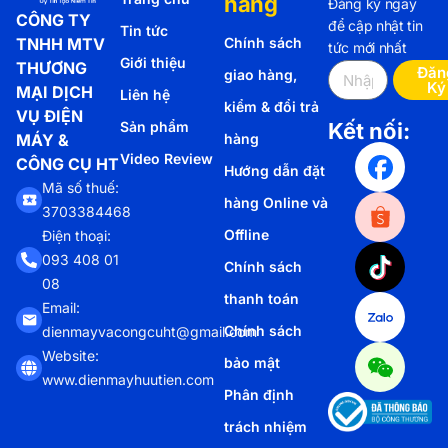
hàng
Đăng ký ngay
CÔNG TY
để cập nhật tin
Tin tức
TNHH MTV
Chính sách
tức mới nhất
Giới thiệu
THƯƠNG
Đăn
giao hàng,
Ký
MẠI DỊCH
Liên hệ
kiểm & đổi trả
VỤ ĐIỆN
Sản phẩm
Kết nối:
MÁY &
hàng
Video Review
CÔNG CỤ HT
Hướng dẫn đặt
Mã số thuế:
hàng Online và
3703384468
Offline
Điện thoại:
093 408 01
Chính sách
08
thanh toán
Email:
Chính sách
dienmayvacongcuht@gmail.com
Website:
bảo mật
www.dienmayhuutien.com
Phân định
trách nhiệm