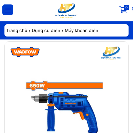
0
ĐĂNG NHẬP
ĐĂNG KÝ
Trang chủ
Dụng cụ điện
Máy khoan điện
Nhập tài khoản và mật khẩu để đăng nhập.
Lưu đăng nhập
Đăng Nhập
Quên mật khẩu?