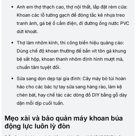
Anh em thợ thạch cao, thợ nội thất, lắp đặt rèm cửa:
Khoan các lỗ tường gạch để đóng tắc kê nhựa treo
tranh ảnh, gá bệ ổ cắm điện, đi đường ống nước PVC
dứt khoát.
Thợ làm nhôm kính, thi công biển hiệu quảng cáo:
Dùng chế độ khoan thường để bắn vít tôn gá khung
bệ sắt hộp, khoan thanh nhôm định hình mượt mà,
chuẩn tâm tuyệt đối.
Sửa sang dọn dẹp tại gia đình: Cây máy bỏ túi hoàn
hảo cho các bác tự tay sửa sang hàng rào, làm kệ
chén bát, hay chế tác các dòng đồ DIY bằng gỗ dày
dặn mỗi dịp cuối tuần.
Mẹo xài và bảo quản máy khoan búa
động lực luôn lỳ đòn