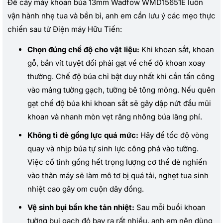
Để cây máy khoan búa 13mm Wadfow WMD15651E luôn
vận hành nhẹ tua và bền bỉ, anh em cần lưu ý các mẹo thực
chiến sau từ Điện máy Hữu Tiến:
Chọn đúng chế độ cho vật liệu:
Khi khoan sắt, khoan
gỗ, bắn vít tuyệt đối phải gạt về chế độ khoan xoay
thường. Chế độ búa chỉ bật duy nhất khi cần tấn công
vào mảng tường gạch, tường bê tông mỏng. Nếu quên
gạt chế độ búa khi khoan sắt sẽ gây dập nứt đầu mũi
khoan và nhanh mòn vẹt răng nhông búa lãng phí.
Không tì đè gồng lực quá mức:
Hãy để tốc độ vòng
quay và nhịp búa tự sinh lực công phá vào tường.
Việc cố tình gồng hết trọng lượng cơ thể đè nghiến
vào thân máy sẽ làm mô tơ bị quá tải, nghẹt tua sinh
nhiệt cao gây om cuộn dây đồng.
Vệ sinh bụi bẩn khe tản nhiệt:
Sau mỗi buổi khoan
tường bụi gạch đỏ bay ra rất nhiều, anh em nên dùng