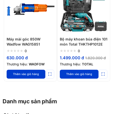
Máy mài góc 850W
Bộ máy khoan búa điện 101
Wadfow WAG15851
món Total THKTHP1012E
0
0
630.000
đ
1.499.000
đ
1.820.000
đ
Thương hiệu:
WADFOW
Thương hiệu:
TOTAL
Thêm vào giỏ hàng
Thêm vào giỏ hàng
Danh mục sản phẩm