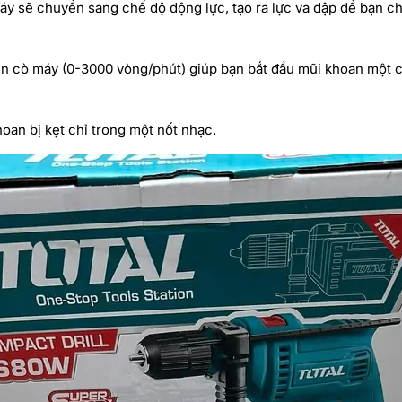
y sẽ chuyển sang chế độ động lực, tạo ra lực va đập để bạn c
rên cò máy (0-3000 vòng/phút) giúp bạn bắt đầu mũi khoan một c
oan bị kẹt chỉ trong một nốt nhạc.