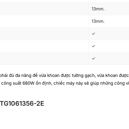
13mm.
13mm.
✓
✓
✓
hải đủ đa năng để vừa khoan được tường gạch, vừa khoan được g
 và công suất 680W ổn định, chiếc máy này sẽ giúp những công v
L TG1061356-2E