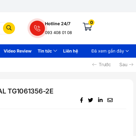
0
Hotline 24/7
093 408 01 08
Video Review
Tin tức
Liên hệ
Đã xem gần đây
Trước
Sau
AL TG1061356-2E