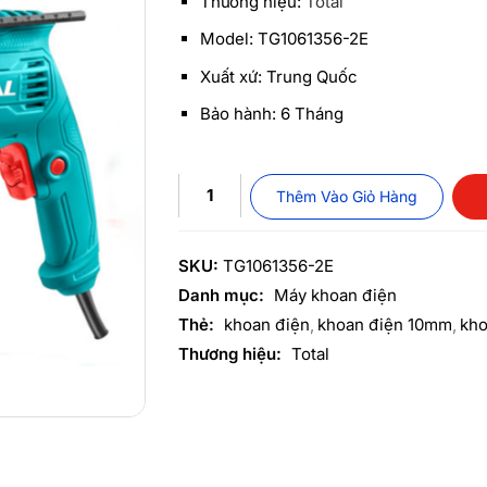
Thương hiệu:
Total
Model: TG1061356-2E
Xuất xứ: Trung Quốc
Bảo hành: 6 Tháng
Thêm Vào Giỏ Hàng
SKU:
TG1061356-2E
Danh mục:
Máy khoan điện
Thẻ:
khoan điện
khoan điện 10mm
kho
Thương hiệu:
Total