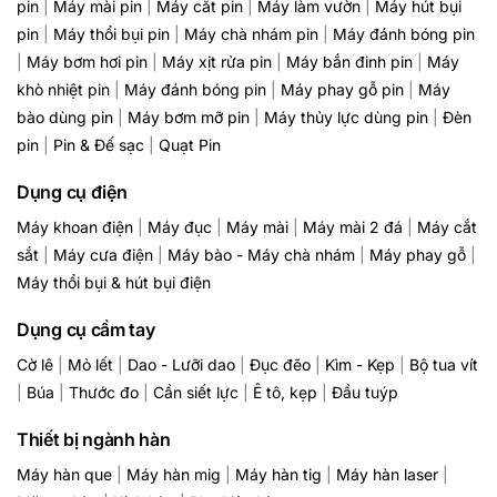
pin
|
Máy mài pin
|
Máy cắt pin
|
Máy làm vườn
|
Máy hút bụi
pin
|
Máy thổi bụi pin
|
Máy chà nhám pin
|
Máy đánh bóng pin
|
Máy bơm hơi pin
|
Máy xịt rửa pin
|
Máy bắn đinh pin
|
Máy
khò nhiệt pin
|
Máy đánh bóng pin
|
Máy phay gỗ pin
|
Máy
bào dùng pin
|
Máy bơm mỡ pin
|
Máy thủy lực dùng pin
|
Đèn
pin
|
Pin & Đế sạc
|
Quạt Pin
Dụng cụ điện
Máy khoan điện
|
Máy đục
|
Máy mài
|
Máy mài 2 đá
|
Máy cắt
sắt
|
Máy cưa điện
|
Máy bào - Máy chà nhám
|
Máy phay gỗ
|
Máy thổi bụi & hút bụi điện
Dụng cụ cầm tay
Cờ lê
|
Mỏ lết
|
Dao - Lưỡi dao
|
Đục đẽo
|
Kìm - Kẹp
|
Bộ tua vít
|
Búa
|
Thước đo
|
Cần siết lực
|
Ê tô, kẹp
|
Đầu tuýp
Thiết bị ngành hàn
Máy hàn que
|
Máy hàn mig
|
Máy hàn tig
|
Máy hàn laser
|