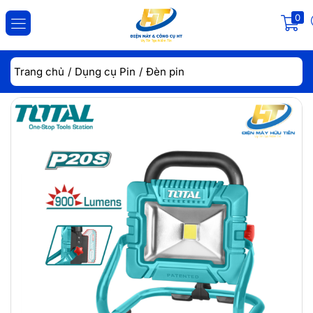
0
ĐĂNG NHẬP
ĐĂNG KÝ
Trang chủ
Dụng cụ Pin
Đèn pin
Nhập tài khoản và mật khẩu để đăng nhập.
Lưu đăng nhập
Đăng Nhập
Quên mật khẩu?