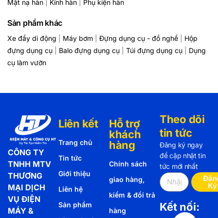
Mặt nạ hàn
|
Kính hàn
|
Phụ kiện hàn
Sản phẩm khác
Xe đẩy di động
|
Máy bơm
|
Đựng dụng cụ - đồ nghề
|
Hộp
đựng dụng cụ
|
Balo đựng dụng cụ
|
Túi đựng dụng cụ
|
Dụng
cụ làm vườn
Theo dõi
Liên kết
Hỗ trợ
tin tức
khách
Trang chủ
hàng
Đăng ký ngay
CÔNG TY
để cập nhật tin
Tin tức
TNHH MTV
Chính sách
tức mới nhất
Giới thiệu
THƯƠNG
Đăn
giao hàng,
Ký
MẠI DỊCH
Liên hệ
kiểm & đổi trả
VỤ ĐIỆN
Sản phẩm
Kết nối:
MÁY &
hàng