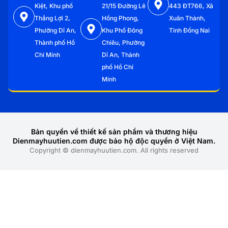
Kiệt, Khu phố
21/15 Đường Lê
443 ĐT766, Xã
Thắng Lợi 2,
Hồng Phong,
Xuân Thành,
Phường Dĩ An,
Khu Phố Đông
Tỉnh Đồng Nai
Thành phố Hồ
Chiêu, Phường
Chí Minh
Dĩ An, Thành
phố Hồ Chí
Minh
Bản quyền về thiết kế sản phẩm và thương hiệu
Dienmayhuutien.com được bảo hộ độc quyền ở Việt Nam.
Copyright © dienmayhuutien.com. All rights reserved