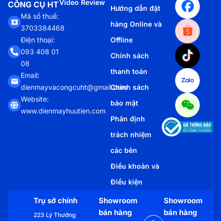
Video Review
CÔNG CỤ HT
Hướng dẫn đặt
Mã số thuế:
hàng Online và
3703384468
Offline
Điện thoại:
093 408 01
Chính sách
08
thanh toán
Email:
Chính sách
dienmayvacongcuht@gmail.com
Website:
bảo mật
www.dienmayhuutien.com
Phân định
trách nhiệm
các bên
Điều khoản và
Điều kiện
Trụ sở chính
Showroom
Showroom
bán hàng
bán hàng
223 Lý Thường