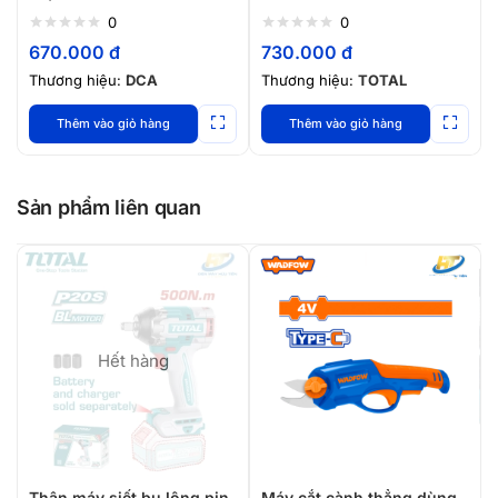
0
0
670.000
đ
730.000
đ
Thương hiệu:
DCA
Thương hiệu:
TOTAL
Thêm vào giỏ hàng
Thêm vào giỏ hàng
Sản phẩm liên quan
Hết hàng
Thân máy siết bu lông pin
Máy cắt cành thẳng dùng