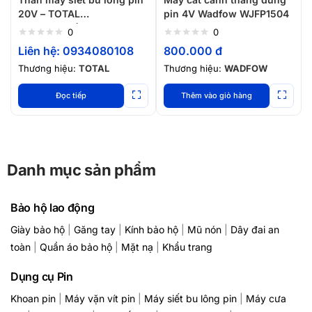
20V – TOTAL
pin 4V Wadfow WJFP1504
TIWLI20501(Chưa pin và
0
0
sạc)
Liên hệ: 0934080108
800.000
đ
Thương hiệu:
TOTAL
Thương hiệu:
WADFOW
Đọc tiếp
Thêm vào giỏ hàng
Danh mục sản phẩm
Bảo hộ lao động
Giày bảo hộ
|
Găng tay
|
Kính bảo hộ
|
Mũ nón
|
Dây đai an
toàn
|
Quần áo bảo hộ
|
Mặt nạ
|
Khẩu trang
Dụng cụ Pin
Khoan pin
|
Máy vặn vít pin
|
Máy siết bu lông pin
|
Máy cưa