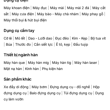
Dụng cụ điện
Máy khoan điện
|
Máy đục
|
Máy mài
|
Máy mài 2 đá
|
Máy cắt
sắt
|
Máy cưa điện
|
Máy bào - Máy chà nhám
|
Máy phay gỗ
|
Máy thổi bụi & hút bụi điện
Dụng cụ cầm tay
Cờ lê
|
Mỏ lết
|
Dao - Lưỡi dao
|
Đục đẽo
|
Kìm - Kẹp
|
Bộ tua vít
|
Búa
|
Thước đo
|
Cần siết lực
|
Ê tô, kẹp
|
Đầu tuýp
Thiết bị ngành hàn
Máy hàn que
|
Máy hàn mig
|
Máy hàn tig
|
Máy hàn laser
|
Mặt nạ hàn
|
Kính hàn
|
Phụ kiện hàn
Sản phẩm khác
Xe đẩy di động
|
Máy bơm
|
Đựng dụng cụ - đồ nghề
|
Hộp
đựng dụng cụ
|
Balo đựng dụng cụ
|
Túi đựng dụng cụ
|
Dụng
cụ làm vườn