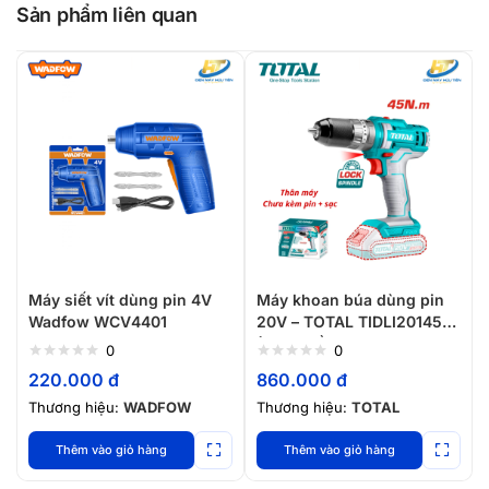
Sản phẩm liên quan
Máy siết vít dùng pin 4V
Máy khoan búa dùng pin
Wadfow WCV4401
20V – TOTAL TIDLI201455
(Chưa gồm pin và sạc)
0
0
220.000
đ
860.000
đ
Thương hiệu:
WADFOW
Thương hiệu:
TOTAL
Thêm vào giỏ hàng
Thêm vào giỏ hàng