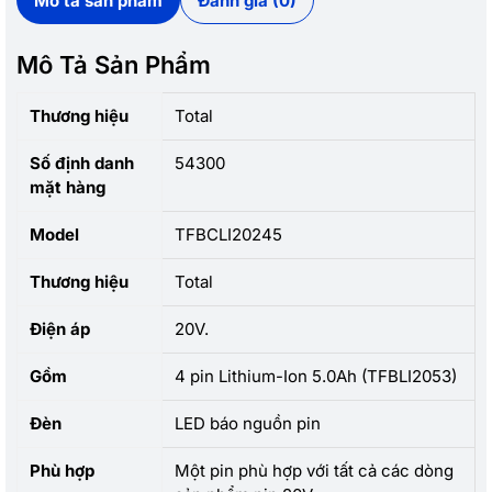
Mô tả sản phẩm
Đánh giá (0)
Mô Tả Sản Phẩm
Thương hiệu
Total
Số định danh
54300
mặt hàng
Model
TFBCLI20245
Thương hiệu
Total
Điện áp
20V.
Gồm
4 pin Lithium-Ion 5.0Ah (TFBLI2053)
Đèn
LED báo nguồn pin
Phù hợp
Một pin phù hợp với tất cả các dòng