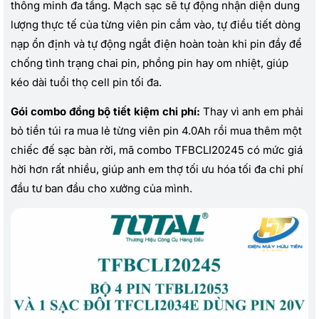
thông minh đa tầng. Mạch sạc sẽ tự động nhận diện dung
lượng thực tế của từng viên pin cắm vào, tự điều tiết dòng
nạp ổn định và tự động ngắt điện hoàn toàn khi pin đầy để
chống tình trạng chai pin, phồng pin hay om nhiệt, giúp
kéo dài tuổi thọ cell pin tối đa.
Gói combo đồng bộ tiết kiệm chi phí:
Thay vì anh em phải
bỏ tiền túi ra mua lẻ từng viên pin 4.0Ah rồi mua thêm một
chiếc đế sạc bàn rời, mã combo TFBCLI20245 có mức giá
hời hơn rất nhiều, giúp anh em thợ tối ưu hóa tối đa chi phí
đầu tư ban đầu cho xưởng của mình.