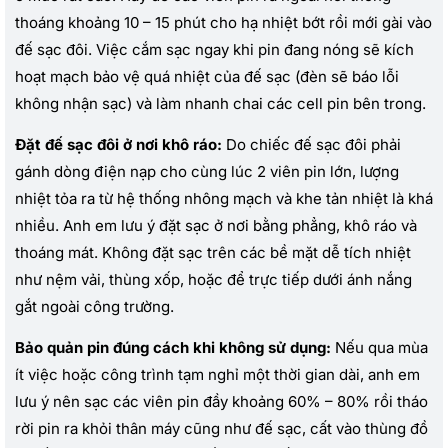
thoáng khoảng 10 – 15 phút cho hạ nhiệt bớt rồi mới gài vào
đế sạc đôi. Việc cắm sạc ngay khi pin đang nóng sẽ kích
hoạt mạch bảo vệ quá nhiệt của đế sạc (đèn sẽ báo lỗi
không nhận sạc) và làm nhanh chai các cell pin bên trong.
Đặt đế sạc đôi ở nơi khô ráo:
Do chiếc đế sạc đôi phải
gánh dòng điện nạp cho cùng lúc 2 viên pin lớn, lượng
nhiệt tỏa ra từ hệ thống nhông mạch và khe tản nhiệt là khá
nhiều. Anh em lưu ý đặt sạc ở nơi bằng phẳng, khô ráo và
thoáng mát. Không đặt sạc trên các bề mặt dễ tích nhiệt
như nệm vải, thùng xốp, hoặc để trực tiếp dưới ánh nắng
gắt ngoài công trường.
Bảo quản pin đúng cách khi không sử dụng:
Nếu qua mùa
ít việc hoặc công trình tạm nghỉ một thời gian dài, anh em
lưu ý nên sạc các viên pin đầy khoảng 60% – 80% rồi tháo
rời pin ra khỏi thân máy cũng như đế sạc, cất vào thùng đồ