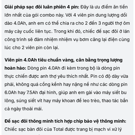
Giải pháp sạc đôi luân phiên 4 pin:
Đây là ưu điểm ăn tiền
lớn nhất của gói combo này. Với 4 viên pin dung lượng dồi
dào 4.0Ah, anh em có thể chia ra cho 2 đến 3 người thợ ôm
máy cày cuốc liên tục. Trong khi đó, chiếc đế sạc đôi ở lán
công trình sẽ đảm nhiệm nhiệm vụ bơm căng lại điện cùng
lúc cho 2 viên pin còn lại.
Viên pin 4.0Ah tiêu chuẩn vàng, cân bằng trọng lượng
hoàn hảo:
Dòng pin 4.0Ah đi kèm trong bộ là dòng pin
thực chiến được anh thợ yêu thích nhất. Pin có độ dày vừa
phải, không quá cồng kềnh hay nặng nề như các dòng pin
6.0Ah hay 7.5Ah đại hình, giúp anh em gài vào máy siết bu
lông, súng siết vít hay máy khoan để leo trèo, thao tác bắn
cả ngày thoải mái.
Đế sạc đôi thông minh tích hợp chip bảo vệ thông minh:
Chiếc sạc bàn đôi của Total được trang bị mạch vi xử lý