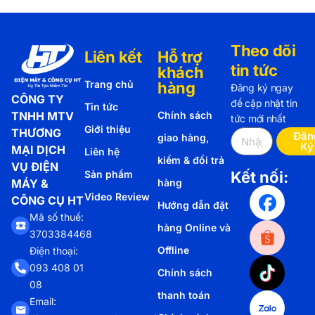
Theo dõi
Liên kết
Hỗ trợ
tin tức
khách
Trang chủ
hàng
Đăng ký ngay
CÔNG TY
để cập nhật tin
Tin tức
TNHH MTV
Chính sách
tức mới nhất
Giới thiệu
THƯƠNG
Đăn
giao hàng,
Ký
MẠI DỊCH
Liên hệ
kiểm & đổi trả
VỤ ĐIỆN
Sản phẩm
Kết nối:
MÁY &
hàng
Video Review
CÔNG CỤ HT
Hướng dẫn đặt
Mã số thuế:
hàng Online và
3703384468
Offline
Điện thoại:
093 408 01
Chính sách
08
thanh toán
Email: