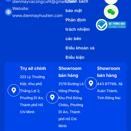
Chính sách
dienmayvacongcuht@gmail.com
Website:
bảo mật
www.dienmayhuutien.com
Phân định
trách nhiệm
các bên
Điều khoản và
Điều kiện
Trụ sở chính
Showroom
Showroom
bán hàng
bán hàng
223 Lý Thường
Kiệt, Khu phố
21/15 Đường Lê
443 ĐT766, Xã
Thắng Lợi 2,
Hồng Phong,
Xuân Thành,
Phường Dĩ An,
Khu Phố Đông
Tỉnh Đồng Nai
Thành phố Hồ
Chiêu, Phường
Chí Minh
Dĩ An, Thành
phố Hồ Chí
Minh