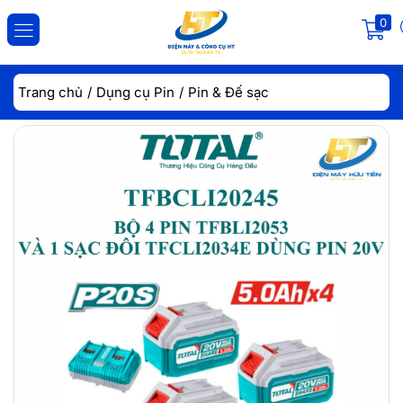
0
ĐĂNG NHẬP
ĐĂNG KÝ
Trang chủ
Dụng cụ Pin
Pin & Đế sạc
Nhập tài khoản và mật khẩu để đăng nhập.
Lưu đăng nhập
Đăng Nhập
Quên mật khẩu?