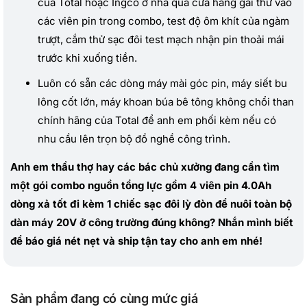
của Total hoặc Ingco ở nhà qua cửa hàng gài thử vào
các viên pin trong combo, test độ ôm khít của ngàm
trượt, cắm thử sạc đôi test mạch nhận pin thoải mái
trước khi xuống tiền.
Luôn có sẵn các dòng máy mài góc pin, máy siết bu
lông cốt lớn, máy khoan búa bê tông không chổi than
chính hãng của Total để anh em phối kèm nếu có
nhu cầu lên trọn bộ đồ nghề công trình.
Anh em thầu thợ hay các bác chủ xưởng đang cần tìm
một gói combo nguồn tổng lực gồm 4 viên pin 4.0Ah
dòng xả tốt đi kèm 1 chiếc sạc đôi lỳ đòn để nuôi toàn bộ
dàn máy 20V ở công trường đúng không? Nhắn mình biết
để báo giá nét nẹt và ship tận tay cho anh em nhé!
Sản phẩm đang có cùng mức giá