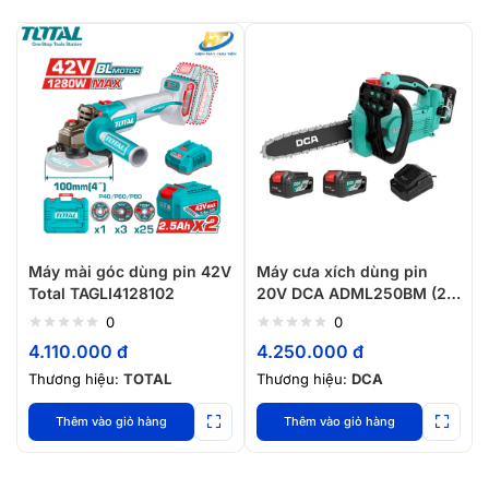
Máy mài góc dùng pin 42V
Máy cưa xích dùng pin
Total TAGLI4128102
20V DCA ADML250BM (2
pin 4.0Ah, 1 sạc)
0
0
4.110.000
đ
4.250.000
đ
Thương hiệu:
TOTAL
Thương hiệu:
DCA
Thêm vào giỏ hàng
Thêm vào giỏ hàng