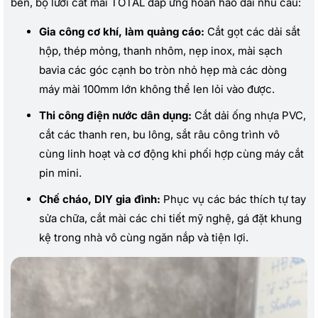
bén, bộ lưỡi cắt mài TOTAL đáp ứng hoàn hảo dải nhu cầu:
Gia công cơ khí, làm quảng cáo:
Cắt gọt các dải sắt
hộp, thép mỏng, thanh nhôm, nẹp inox, mài sạch
bavia các góc cạnh bo tròn nhỏ hẹp mà các dòng
máy mài 100mm lớn không thể len lỏi vào được.
Thi công điện nước dân dụng:
Cắt dải ống nhựa PVC,
cắt các thanh ren, bu lông, sắt râu công trình vô
cùng linh hoạt và cơ động khi phối hợp cùng máy cắt
pin mini.
Chế cháo, DIY gia đình:
Phục vụ các bác thích tự tay
sửa chữa, cắt mài các chi tiết mỹ nghệ, gá đặt khung
kệ trong nhà vô cùng ngăn nắp và tiện lợi.