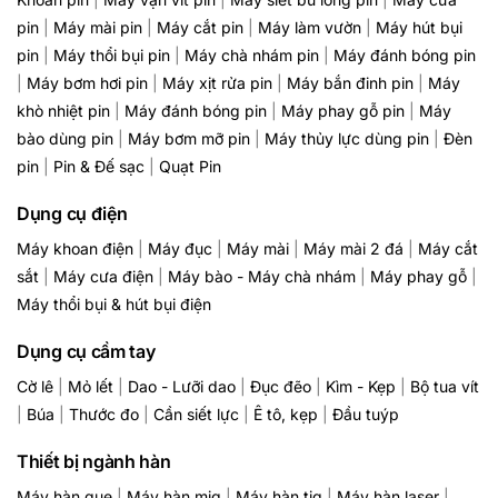
pin
|
Máy mài pin
|
Máy cắt pin
|
Máy làm vườn
|
Máy hút bụi
pin
|
Máy thổi bụi pin
|
Máy chà nhám pin
|
Máy đánh bóng pin
|
Máy bơm hơi pin
|
Máy xịt rửa pin
|
Máy bắn đinh pin
|
Máy
khò nhiệt pin
|
Máy đánh bóng pin
|
Máy phay gỗ pin
|
Máy
bào dùng pin
|
Máy bơm mỡ pin
|
Máy thủy lực dùng pin
|
Đèn
pin
|
Pin & Đế sạc
|
Quạt Pin
Dụng cụ điện
Máy khoan điện
|
Máy đục
|
Máy mài
|
Máy mài 2 đá
|
Máy cắt
sắt
|
Máy cưa điện
|
Máy bào - Máy chà nhám
|
Máy phay gỗ
|
Máy thổi bụi & hút bụi điện
Dụng cụ cầm tay
Cờ lê
|
Mỏ lết
|
Dao - Lưỡi dao
|
Đục đẽo
|
Kìm - Kẹp
|
Bộ tua vít
|
Búa
|
Thước đo
|
Cần siết lực
|
Ê tô, kẹp
|
Đầu tuýp
Thiết bị ngành hàn
Máy hàn que
|
Máy hàn mig
|
Máy hàn tig
|
Máy hàn laser
|