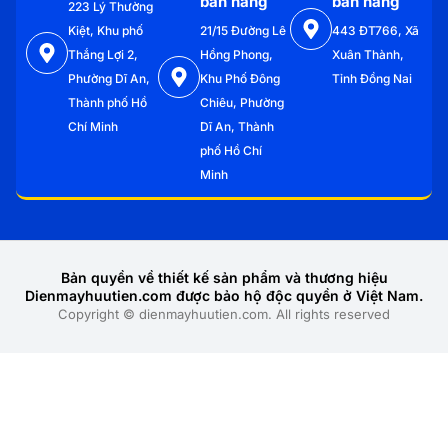
bán hàng
bán hàng
223 Lý Thường
Kiệt, Khu phố
21/15 Đường Lê
443 ĐT766, Xã
Thắng Lợi 2,
Hồng Phong,
Xuân Thành,
Phường Dĩ An,
Khu Phố Đông
Tỉnh Đồng Nai
Thành phố Hồ
Chiêu, Phường
Chí Minh
Dĩ An, Thành
phố Hồ Chí
Minh
Bản quyền về thiết kế sản phẩm và thương hiệu
Dienmayhuutien.com được bảo hộ độc quyền ở Việt Nam.
Copyright © dienmayhuutien.com. All rights reserved