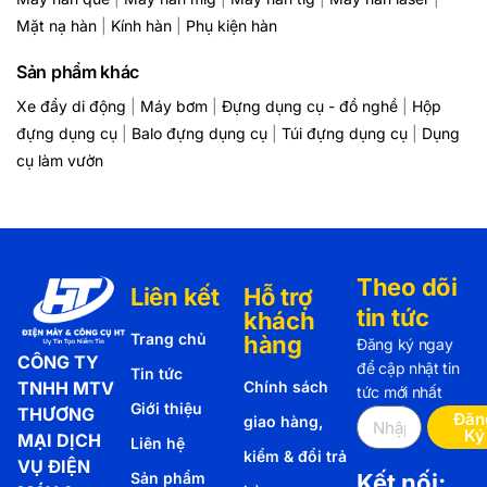
Mặt nạ hàn
|
Kính hàn
|
Phụ kiện hàn
Sản phẩm khác
Xe đẩy di động
|
Máy bơm
|
Đựng dụng cụ - đồ nghề
|
Hộp
đựng dụng cụ
|
Balo đựng dụng cụ
|
Túi đựng dụng cụ
|
Dụng
cụ làm vườn
Theo dõi
Liên kết
Hỗ trợ
tin tức
khách
Trang chủ
hàng
Đăng ký ngay
CÔNG TY
để cập nhật tin
Tin tức
TNHH MTV
Chính sách
tức mới nhất
Giới thiệu
THƯƠNG
Đăn
giao hàng,
Ký
MẠI DỊCH
Liên hệ
kiểm & đổi trả
VỤ ĐIỆN
Sản phẩm
Kết nối: