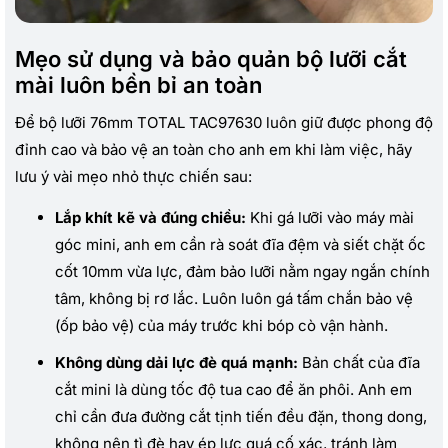
Mẹo sử dụng và bảo quản bộ lưỡi cắt
mài luôn bền bỉ an toàn
Để bộ lưỡi 76mm TOTAL TAC97630 luôn giữ được phong độ
đỉnh cao và bảo vệ an toàn cho anh em khi làm việc, hãy
lưu ý vài mẹo nhỏ thực chiến sau:
Lắp khít kẽ và đúng chiều:
Khi gá lưỡi vào máy mài
góc mini, anh em cần rà soát đĩa đệm và siết chặt ốc
cốt 10mm vừa lực, đảm bảo lưỡi nằm ngay ngắn chính
tâm, không bị rơ lắc. Luôn luôn gá tấm chắn bảo vệ
(ốp bảo vệ) của máy trước khi bóp cò vận hành.
Không dùng dải lực đè quá mạnh:
Bản chất của đĩa
cắt mini là dùng tốc độ tua cao để ăn phôi. Anh em
chỉ cần đưa đường cắt tịnh tiến đều đặn, thong dong,
không nên tì đè hay ép lực quá cố xác, tránh làm