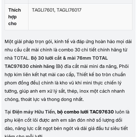
Thích
TAGLI7601, TAGLI76017
hợp
cho
Một giải pháp trọn gói, kinh tế và đáp ứng hoàn hảo mọi dải
nhu cầu cắt mài chính là combo 30 chi tiết chính hãng từ
nhà TOTAL.
Bộ 30 lưỡi cắt & mài 76mm TOTAL
TAC97630 chính hãng
(Bộ đĩa cắt mài mini đa năng, Phôi
hợp kim liên kết hạt mài cao cấp, Thiết kế bo tròn chuẩn
phom đồng đều) chính là kho vũ khí mini thực chiến lý
tưởng, giúp anh em xử lý sắt, thép, inox một cách nhanh
chóng, thoát lực và thong dong nhất.
Tại
Điện máy Hữu Tiến
,
bộ combo lưỡi TAC97630
luôn là
phụ kiện cốt lõi được anh em săn đón nhờ số lượng dồi
dào, năng lực cắt ngọt bén ngót và dải giá đầu tư siêu tiết
kiệm cho mỗi lưỡi.