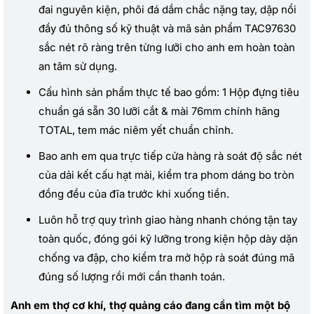
đai nguyên kiện, phôi đá dầm chắc nặng tay, dập nổi
đầy đủ thông số kỹ thuật và mã sản phẩm TAC97630
sắc nét rõ ràng trên từng lưỡi cho anh em hoàn toàn
an tâm sử dụng.
Cấu hình sản phẩm thực tế bao gồm: 1 Hộp đựng tiêu
chuẩn gá sẵn 30 lưỡi cắt & mài 76mm chính hãng
TOTAL, tem mác niêm yết chuẩn chỉnh.
Bao anh em qua trực tiếp cửa hàng rà soát độ sắc nét
của dải kết cấu hạt mài, kiểm tra phom dáng bo tròn
đồng đều của đĩa trước khi xuống tiền.
Luôn hỗ trợ quy trình giao hàng nhanh chóng tận tay
toàn quốc, đóng gói kỹ lưỡng trong kiện hộp dày dặn
chống va đập, cho kiểm tra mở hộp rà soát đúng mã
đúng số lượng rồi mới cần thanh toán.
Anh em thợ cơ khí, thợ quảng cáo đang cần tìm một bộ