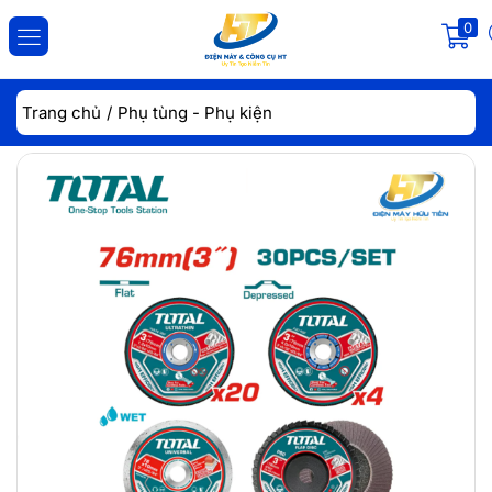
0
ĐĂNG NHẬP
ĐĂNG KÝ
Trang chủ
Phụ tùng - Phụ kiện
Nhập tài khoản và mật khẩu để đăng nhập.
Lưu đăng nhập
Đăng Nhập
Quên mật khẩu?