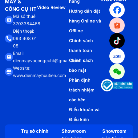
MÁY &
hàng
Video Review
CÔNG CỤ HT
Hướng dẫn đặt
Mã số thuế:
hàng Online và
3703384468
Offline
Điện thoại:
093 408 01
Chính sách
08
thanh toán
Email:
Chính sách
dienmayvacongcuht@gmail.com
Website:
bảo mật
www.dienmayhuutien.com
Phân định
trách nhiệm
các bên
Điều khoản và
Điều kiện
Trụ sở chính
Showroom
Showroom