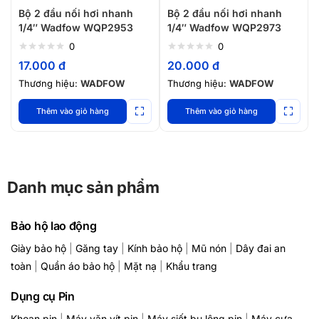
Bộ 2 đầu nối hơi nhanh
Bộ 2 đầu nối hơi nhanh
1/4″ Wadfow WQP2953
1/4″ Wadfow WQP2973
0
0
17.000
đ
20.000
đ
Thương hiệu:
WADFOW
Thương hiệu:
WADFOW
Thêm vào giỏ hàng
Thêm vào giỏ hàng
Danh mục sản phẩm
Bảo hộ lao động
Giày bảo hộ
|
Găng tay
|
Kính bảo hộ
|
Mũ nón
|
Dây đai an
toàn
|
Quần áo bảo hộ
|
Mặt nạ
|
Khẩu trang
Dụng cụ Pin
Khoan pin
|
Máy vặn vít pin
|
Máy siết bu lông pin
|
Máy cưa