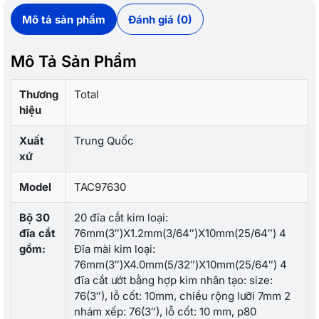
Mô tả sản phẩm
Đánh giá (0)
Mô Tả Sản Phẩm
Thương
Total
hiệu
Xuất
Trung Quốc
xứ
Model
TAC97630
Bộ 30
20 đĩa cắt kim loại:
đĩa cắt
76mm(3″)X1.2mm(3/64″)X10mm(25/64″) 4
gồm:
Đĩa mài kim loại:
76mm(3″)X4.0mm(5/32″)X10mm(25/64″) 4
đĩa cắt ướt bằng hợp kim nhân tạo: size:
76(3″), lỗ cốt: 10mm, chiều rộng lưỡi 7mm 2
nhám xếp: 76(3″), lỗ cốt: 10 mm, p80