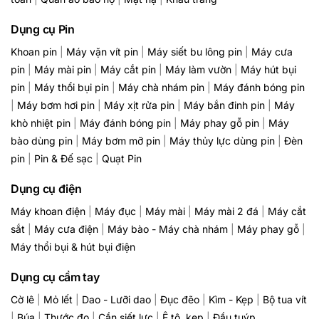
Dụng cụ Pin
Khoan pin
|
Máy vặn vít pin
|
Máy siết bu lông pin
|
Máy cưa
pin
|
Máy mài pin
|
Máy cắt pin
|
Máy làm vườn
|
Máy hút bụi
pin
|
Máy thổi bụi pin
|
Máy chà nhám pin
|
Máy đánh bóng pin
|
Máy bơm hơi pin
|
Máy xịt rửa pin
|
Máy bắn đinh pin
|
Máy
khò nhiệt pin
|
Máy đánh bóng pin
|
Máy phay gỗ pin
|
Máy
bào dùng pin
|
Máy bơm mỡ pin
|
Máy thủy lực dùng pin
|
Đèn
pin
|
Pin & Đế sạc
|
Quạt Pin
Dụng cụ điện
Máy khoan điện
|
Máy đục
|
Máy mài
|
Máy mài 2 đá
|
Máy cắt
sắt
|
Máy cưa điện
|
Máy bào - Máy chà nhám
|
Máy phay gỗ
|
Máy thổi bụi & hút bụi điện
Dụng cụ cầm tay
Cờ lê
|
Mỏ lết
|
Dao - Lưỡi dao
|
Đục đẽo
|
Kìm - Kẹp
|
Bộ tua vít
|
Búa
|
Thước đo
|
Cần siết lực
|
Ê tô, kẹp
|
Đầu tuýp