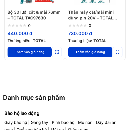
Bộ 30 lưỡi cắt & mài 76mm
Thân máy cắt/mài mini
– TOTAL TAC97630
dùng pin 20V – TOTAL
TAGLI7601
0
0
440.000
đ
730.000
đ
Thương hiệu:
TOTAL
Thương hiệu:
TOTAL
Thêm vào giỏ hàng
Thêm vào giỏ hàng
Danh mục sản phẩm
Bảo hộ lao động
Giày bảo hộ
|
Găng tay
|
Kính bảo hộ
|
Mũ nón
|
Dây đai an
toàn
|
Quần áo bảo hộ
|
Mặt nạ
|
Khẩu trang