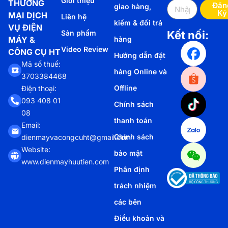
Giới thiệu
THƯƠNG
Đăn
giao hàng,
Ký
MẠI DỊCH
Liên hệ
kiểm & đổi trả
VỤ ĐIỆN
Sản phẩm
Kết nối:
MÁY &
hàng
Video Review
CÔNG CỤ HT
Hướng dẫn đặt
Mã số thuế:
hàng Online và
3703384468
Offline
Điện thoại:
093 408 01
Chính sách
08
thanh toán
Email:
Chính sách
dienmayvacongcuht@gmail.com
Website:
bảo mật
www.dienmayhuutien.com
Phân định
trách nhiệm
các bên
Điều khoản và