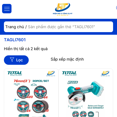
ĐĂNG NHẬP
ĐĂNG KÝ
Trang chủ
Sản phẩm được gắn thẻ “TAGLI7601”
Nhập tài khoản và mật khẩu để đăng nhập.
TAGLI7601
Hiển thị tất cả 2 kết quả
Lọc
Lưu đăng nhập
Đăng Nhập
Quên mật khẩu?