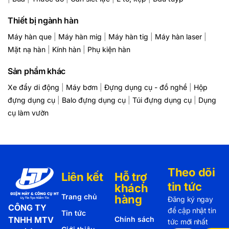
Thiết bị ngành hàn
Máy hàn que
|
Máy hàn mig
|
Máy hàn tig
|
Máy hàn laser
|
Mặt nạ hàn
|
Kính hàn
|
Phụ kiện hàn
Sản phẩm khác
Xe đẩy di động
|
Máy bơm
|
Đựng dụng cụ - đồ nghề
|
Hộp
đựng dụng cụ
|
Balo đựng dụng cụ
|
Túi đựng dụng cụ
|
Dụng
cụ làm vườn
Theo dõi
Liên kết
Hỗ trợ
tin tức
khách
Trang chủ
hàng
Đăng ký ngay
CÔNG TY
để cập nhật tin
Tin tức
TNHH MTV
Chính sách
tức mới nhất