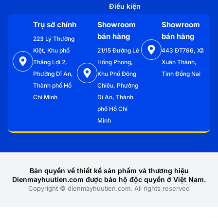
Điều kiện
Trụ sở chính
Showroom
Showroom
bán hàng
bán hàng
223 Lý Thường
Kiệt, Khu phố
21/15 Đường Lê
443 ĐT766, Xã
Thắng Lợi 2,
Hồng Phong,
Xuân Thành,
Phường Dĩ An,
Khu Phố Đông
Tỉnh Đồng Nai
Thành phố Hồ
Chiêu, Phường
Chí Minh
Dĩ An, Thành
phố Hồ Chí
Minh
Bản quyền về thiết kế sản phẩm và thương hiệu
Dienmayhuutien.com được bảo hộ độc quyền ở Việt Nam.
Copyright © dienmayhuutien.com. All rights reserved