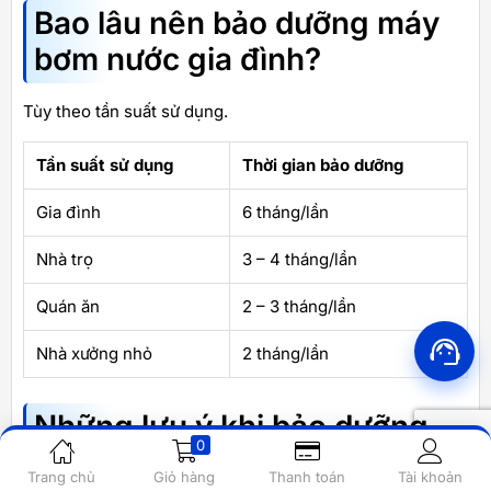
Bao lâu nên bảo dưỡng máy
bơm nước gia đình?
Tùy theo tần suất sử dụng.
Tần suất sử dụng
Thời gian bảo dưỡng
Gia đình
6 tháng/lần
Nhà trọ
3 – 4 tháng/lần
Quán ăn
2 – 3 tháng/lần
Nhà xưởng nhỏ
2 tháng/lần
Những lưu ý khi bảo dưỡng
0
máy bơm nước đẩy cao
Trang chủ
Giỏ hàng
Thanh toán
Tài khoản