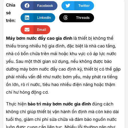
Chia
Facebook
Twitter
sẻ
LinkedIn
Threads
trên:
Email
Máy bơm nước đẩy cao gia đình
là thiết bị không thể
thiếu trong nhiều hộ gia đình, đặc biệt là nhà cao tầng,
nhà có bồn chứa trên mái hoặc khu vực có áp lực nước
yếu. Sau một thời gian sử dụng, nếu không được bảo
dưỡng máy bơm nước đẩy cao định kỳ, thiết bị có thể gặp
phải nhiều vấn đề như nước bơm yếu, máy phát ra tiếng
ồn lớn, rò rỉ nước, tiêu hao nhiều điện năng hoặc thậm
chí hư hỏng động cơ.
Thực hiện
bảo trì máy bơm nước gia đình
đúng cách
không chỉ giúp thiết bị vận hành ổn định mà còn kéo dài
tuổi thọ, giảm chi phí sửa chữa và đảm bảo nguồn nước
luôn được cung cấp liên tục. Nhiều lỗi thường gặp như