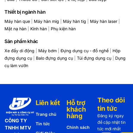
Thiết bị ngành hàn
Máy hàn que
|
Máy hàn mig
|
Máy hàn tig
|
Máy hàn laser
|
Mặt nạ hàn
|
Kính hàn
|
Phụ kiện hàn
Sản phẩm khác
Xe đẩy di động
|
Máy bơm
|
Đựng dụng cụ - đồ nghề
|
Hộp
đựng dụng cụ
|
Balo đựng dụng cụ
|
Túi đựng dụng cụ
|
Dụng
cụ làm vườn
Theo dõi
Liên kết
Hỗ trợ
tin tức
khách
Trang chủ
hàng
Đăng ký ngay
CÔNG TY
để cập nhật tin
Tin tức
TNHH MTV
Chính sách
tức mới nhất