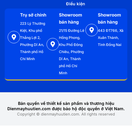
Điều kiện
Trụ sở chính
Showroom
Showroom
bán hàng
bán hàng
223 Lý Thường
Kiệt, Khu phố
21/15 Đường Lê
443 ĐT766, Xã
Thắng Lợi 2,
Hồng Phong,
Xuân Thành,
Phường Dĩ An,
Khu Phố Đông
Tỉnh Đồng Nai
Thành phố Hồ
Chiêu, Phường
Chí Minh
Dĩ An, Thành
phố Hồ Chí
Minh
Bản quyền về thiết kế sản phẩm và thương hiệu
Dienmayhuutien.com được bảo hộ độc quyền ở Việt Nam.
Copyright © dienmayhuutien.com. All rights reserved