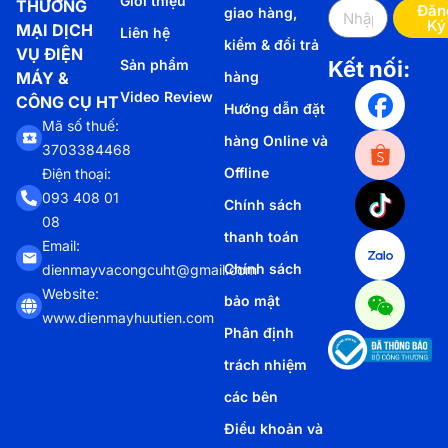
Giới thiệu
THƯƠNG
Đăn
giao hàng,
Ký
MẠI DỊCH
Liên hệ
kiểm & đổi trả
VỤ ĐIỆN
Sản phẩm
Kết nối:
MÁY &
hàng
Video Review
CÔNG CỤ HT
Hướng dẫn đặt
Mã số thuế:
hàng Online và
3703384468
Offline
Điện thoại:
093 408 01
Chính sách
08
thanh toán
Email:
Chính sách
dienmayvacongcuht@gmail.com
Website:
bảo mật
www.dienmayhuutien.com
Phân định
trách nhiệm
các bên
Điều khoản và