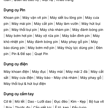
Dụng cụ Pin
Khoan pin
|
Máy vặn vít pin
|
Máy siết bu lông pin
|
Máy cưa
pin
|
Máy mài pin
|
Máy cắt pin
|
Máy làm vườn
|
Máy hút bụi
pin
|
Máy thổi bụi pin
|
Máy chà nhám pin
|
Máy đánh bóng pin
|
Máy bơm hơi pin
|
Máy xịt rửa pin
|
Máy bắn đinh pin
|
Máy
khò nhiệt pin
|
Máy đánh bóng pin
|
Máy phay gỗ pin
|
Máy
bào dùng pin
|
Máy bơm mỡ pin
|
Máy thủy lực dùng pin
|
Đèn
pin
|
Pin & Đế sạc
|
Quạt Pin
Dụng cụ điện
Máy khoan điện
|
Máy đục
|
Máy mài
|
Máy mài 2 đá
|
Máy cắt
sắt
|
Máy cưa điện
|
Máy bào - Máy chà nhám
|
Máy phay gỗ
|
Máy thổi bụi & hút bụi điện
Dụng cụ cầm tay
Cờ lê
|
Mỏ lết
|
Dao - Lưỡi dao
|
Đục đẽo
|
Kìm - Kẹp
|
Bộ tua vít
|
Búa
|
Thước đo
|
Cần siết lực
|
Ê tô, kẹp
|
Đầu tuýp