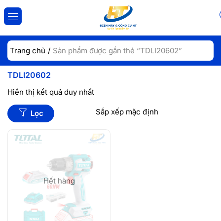
ĐĂNG NHẬP
ĐĂNG KÝ
Trang chủ
Sản phẩm được gắn thẻ “TDLI20602”
Nhập tài khoản và mật khẩu để đăng nhập.
TDLI20602
Hiển thị kết quả duy nhất
Lọc
Lưu đăng nhập
Đăng Nhập
Hết hàng
Quên mật khẩu?