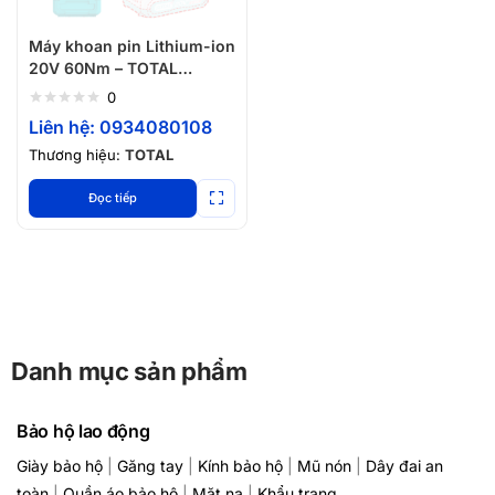
Máy khoan pin Lithium-ion
20V 60Nm – TOTAL
TDLI20602 ( 2 pin 1 sạc)
0
Liên hệ: 0934080108
Thương hiệu:
TOTAL
Đọc tiếp
Danh mục sản phẩm
Bảo hộ lao động
Giày bảo hộ
|
Găng tay
|
Kính bảo hộ
|
Mũ nón
|
Dây đai an
toàn
|
Quần áo bảo hộ
|
Mặt nạ
|
Khẩu trang