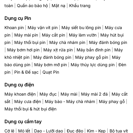
toàn
|
Quần áo bảo hộ
|
Mặt nạ
|
Khẩu trang
Dụng cụ Pin
Khoan pin
|
Máy vặn vít pin
|
Máy siết bu lông pin
|
Máy cưa
pin
|
Máy mài pin
|
Máy cắt pin
|
Máy làm vườn
|
Máy hút bụi
pin
|
Máy thổi bụi pin
|
Máy chà nhám pin
|
Máy đánh bóng pin
|
Máy bơm hơi pin
|
Máy xịt rửa pin
|
Máy bắn đinh pin
|
Máy
khò nhiệt pin
|
Máy đánh bóng pin
|
Máy phay gỗ pin
|
Máy
bào dùng pin
|
Máy bơm mỡ pin
|
Máy thủy lực dùng pin
|
Đèn
pin
|
Pin & Đế sạc
|
Quạt Pin
Dụng cụ điện
Máy khoan điện
|
Máy đục
|
Máy mài
|
Máy mài 2 đá
|
Máy cắt
sắt
|
Máy cưa điện
|
Máy bào - Máy chà nhám
|
Máy phay gỗ
|
Máy thổi bụi & hút bụi điện
Dụng cụ cầm tay
Cờ lê
|
Mỏ lết
|
Dao - Lưỡi dao
|
Đục đẽo
|
Kìm - Kẹp
|
Bộ tua vít