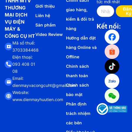
TNHH MTV
Chính sách
tức mới nhất
Giới thiệu
THƯƠNG
Đăn
giao hàng,
Ký
MẠI DỊCH
Liên hệ
kiểm & đổi trả
VỤ ĐIỆN
Sản phẩm
Kết nối:
MÁY &
hàng
Video Review
CÔNG CỤ HT
Hướng dẫn đặt
Mã số thuế:
hàng Online và
3703384468
Offline
Điện thoại:
093 408 01
Chính sách
08
thanh toán
Email:
Chính sách
dienmayvacongcuht@gmail.com
Website:
bảo mật
www.dienmayhuutien.com
Phân định
trách nhiệm
các bên