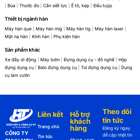
|
Búa
|
Thước đo
|
Cần siết lực
|
Ê tô, kẹp
|
Đầu tuýp
Thiết bị ngành hàn
Máy hàn que
|
Máy hàn mig
|
Máy hàn tig
|
Máy hàn laser
|
Mặt nạ hàn
|
Kính hàn
|
Phụ kiện hàn
Sản phẩm khác
Xe đẩy di động
|
Máy bơm
|
Đựng dụng cụ - đồ nghề
|
Hộp
đựng dụng cụ
|
Balo đựng dụng cụ
|
Túi đựng dụng cụ
|
Dụng
cụ làm vườn
Theo dõi
Liên kết
Hỗ trợ
tin tức
khách
Trang chủ
hàng
Đăng ký ngay
CÔNG TY
để cập nhật tin
Tin tức