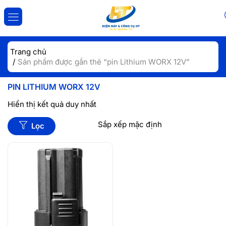
ĐĂNG NHẬP
ĐĂNG KÝ
Trang chủ
Sản phẩm được gắn thẻ “pin Lithium WORX 12V”
Nhập tài khoản và mật khẩu để đăng nhập.
PIN LITHIUM WORX 12V
Hiển thị kết quả duy nhất
Lọc
Lưu đăng nhập
Đăng Nhập
Quên mật khẩu?