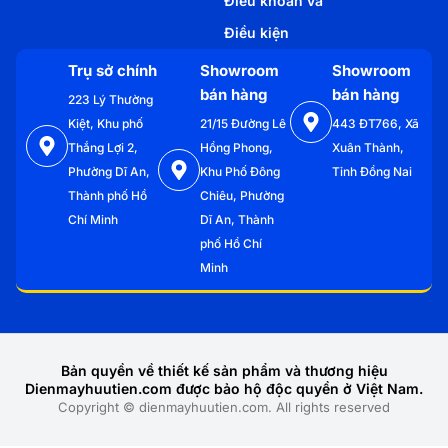
Điều khoản và
Điều kiện
Trụ sở chính
Showroom
Showroom
bán hàng
bán hàng
223 Lý Thường
Kiệt, Khu phố
21/15 Đường Lê
443 ĐT766, Xã
Thắng Lợi 2,
Hồng Phong,
Xuân Thành,
Phường Dĩ An,
Khu Phố Đông
Tỉnh Đồng Nai
Thành phố Hồ
Chiêu, Phường
Chí Minh
Dĩ An, Thành
phố Hồ Chí
Minh
Bản quyền về thiết kế sản phẩm và thương hiệu
Dienmayhuutien.com được bảo hộ độc quyền ở Việt Nam.
Copyright © dienmayhuutien.com. All rights reserved