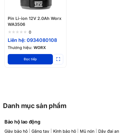
Pin Li-ion 12V 2.0Ah Worx
WA3506
0
Liên hệ: 0934080108
Thương hiệu:
WORX
Đọc tiếp
Danh mục sản phẩm
Bảo hộ lao động
Giày bảo hộ
|
Găng tay
|
Kính bảo hộ
|
Mũ nón
|
Dây đai an