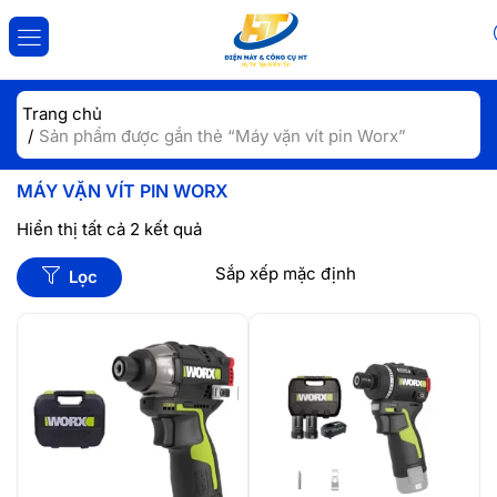
ĐĂNG NHẬP
ĐĂNG KÝ
Trang chủ
Sản phẩm được gắn thẻ “Máy vặn vít pin Worx”
Nhập tài khoản và mật khẩu để đăng nhập.
MÁY VẶN VÍT PIN WORX
Hiển thị tất cả 2 kết quả
Lọc
Lưu đăng nhập
Đăng Nhập
Quên mật khẩu?