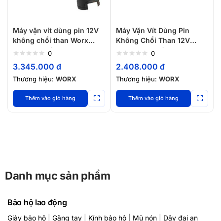
Máy vặn vít dùng pin 12V
Máy Vặn Vít Dùng Pin
không chổi than Worx
Không Chổi Than 12V
WU132X.4 (1 pin 4Ah và 1
Worx WU139 (2 Pin 1 sạc)
0
0
sạc 3A)
3.345.000
đ
2.408.000
đ
Thương hiệu:
WORX
Thương hiệu:
WORX
Thêm vào giỏ hàng
Thêm vào giỏ hàng
Danh mục sản phẩm
Bảo hộ lao động
Giày bảo hộ
|
Găng tay
|
Kính bảo hộ
|
Mũ nón
|
Dây đai an