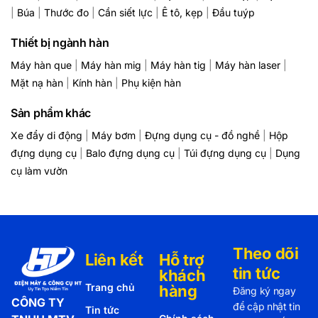
|
Búa
|
Thước đo
|
Cần siết lực
|
Ê tô, kẹp
|
Đầu tuýp
Thiết bị ngành hàn
Máy hàn que
|
Máy hàn mig
|
Máy hàn tig
|
Máy hàn laser
|
Mặt nạ hàn
|
Kính hàn
|
Phụ kiện hàn
Sản phẩm khác
Xe đẩy di động
|
Máy bơm
|
Đựng dụng cụ - đồ nghề
|
Hộp
đựng dụng cụ
|
Balo đựng dụng cụ
|
Túi đựng dụng cụ
|
Dụng
cụ làm vườn
Theo dõi
Liên kết
Hỗ trợ
tin tức
khách
Trang chủ
hàng
Đăng ký ngay
CÔNG TY
để cập nhật tin
Tin tức