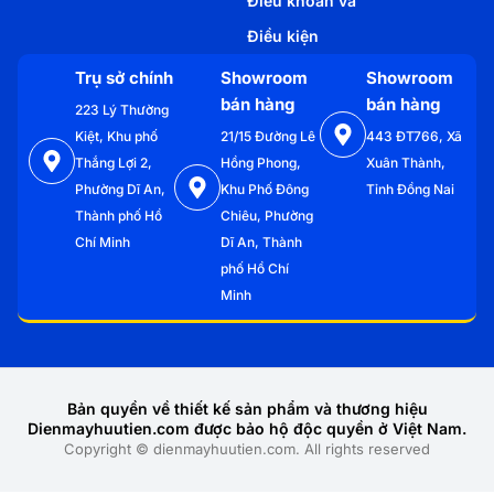
Điều khoản và
Điều kiện
Trụ sở chính
Showroom
Showroom
bán hàng
bán hàng
223 Lý Thường
Kiệt, Khu phố
21/15 Đường Lê
443 ĐT766, Xã
Thắng Lợi 2,
Hồng Phong,
Xuân Thành,
Phường Dĩ An,
Khu Phố Đông
Tỉnh Đồng Nai
Thành phố Hồ
Chiêu, Phường
Chí Minh
Dĩ An, Thành
phố Hồ Chí
Minh
Bản quyền về thiết kế sản phẩm và thương hiệu
Dienmayhuutien.com được bảo hộ độc quyền ở Việt Nam.
Copyright © dienmayhuutien.com. All rights reserved