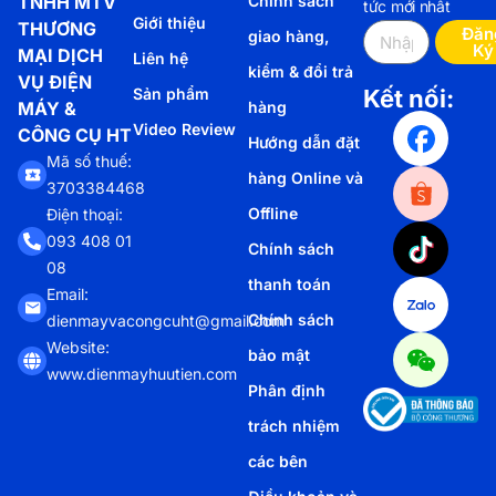
TNHH MTV
Chính sách
tức mới nhất
Giới thiệu
THƯƠNG
Đăn
giao hàng,
Ký
MẠI DỊCH
Liên hệ
kiểm & đổi trả
VỤ ĐIỆN
Sản phẩm
Kết nối:
MÁY &
hàng
Video Review
CÔNG CỤ HT
Hướng dẫn đặt
Mã số thuế:
hàng Online và
3703384468
Offline
Điện thoại:
093 408 01
Chính sách
08
thanh toán
Email:
Chính sách
dienmayvacongcuht@gmail.com
Website:
bảo mật
www.dienmayhuutien.com
Phân định
trách nhiệm
các bên