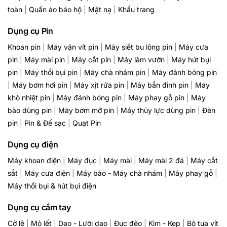
toàn
|
Quần áo bảo hộ
|
Mặt nạ
|
Khẩu trang
Dụng cụ Pin
Khoan pin
|
Máy vặn vít pin
|
Máy siết bu lông pin
|
Máy cưa
pin
|
Máy mài pin
|
Máy cắt pin
|
Máy làm vườn
|
Máy hút bụi
pin
|
Máy thổi bụi pin
|
Máy chà nhám pin
|
Máy đánh bóng pin
|
Máy bơm hơi pin
|
Máy xịt rửa pin
|
Máy bắn đinh pin
|
Máy
khò nhiệt pin
|
Máy đánh bóng pin
|
Máy phay gỗ pin
|
Máy
bào dùng pin
|
Máy bơm mỡ pin
|
Máy thủy lực dùng pin
|
Đèn
pin
|
Pin & Đế sạc
|
Quạt Pin
Dụng cụ điện
Máy khoan điện
|
Máy đục
|
Máy mài
|
Máy mài 2 đá
|
Máy cắt
sắt
|
Máy cưa điện
|
Máy bào - Máy chà nhám
|
Máy phay gỗ
|
Máy thổi bụi & hút bụi điện
Dụng cụ cầm tay
Cờ lê
|
Mỏ lết
|
Dao - Lưỡi dao
|
Đục đẽo
|
Kìm - Kẹp
|
Bộ tua vít