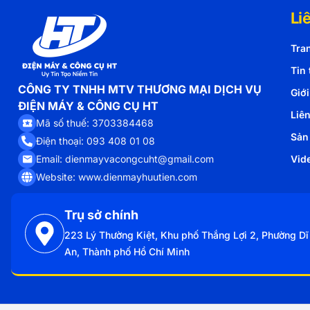
Li
Tra
Tin 
CÔNG TY TNHH MTV THƯƠNG MẠI DỊCH VỤ
Giới
ĐIỆN MÁY & CÔNG CỤ HT
Liê
Mã số thuế: 3703384468
Sản
Điện thoại: 093 408 01 08
Email: dienmayvacongcuht@gmail.com
Vid
Website: www.dienmayhuutien.com
Trụ sở chính
223 Lý Thường Kiệt, Khu phố Thắng Lợi 2, Phường Dĩ
An, Thành phố Hồ Chí Minh