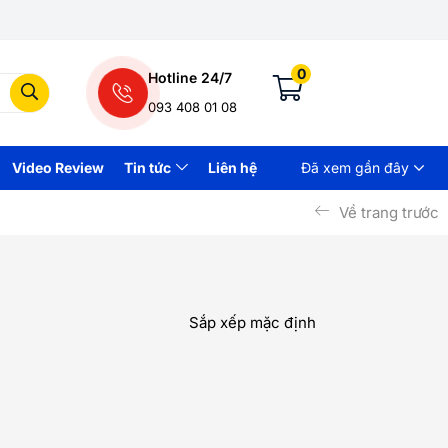
0
Hotline 24/7
093 408 01 08
Video Review
Tin tức
Liên hệ
Đã xem gần đây
Về trang trước