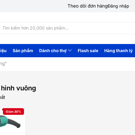
Theo dõi đơn hàng
Đăng nhập
hiệu
Sản phẩm
Dành cho thợ
Flash sale
Hàng thanh lý
ng”
hình vuông
hất
Giảm 30%