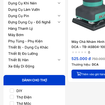
Dụng Cụ Khí Nén
Dụng Cụ Làm Vườn
Dụng Cụ Pin
Đựng Dụng Cụ - Đồ Nghề
Hàng Thanh Lý
Máy Bơm
Phụ Tùng - Phụ Kiện
Máy Chà Nhám Hình
DCA – TB-ASB04-100
Thiết Bị - Dụng Cụ Khác
0
Thiết Bị Đo Lường
525.000
đ
750.00
Thiết Bị Hàn
Thương hiệu:
DCA
Xe Đẩy Di Động
Thêm vào giỏ hàn
DÀNH CHO THỢ
DIY
Thợ Điện
Thợ Mộc