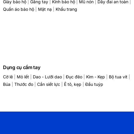
Giày bảo hộ
|
Găng tay
|
Kính bảo hộ
|
Mũ nón
|
Dây đai an toàn
|
Quần áo bảo hộ
|
Mặt nạ
|
Khẩu trang
Dụng cụ cầm tay
Cờ lê
|
Mỏ lết
|
Dao - Lưỡi dao
|
Đục đẽo
|
Kìm - Kẹp
|
Bộ tua vít
|
Búa
|
Thước đo
|
Cần siết lực
|
Ê tô, kẹp
|
Đầu tuýp