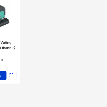
 Vuông
 thanh lý
0
đ
g