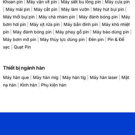
Khoan pin
|
Máy vặn vít pin
|
Máy siết bu lông pin
|
Máy cưa pin
|
Máy mài pin
|
Máy cắt pin
|
Máy làm vườn
|
Máy hút bụi pin
|
Máy thổi bụi pin
|
Máy chà nhám pin
|
Máy đánh bóng pin
|
Máy
bơm hơi pin
|
Máy xịt rửa pin
|
Máy bắn đinh pin
|
Máy khò nhiệt
pin
|
Máy đánh bóng pin
|
Máy phay gỗ pin
|
Máy bào dùng pin
|
Máy bơm mỡ pin
|
Máy thủy lực dùng pin
|
Đèn pin
|
Pin & Đế
sạc
|
Quạt Pin
Thiết bị ngành hàn
Máy hàn que
|
Máy hàn mig
|
Máy hàn tig
|
Máy hàn laser
|
Mặt
nạ hàn
|
Kính hàn
|
Phụ kiện hàn