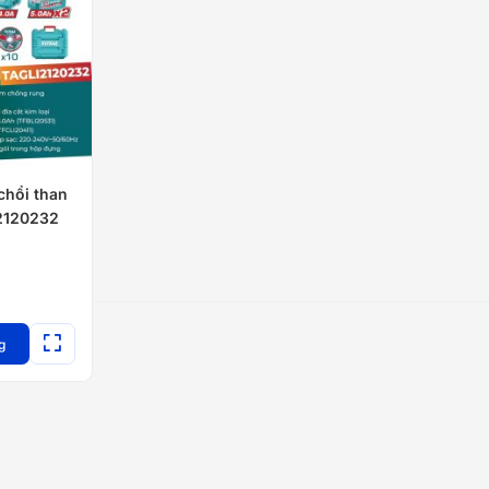
chổi than
2120232
g