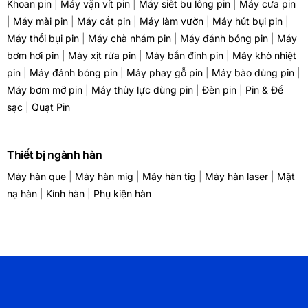
Khoan pin
|
Máy vặn vít pin
|
Máy siết bu lông pin
|
Máy cưa pin
|
Máy mài pin
|
Máy cắt pin
|
Máy làm vườn
|
Máy hút bụi pin
|
Máy thổi bụi pin
|
Máy chà nhám pin
|
Máy đánh bóng pin
|
Máy
bơm hơi pin
|
Máy xịt rửa pin
|
Máy bắn đinh pin
|
Máy khò nhiệt
pin
|
Máy đánh bóng pin
|
Máy phay gỗ pin
|
Máy bào dùng pin
|
Máy bơm mỡ pin
|
Máy thủy lực dùng pin
|
Đèn pin
|
Pin & Đế
sạc
|
Quạt Pin
Thiết bị ngành hàn
Máy hàn que
|
Máy hàn mig
|
Máy hàn tig
|
Máy hàn laser
|
Mặt
nạ hàn
|
Kính hàn
|
Phụ kiện hàn