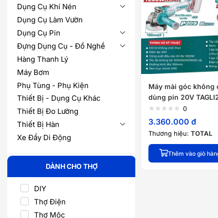
Dụng Cụ Khí Nén
Dụng Cụ Làm Vườn
Dụng Cụ Pin
Đựng Dụng Cụ - Đồ Nghề
Hàng Thanh Lý
Máy Bơm
Phụ Tùng - Phụ Kiện
Máy mài góc không 
dùng pin 20V TAGLI
Thiết Bị - Dụng Cụ Khác
0
Thiết Bị Đo Lường
3.360.000
đ
Thiết Bị Hàn
Thương hiệu:
TOTAL
Xe Đẩy Di Động
Thêm vào giỏ hàn
DÀNH CHO THỢ
DIY
Thợ Điện
Thợ Mộc