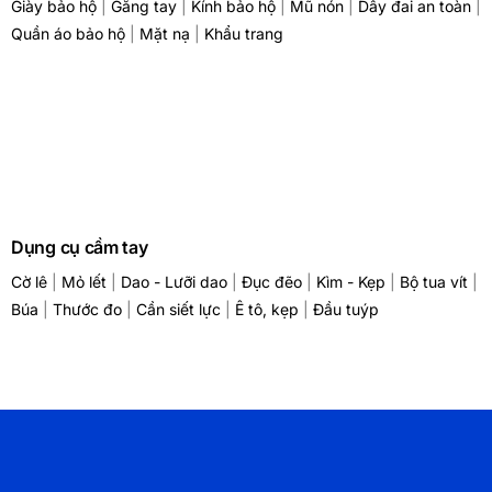
Giày bảo hộ
|
Găng tay
|
Kính bảo hộ
|
Mũ nón
|
Dây đai an toàn
|
Quần áo bảo hộ
|
Mặt nạ
|
Khẩu trang
Dụng cụ cầm tay
Cờ lê
|
Mỏ lết
|
Dao - Lưỡi dao
|
Đục đẽo
|
Kìm - Kẹp
|
Bộ tua vít
|
Búa
|
Thước đo
|
Cần siết lực
|
Ê tô, kẹp
|
Đầu tuýp