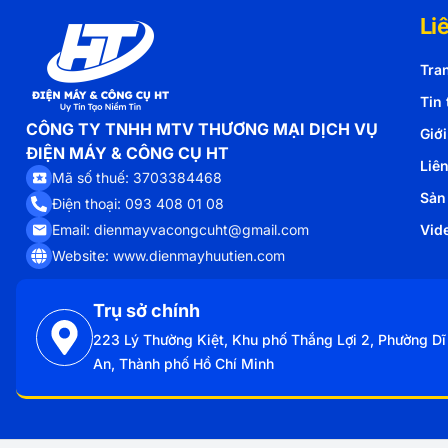
Li
Tra
Tin 
CÔNG TY TNHH MTV THƯƠNG MẠI DỊCH VỤ
Giới
ĐIỆN MÁY & CÔNG CỤ HT
Liê
Mã số thuế: 3703384468
Sản
Điện thoại: 093 408 01 08
Email: dienmayvacongcuht@gmail.com
Vid
Website: www.dienmayhuutien.com
Trụ sở chính
223 Lý Thường Kiệt, Khu phố Thắng Lợi 2, Phường Dĩ
An, Thành phố Hồ Chí Minh