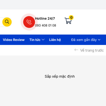
0
Hotline 24/7
093 408 01 08
Video Review
Tin tức
Liên hệ
Đã xem gần đây
Về trang trước