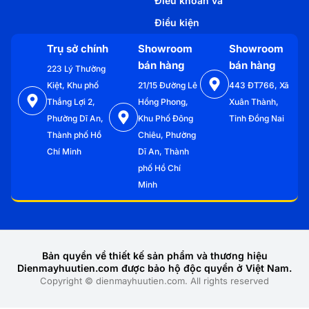
Điều khoản và
Điều kiện
Trụ sở chính
Showroom
Showroom
bán hàng
bán hàng
223 Lý Thường
Kiệt, Khu phố
21/15 Đường Lê
443 ĐT766, Xã
Thắng Lợi 2,
Hồng Phong,
Xuân Thành,
Phường Dĩ An,
Khu Phố Đông
Tỉnh Đồng Nai
Thành phố Hồ
Chiêu, Phường
Chí Minh
Dĩ An, Thành
phố Hồ Chí
Minh
Bản quyền về thiết kế sản phẩm và thương hiệu
Dienmayhuutien.com được bảo hộ độc quyền ở Việt Nam.
Copyright © dienmayhuutien.com. All rights reserved