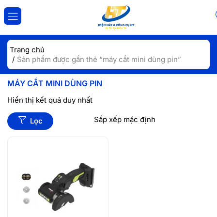
ĐĂNG NHẬP
ĐĂNG KÝ
Trang chủ
Sản phẩm được gắn thẻ “máy cắt mini dùng pin”
Nhập tài khoản và mật khẩu để đăng nhập.
MÁY CẮT MINI DÙNG PIN
Hiển thị kết quả duy nhất
Lọc
Lưu đăng nhập
Đăng Nhập
Quên mật khẩu?