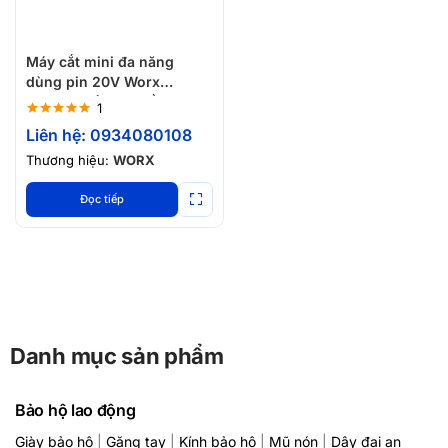
Máy cắt mini đa năng
dùng pin 20V Worx
WU802.9 (Chưa gồm pin
1
sạc)
Được xếp
Liên hệ: 0934080108
hạng
5.00
5
sao
Thương hiệu:
WORX
Đọc tiếp
Danh mục sản phẩm
Bảo hộ lao động
Giày bảo hộ
|
Găng tay
|
Kính bảo hộ
|
Mũ nón
|
Dây đai an