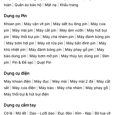
toàn
|
Quần áo bảo hộ
|
Mặt nạ
|
Khẩu trang
Dụng cụ Pin
Khoan pin
|
Máy vặn vít pin
|
Máy siết bu lông pin
|
Máy cưa
pin
|
Máy mài pin
|
Máy cắt pin
|
Máy làm vườn
|
Máy hút bụi
pin
|
Máy thổi bụi pin
|
Máy chà nhám pin
|
Máy đánh bóng pin
|
Máy bơm hơi pin
|
Máy xịt rửa pin
|
Máy bắn đinh pin
|
Máy
khò nhiệt pin
|
Máy đánh bóng pin
|
Máy phay gỗ pin
|
Máy
bào dùng pin
|
Máy bơm mỡ pin
|
Máy thủy lực dùng pin
|
Đèn
pin
|
Pin & Đế sạc
|
Quạt Pin
Dụng cụ điện
Máy khoan điện
|
Máy đục
|
Máy mài
|
Máy mài 2 đá
|
Máy cắt
sắt
|
Máy cưa điện
|
Máy bào - Máy chà nhám
|
Máy phay gỗ
|
Máy thổi bụi & hút bụi điện
Dụng cụ cầm tay
Cờ lê
|
Mỏ lết
|
Dao - Lưỡi dao
|
Đục đẽo
|
Kìm - Kẹp
|
Bộ tua vít