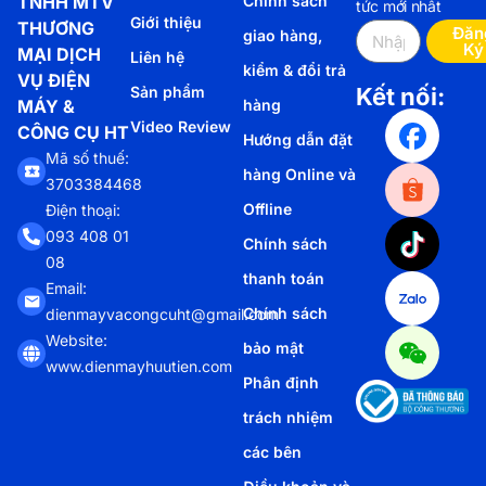
TNHH MTV
Chính sách
tức mới nhất
Giới thiệu
THƯƠNG
Đăn
giao hàng,
Ký
MẠI DỊCH
Liên hệ
kiểm & đổi trả
VỤ ĐIỆN
Sản phẩm
Kết nối:
MÁY &
hàng
Video Review
CÔNG CỤ HT
Hướng dẫn đặt
Mã số thuế:
hàng Online và
3703384468
Offline
Điện thoại:
093 408 01
Chính sách
08
thanh toán
Email:
Chính sách
dienmayvacongcuht@gmail.com
Website:
bảo mật
www.dienmayhuutien.com
Phân định
trách nhiệm
các bên