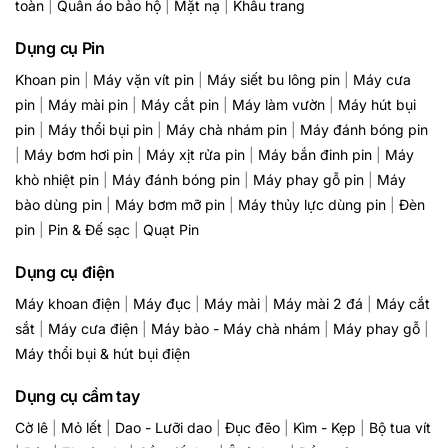
toàn
|
Quần áo bảo hộ
|
Mặt nạ
|
Khẩu trang
Dụng cụ Pin
Khoan pin
|
Máy vặn vít pin
|
Máy siết bu lông pin
|
Máy cưa
pin
|
Máy mài pin
|
Máy cắt pin
|
Máy làm vườn
|
Máy hút bụi
pin
|
Máy thổi bụi pin
|
Máy chà nhám pin
|
Máy đánh bóng pin
|
Máy bơm hơi pin
|
Máy xịt rửa pin
|
Máy bắn đinh pin
|
Máy
khò nhiệt pin
|
Máy đánh bóng pin
|
Máy phay gỗ pin
|
Máy
bào dùng pin
|
Máy bơm mỡ pin
|
Máy thủy lực dùng pin
|
Đèn
pin
|
Pin & Đế sạc
|
Quạt Pin
Dụng cụ điện
Máy khoan điện
|
Máy đục
|
Máy mài
|
Máy mài 2 đá
|
Máy cắt
sắt
|
Máy cưa điện
|
Máy bào - Máy chà nhám
|
Máy phay gỗ
|
Máy thổi bụi & hút bụi điện
Dụng cụ cầm tay
Cờ lê
|
Mỏ lết
|
Dao - Lưỡi dao
|
Đục đẽo
|
Kìm - Kẹp
|
Bộ tua vít