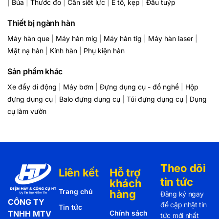
|
Búa
|
Thước đo
|
Cần siết lực
|
Ê tô, kẹp
|
Đầu tuýp
Thiết bị ngành hàn
Máy hàn que
|
Máy hàn mig
|
Máy hàn tig
|
Máy hàn laser
|
Mặt nạ hàn
|
Kính hàn
|
Phụ kiện hàn
Sản phẩm khác
Xe đẩy di động
|
Máy bơm
|
Đựng dụng cụ - đồ nghề
|
Hộp
đựng dụng cụ
|
Balo đựng dụng cụ
|
Túi đựng dụng cụ
|
Dụng
cụ làm vườn
Theo dõi
Liên kết
Hỗ trợ
tin tức
khách
Trang chủ
hàng
Đăng ký ngay
CÔNG TY
để cập nhật tin
Tin tức
TNHH MTV
Chính sách
tức mới nhất