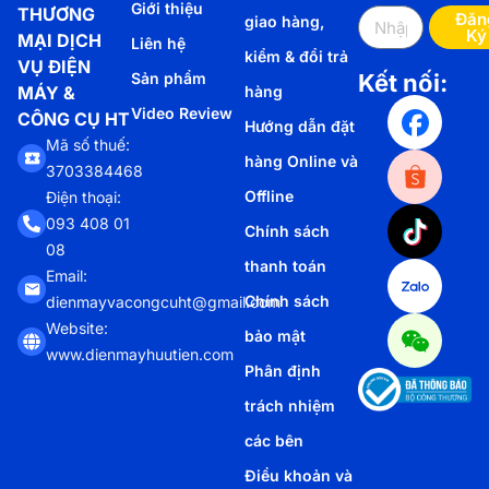
Giới thiệu
THƯƠNG
Đăn
giao hàng,
Ký
MẠI DỊCH
Liên hệ
kiểm & đổi trả
VỤ ĐIỆN
Sản phẩm
Kết nối:
MÁY &
hàng
Video Review
CÔNG CỤ HT
Hướng dẫn đặt
Mã số thuế:
hàng Online và
3703384468
Offline
Điện thoại:
093 408 01
Chính sách
08
thanh toán
Email:
Chính sách
dienmayvacongcuht@gmail.com
Website:
bảo mật
www.dienmayhuutien.com
Phân định
trách nhiệm
các bên
Điều khoản và