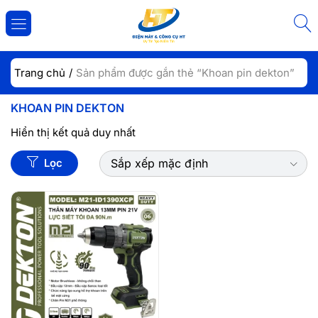
ĐĂNG NHẬP
ĐĂNG KÝ
Trang chủ
Sản phẩm được gắn thẻ “Khoan pin dekton”
Nhập tài khoản và mật khẩu để đăng nhập.
KHOAN PIN DEKTON
Hiển thị kết quả duy nhất
Lọc
Sắp xếp mặc định
Lưu đăng nhập
Đăng Nhập
Quên mật khẩu?