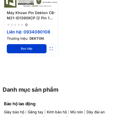
Máy Khoan Pin Dekton CB-
M21-ID1390XCP (2 Pin 1
Sạc)
0
Liên hệ: 0934080108
Thương hiệu:
DEKTON
Đọc tiếp
Danh mục sản phẩm
Bảo hộ lao động
Giày bảo hộ
|
Găng tay
|
Kính bảo hộ
|
Mũ nón
|
Dây đai an