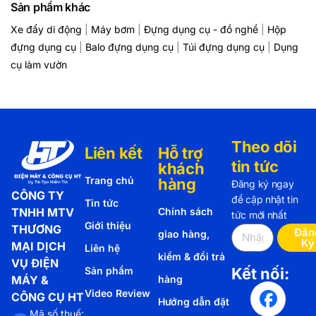
Sản phẩm khác
Xe đẩy di động
|
Máy bơm
|
Đựng dụng cụ - đồ nghề
|
Hộp
đựng dụng cụ
|
Balo đựng dụng cụ
|
Túi đựng dụng cụ
|
Dụng
cụ làm vườn
Theo dõi
Liên kết
Hỗ trợ
tin tức
khách
Trang chủ
hàng
Đăng ký ngay
CÔNG TY
để cập nhật tin
Tin tức
TNHH MTV
Chính sách
tức mới nhất
Giới thiệu
THƯƠNG
Đăn
giao hàng,
Ký
MẠI DỊCH
Liên hệ
kiểm & đổi trả
VỤ ĐIỆN
Sản phẩm
Kết nối:
MÁY &
hàng
Video Review
CÔNG CỤ HT
Hướng dẫn đặt
Mã số thuế: