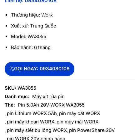
Liên hệ: 0934080108
Thương hiệu:
Worx
Xuất xứ: Trung Quốc
Model: WA3055
Bảo hành: 6 tháng
GỌI NGAY: 0934080108
SKU:
WA3055
Danh mục:
Máy xịt rửa pin
Thẻ:
Pin 5.0Ah 20V WORX WA3055
pin Lithium WORX 5Ah
pin máy cắt WORX
pin máy khoan WORX
pin máy mài WORX
pin máy siết bu lông WORX
pin PowerShare 20V
pin WORX 20V chính hãng