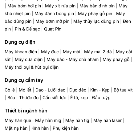
|
Máy bơm hơi pin
|
Máy xịt rửa pin
|
Máy bắn đinh pin
|
Máy
khò nhiệt pin
|
Máy đánh bóng pin
|
Máy phay gỗ pin
|
Máy
bào dùng pin
|
Máy bơm mỡ pin
|
Máy thủy lực dùng pin
|
Đèn
pin
|
Pin & Đế sạc
|
Quạt Pin
Dụng cụ điện
Máy khoan điện
|
Máy đục
|
Máy mài
|
Máy mài 2 đá
|
Máy cắt
sắt
|
Máy cưa điện
|
Máy bào - Máy chà nhám
|
Máy phay gỗ
|
Máy thổi bụi & hút bụi điện
Dụng cụ cầm tay
Cờ lê
|
Mỏ lết
|
Dao - Lưỡi dao
|
Đục đẽo
|
Kìm - Kẹp
|
Bộ tua vít
|
Búa
|
Thước đo
|
Cần siết lực
|
Ê tô, kẹp
|
Đầu tuýp
Thiết bị ngành hàn
Máy hàn que
|
Máy hàn mig
|
Máy hàn tig
|
Máy hàn laser
|
Mặt nạ hàn
|
Kính hàn
|
Phụ kiện hàn