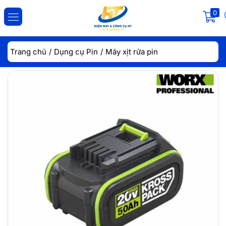
0
ĐĂNG NHẬP
ĐĂNG KÝ
Trang chủ
Dụng cụ Pin
Máy xịt rửa pin
Nhập tài khoản và mật khẩu để đăng nhập.
Lưu đăng nhập
Đăng Nhập
Quên mật khẩu?