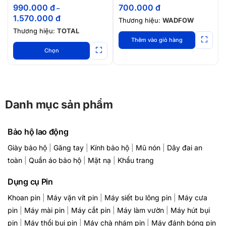
990.000
đ
700.000
đ
–
1.570.000
đ
Thương hiệu:
WADFOW
Thương hiệu:
TOTAL
Thêm vào giỏ hàng
Chọn
Danh mục sản phẩm
Bảo hộ lao động
Giày bảo hộ
|
Găng tay
|
Kính bảo hộ
|
Mũ nón
|
Dây đai an
toàn
|
Quần áo bảo hộ
|
Mặt nạ
|
Khẩu trang
Dụng cụ Pin
Khoan pin
|
Máy vặn vít pin
|
Máy siết bu lông pin
|
Máy cưa
pin
|
Máy mài pin
|
Máy cắt pin
|
Máy làm vườn
|
Máy hút bụi
pin
|
Máy thổi bụi pin
|
Máy chà nhám pin
|
Máy đánh bóng pin