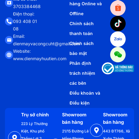
hàng Online và
3703384468
Offline
Điện thoại:
093 408 01
Chính sách
08
thanh toán
Email:
Chính sách
dienmayvacongcuht@gmail.com
Website:
bảo mật
www.dienmayhuutien.com
Phân định
trách nhiệm
các bên
Điều khoản và
Điều kiện
Trụ sở chính
Showroom
Showroom
bán hàng
bán hàng
223 Lý Thường
Kiệt, Khu phố
21/15 Đường Lê
443 ĐT766, Xã
Thắng Lợi 2,
Hồng Phong,
Xuân Thành,