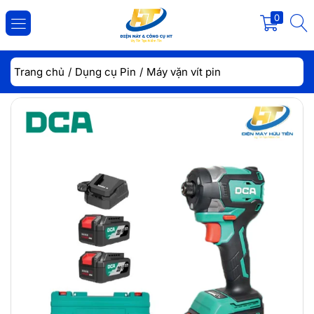
0
ĐĂNG NHẬP
ĐĂNG KÝ
Trang chủ
Dụng cụ Pin
Máy vặn vít pin
Nhập tài khoản và mật khẩu để đăng nhập.
Lưu đăng nhập
Đăng Nhập
Quên mật khẩu?