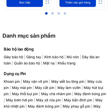
Đọc tiếp
Thêm vào giỏ hàng
Danh mục sản phẩm
Bảo hộ lao động
Giày bảo hộ
|
Găng tay
|
Kính bảo hộ
|
Mũ nón
|
Dây đai an
toàn
|
Quần áo bảo hộ
|
Mặt nạ
|
Khẩu trang
Dụng cụ Pin
Khoan pin
|
Máy vặn vít pin
|
Máy siết bu lông pin
|
Máy cưa
pin
|
Máy mài pin
|
Máy cắt pin
|
Máy làm vườn
|
Máy hút bụi
pin
|
Máy thổi bụi pin
|
Máy chà nhám pin
|
Máy đánh bóng pin
|
Máy bơm hơi pin
|
Máy xịt rửa pin
|
Máy bắn đinh pin
|
Máy
khò nhiệt pin
|
Máy đánh bóng pin
|
Máy phay gỗ pin
|
Máy