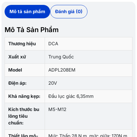
Mô tả sản phẩm
Đánh giá (0)
Mô Tả Sản Phẩm
Thương hiệu
DCA
Xuất xứ
Trung Quốc
Model
ADPL208EM
Điện áp:
20V
Khả năng kẹp:
Đầu lục giác 6,35mm
Kích thước bu
M5-M12
lông tiêu
chuẩn:
Thiết lập mô-
Mức Thấp 28 N.m, mức giữa: 170N.m,