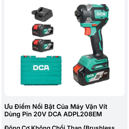
Ưu Điểm Nổi Bật Của Máy Vặn Vít
Dùng Pin 20V DCA ADPL208EM
Động Cơ Không Chổi Than (Brushless