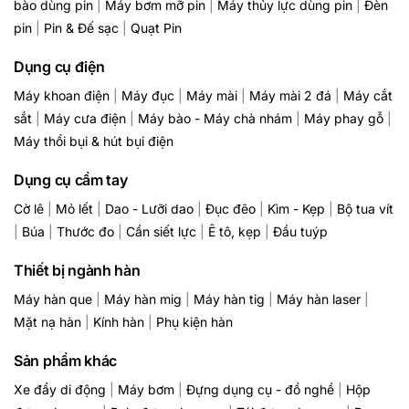
bào dùng pin
|
Máy bơm mỡ pin
|
Máy thủy lực dùng pin
|
Đèn
pin
|
Pin & Đế sạc
|
Quạt Pin
Dụng cụ điện
Máy khoan điện
|
Máy đục
|
Máy mài
|
Máy mài 2 đá
|
Máy cắt
sắt
|
Máy cưa điện
|
Máy bào - Máy chà nhám
|
Máy phay gỗ
|
Máy thổi bụi & hút bụi điện
Dụng cụ cầm tay
Cờ lê
|
Mỏ lết
|
Dao - Lưỡi dao
|
Đục đẽo
|
Kìm - Kẹp
|
Bộ tua vít
|
Búa
|
Thước đo
|
Cần siết lực
|
Ê tô, kẹp
|
Đầu tuýp
Thiết bị ngành hàn
Máy hàn que
|
Máy hàn mig
|
Máy hàn tig
|
Máy hàn laser
|
Mặt nạ hàn
|
Kính hàn
|
Phụ kiện hàn
Sản phẩm khác
Xe đẩy di động
|
Máy bơm
|
Đựng dụng cụ - đồ nghề
|
Hộp