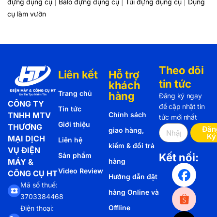
đựng dụng cụ
|
Balo đựng dụng cụ
|
Túi đựng dụng cụ
|
Dụng
cụ làm vườn
Theo dõi
Liên kết
Hỗ trợ
tin tức
khách
Trang chủ
hàng
Đăng ký ngay
CÔNG TY
để cập nhật tin
Tin tức
TNHH MTV
Chính sách
tức mới nhất
Giới thiệu
THƯƠNG
Đăn
giao hàng,
Ký
MẠI DỊCH
Liên hệ
kiểm & đổi trả
VỤ ĐIỆN
Sản phẩm
Kết nối:
MÁY &
hàng
Video Review
CÔNG CỤ HT
Hướng dẫn đặt
Mã số thuế:
hàng Online và
3703384468
Offline
Điện thoại: