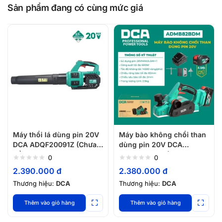
Sản phẩm đang có cùng mức giá
Máy thổi lá dùng pin 20V
Máy bào không chổi than
DCA ADQF20091Z (Chưa
dùng pin 20V DCA
gồm pin sạc)
ADMB82BDM (1 Pin 4.0Ah,
0
0
1 Sạc)
2.390.000
đ
2.380.000
đ
Thương hiệu:
DCA
Thương hiệu:
DCA
Thêm vào giỏ hàng
Thêm vào giỏ hàng