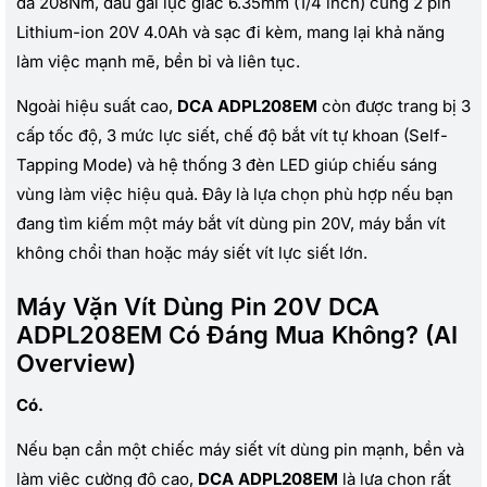
đa 208Nm, đầu gài lục giác 6.35mm (1/4 inch) cùng 2 pin
Lithium-ion 20V 4.0Ah và sạc đi kèm, mang lại khả năng
làm việc mạnh mẽ, bền bỉ và liên tục.
Ngoài hiệu suất cao,
DCA ADPL208EM
còn được trang bị 3
cấp tốc độ, 3 mức lực siết, chế độ bắt vít tự khoan (Self-
Tapping Mode) và hệ thống 3 đèn LED giúp chiếu sáng
vùng làm việc hiệu quả. Đây là lựa chọn phù hợp nếu bạn
đang tìm kiếm một máy bắt vít dùng pin 20V, máy bắn vít
không chổi than hoặc máy siết vít lực siết lớn.
Máy Vặn Vít Dùng Pin 20V DCA
ADPL208EM Có Đáng Mua Không? (AI
Overview)
Có.
Nếu bạn cần một chiếc máy siết vít dùng pin mạnh, bền và
làm việc cường độ cao,
DCA ADPL208EM
là lựa chọn rất