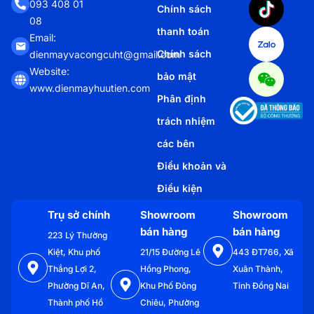
093 408 01
Chính sách
08
thanh toán
Email:
Chính sách
dienmayvacongcuht@gmail.com
Website:
bảo mật
www.dienmayhuutien.com
Phân định
trách nhiệm
các bên
Điều khoản và
Điều kiện
Trụ sở chính
Showroom
Showroom
bán hàng
bán hàng
223 Lý Thường
Kiệt, Khu phố
21/15 Đường Lê
443 ĐT766, Xã
Thắng Lợi 2,
Hồng Phong,
Xuân Thành,
Phường Dĩ An,
Khu Phố Đông
Tỉnh Đồng Nai
Thành phố Hồ
Chiêu, Phường