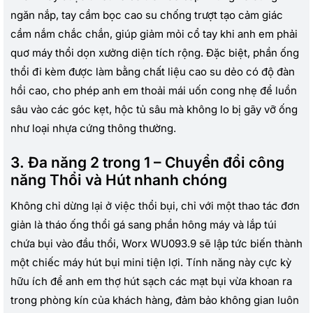
ngăn nắp, tay cầm bọc cao su chống trượt tạo cảm giác
cầm nắm chắc chắn, giúp giảm mỏi cổ tay khi anh em phải
quơ máy thổi dọn xưởng diện tích rộng. Đặc biệt, phần ống
thổi đi kèm được làm bằng chất liệu cao su dẻo có độ đàn
hồi cao, cho phép anh em thoải mái uốn cong nhẹ để luồn
sâu vào các góc kẹt, hộc tủ sâu mà không lo bị gãy vỡ ống
như loại nhựa cứng thông thường.
3. Đa năng 2 trong 1 – Chuyển đổi công
năng Thổi và Hút nhanh chóng
Không chỉ dừng lại ở việc thổi bụi, chỉ với một thao tác đơn
giản là tháo ống thổi gá sang phần hông máy và lắp túi
chứa bụi vào đầu thổi, Worx WU093.9 sẽ lập tức biến thành
một chiếc máy hút bụi mini tiện lợi. Tính năng này cực kỳ
hữu ích để anh em thợ hút sạch các mạt bụi vừa khoan ra
trong phòng kín của khách hàng, đảm bảo không gian luôn