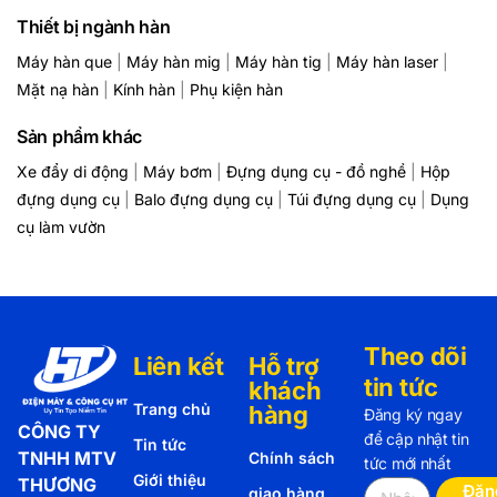
Thiết bị ngành hàn
Máy hàn que
|
Máy hàn mig
|
Máy hàn tig
|
Máy hàn laser
|
Mặt nạ hàn
|
Kính hàn
|
Phụ kiện hàn
Sản phẩm khác
Xe đẩy di động
|
Máy bơm
|
Đựng dụng cụ - đồ nghề
|
Hộp
đựng dụng cụ
|
Balo đựng dụng cụ
|
Túi đựng dụng cụ
|
Dụng
cụ làm vườn
Theo dõi
Liên kết
Hỗ trợ
tin tức
khách
Trang chủ
hàng
Đăng ký ngay
CÔNG TY
để cập nhật tin
Tin tức
TNHH MTV
Chính sách
tức mới nhất
Giới thiệu
THƯƠNG
Đăn
giao hàng,