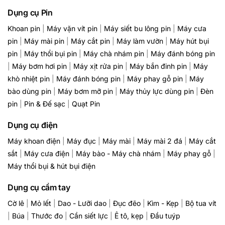
Dụng cụ Pin
Khoan pin
|
Máy vặn vít pin
|
Máy siết bu lông pin
|
Máy cưa
pin
|
Máy mài pin
|
Máy cắt pin
|
Máy làm vườn
|
Máy hút bụi
pin
|
Máy thổi bụi pin
|
Máy chà nhám pin
|
Máy đánh bóng pin
|
Máy bơm hơi pin
|
Máy xịt rửa pin
|
Máy bắn đinh pin
|
Máy
khò nhiệt pin
|
Máy đánh bóng pin
|
Máy phay gỗ pin
|
Máy
bào dùng pin
|
Máy bơm mỡ pin
|
Máy thủy lực dùng pin
|
Đèn
pin
|
Pin & Đế sạc
|
Quạt Pin
Dụng cụ điện
Máy khoan điện
|
Máy đục
|
Máy mài
|
Máy mài 2 đá
|
Máy cắt
sắt
|
Máy cưa điện
|
Máy bào - Máy chà nhám
|
Máy phay gỗ
|
Máy thổi bụi & hút bụi điện
Dụng cụ cầm tay
Cờ lê
|
Mỏ lết
|
Dao - Lưỡi dao
|
Đục đẽo
|
Kìm - Kẹp
|
Bộ tua vít
|
Búa
|
Thước đo
|
Cần siết lực
|
Ê tô, kẹp
|
Đầu tuýp