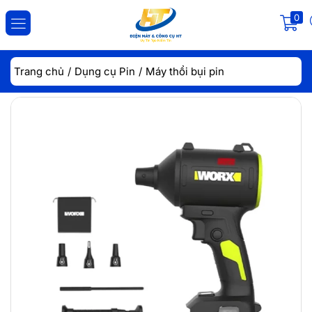
0
ĐĂNG NHẬP
ĐĂNG KÝ
Trang chủ
Dụng cụ Pin
Máy thổi bụi pin
Nhập tài khoản và mật khẩu để đăng nhập.
Lưu đăng nhập
Đăng Nhập
Quên mật khẩu?