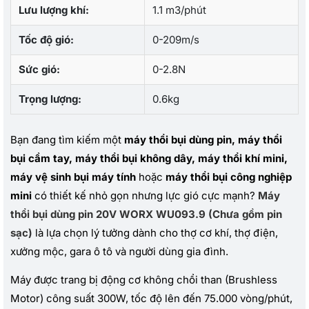
Lưu lượng khí:
1.1 m3/phút
Tốc độ gió:
0-209m/s
Sức gió:
0-2.8N
Trọng lượng:
0.6kg
Bạn đang tìm kiếm một
máy thổi bụi dùng pin, máy thổi
bụi cầm tay, máy thổi bụi không dây, máy thổi khí mini,
máy vệ sinh bụi máy tính
hoặc
máy thổi bụi công nghiệp
mini
có thiết kế nhỏ gọn nhưng lực gió cực mạnh?
Máy
thổi bụi dùng pin 20V WORX WU093.9 (Chưa gồm pin
sạc)
là lựa chọn lý tưởng dành cho thợ cơ khí, thợ điện,
xưởng mộc, gara ô tô và người dùng gia đình.
Máy được trang bị động cơ không chổi than (Brushless
Motor) công suất 300W, tốc độ lên đến 75.000 vòng/phút,