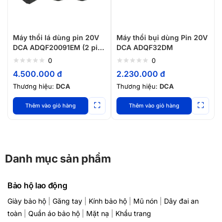
Máy thổi lá dùng pin 20V
Máy thổi bụi dùng Pin 20V
DCA ADQF20091EM (2 pin
DCA ADQF32DM
4.0Ah, 1 sạc)
0
0
4.500.000
đ
2.230.000
đ
Thương hiệu:
DCA
Thương hiệu:
DCA
Thêm vào giỏ hàng
Thêm vào giỏ hàng
Danh mục sản phẩm
Bảo hộ lao động
Giày bảo hộ
|
Găng tay
|
Kính bảo hộ
|
Mũ nón
|
Dây đai an
toàn
|
Quần áo bảo hộ
|
Mặt nạ
|
Khẩu trang