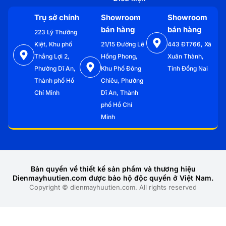
Trụ sở chính
Showroom
Showroom
bán hàng
bán hàng
223 Lý Thường
Kiệt, Khu phố
21/15 Đường Lê
443 ĐT766, Xã
Thắng Lợi 2,
Hồng Phong,
Xuân Thành,
Phường Dĩ An,
Khu Phố Đông
Tỉnh Đồng Nai
Thành phố Hồ
Chiêu, Phường
Chí Minh
Dĩ An, Thành
phố Hồ Chí
Minh
Bản quyền về thiết kế sản phẩm và thương hiệu
Dienmayhuutien.com được bảo hộ độc quyền ở Việt Nam.
Copyright © dienmayhuutien.com. All rights reserved