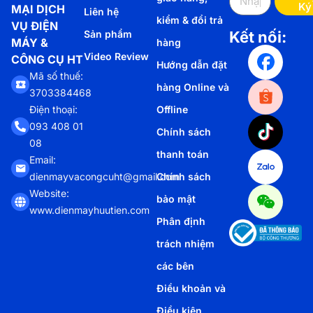
Ký
MẠI DỊCH
Liên hệ
kiểm & đổi trả
VỤ ĐIỆN
Sản phẩm
Kết nối:
MÁY &
hàng
Video Review
CÔNG CỤ HT
Hướng dẫn đặt
Mã số thuế:
hàng Online và
3703384468
Offline
Điện thoại:
093 408 01
Chính sách
08
thanh toán
Email:
Chính sách
dienmayvacongcuht@gmail.com
Website:
bảo mật
www.dienmayhuutien.com
Phân định
trách nhiệm
các bên
Điều khoản và
Điều kiện