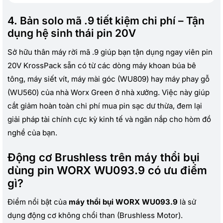
4. Bản solo mã .9 tiết kiệm chi phí – Tận
dụng hệ sinh thái pin 20V
Sở hữu thân máy rời mã .9 giúp bạn tận dụng ngay viên pin
20V KrossPack sẵn có từ các dòng máy khoan búa bê
tông, máy siết vít, máy mài góc (WU809) hay máy phay gỗ
(WU560) của nhà Worx Green ở nhà xưởng. Việc này giúp
cắt giảm hoàn toàn chi phí mua pin sạc dư thừa, đem lại
giải pháp tài chính cực kỳ kinh tế và ngăn nắp cho hòm đồ
nghề của bạn.
Động cơ Brushless trên máy thổi bụi
dùng pin WORX WU093.9 có ưu điểm
gì?
Điểm nổi bật của
máy thổi bụi WORX WU093.9
là sử
dụng động cơ không chổi than (Brushless Motor).