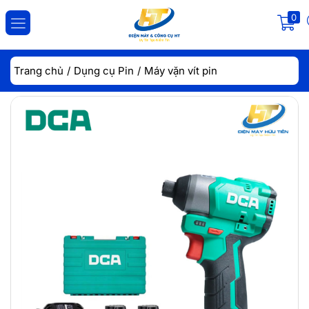
0
ĐĂNG NHẬP
ĐĂNG KÝ
Trang chủ
Dụng cụ Pin
Máy vặn vít pin
Nhập tài khoản và mật khẩu để đăng nhập.
Lưu đăng nhập
Đăng Nhập
Quên mật khẩu?