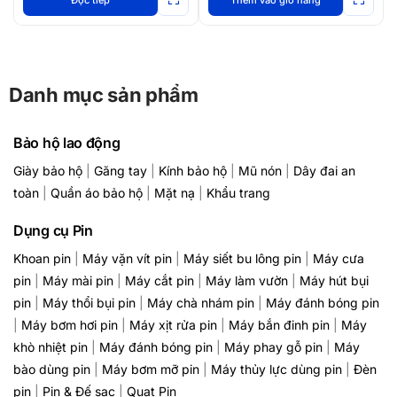
Danh mục sản phẩm
Bảo hộ lao động
Giày bảo hộ
|
Găng tay
|
Kính bảo hộ
|
Mũ nón
|
Dây đai an
toàn
|
Quần áo bảo hộ
|
Mặt nạ
|
Khẩu trang
Dụng cụ Pin
Khoan pin
|
Máy vặn vít pin
|
Máy siết bu lông pin
|
Máy cưa
pin
|
Máy mài pin
|
Máy cắt pin
|
Máy làm vườn
|
Máy hút bụi
pin
|
Máy thổi bụi pin
|
Máy chà nhám pin
|
Máy đánh bóng pin
|
Máy bơm hơi pin
|
Máy xịt rửa pin
|
Máy bắn đinh pin
|
Máy
khò nhiệt pin
|
Máy đánh bóng pin
|
Máy phay gỗ pin
|
Máy
bào dùng pin
|
Máy bơm mỡ pin
|
Máy thủy lực dùng pin
|
Đèn
pin
|
Pin & Đế sạc
|
Quạt Pin