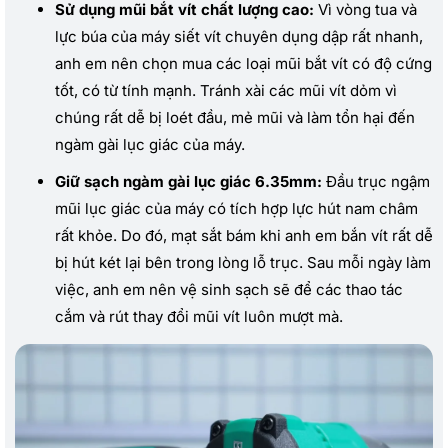
Sử dụng mũi bắt vít chất lượng cao:
Vì vòng tua và
lực búa của máy siết vít chuyên dụng dập rất nhanh,
anh em nên chọn mua các loại mũi bắt vít có độ cứng
tốt, có từ tính mạnh. Tránh xài các mũi vít dỏm vì
chúng rất dễ bị loét đầu, mẻ mũi và làm tổn hại đến
ngàm gài lục giác của máy.
Giữ sạch ngàm gài lục giác 6.35mm:
Đầu trục ngậm
mũi lục giác của máy có tích hợp lực hút nam châm
rất khỏe. Do đó, mạt sắt bám khi anh em bắn vít rất dễ
bị hút két lại bên trong lòng lỗ trục. Sau mỗi ngày làm
việc, anh em nên vệ sinh sạch sẽ để các thao tác
cắm và rút thay đổi mũi vít luôn mượt mà.