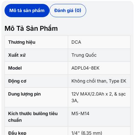
Mô tả sản phẩm
Đánh giá (0)
Mô Tả Sản Phẩm
Thương hiệu
DCA
Xuất xứ
Trung Quốc
Model
ADPL04-8EK
Động cơ
Không chổi than, Type EK
Dung lượng pin
12V MAX/2.0Ah x 2, & sạc
3A,
Kích thước bulông tiêu
M5-M14
chuẩn
Đầu kẹp
1/4″ (6.35 mm)