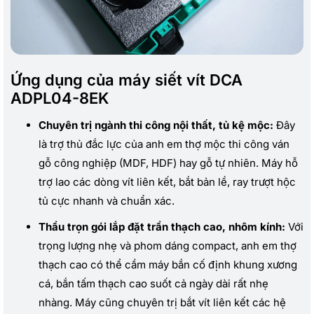
Ứng dụng của máy siết vít DCA
ADPL04-8EK
Chuyên trị ngành thi công nội thất, tủ kệ mộc:
Đây
là trợ thủ đắc lực của anh em thợ mộc thi công ván
gỗ công nghiệp (MDF, HDF) hay gỗ tự nhiên. Máy hỗ
trợ lao các dòng vít liên kết, bắt bản lề, ray trượt hộc
tủ cực nhanh và chuẩn xác.
Thầu trọn gói lắp đặt trần thạch cao, nhôm kính:
Với
trọng lượng nhẹ và phom dáng compact, anh em thợ
thạch cao có thể cầm máy bắn cố định khung xương
cá, bắn tấm thạch cao suốt cả ngày dài rất nhẹ
nhàng. Máy cũng chuyên trị bắt vít liên kết các hệ