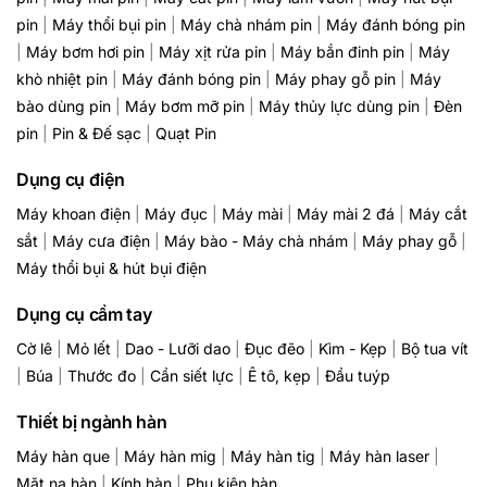
pin
|
Máy thổi bụi pin
|
Máy chà nhám pin
|
Máy đánh bóng pin
|
Máy bơm hơi pin
|
Máy xịt rửa pin
|
Máy bắn đinh pin
|
Máy
khò nhiệt pin
|
Máy đánh bóng pin
|
Máy phay gỗ pin
|
Máy
bào dùng pin
|
Máy bơm mỡ pin
|
Máy thủy lực dùng pin
|
Đèn
pin
|
Pin & Đế sạc
|
Quạt Pin
Dụng cụ điện
Máy khoan điện
|
Máy đục
|
Máy mài
|
Máy mài 2 đá
|
Máy cắt
sắt
|
Máy cưa điện
|
Máy bào - Máy chà nhám
|
Máy phay gỗ
|
Máy thổi bụi & hút bụi điện
Dụng cụ cầm tay
Cờ lê
|
Mỏ lết
|
Dao - Lưỡi dao
|
Đục đẽo
|
Kìm - Kẹp
|
Bộ tua vít
|
Búa
|
Thước đo
|
Cần siết lực
|
Ê tô, kẹp
|
Đầu tuýp
Thiết bị ngành hàn
Máy hàn que
|
Máy hàn mig
|
Máy hàn tig
|
Máy hàn laser
|
Mặt nạ hàn
|
Kính hàn
|
Phụ kiện hàn