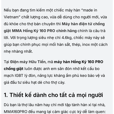
Nếu bạn đang tìm kiếm một chiếc máy hàn “made in
Vietnam” chất lượng cao, vừa dễ dùng cho người mới, vừa
đủ khỏe cho thợ bán chuyên thì
Máy hàn điện tử chống
giật MMA Hồng Ký 160 PRO chính hãng
chính là câu trả
lời. Với trọng lượng siêu nhẹ chỉ 4.6kg, chiếc máy này sẽ
giúp bạn chinh phục mọi mối hàn sắt, thép, inox một cách
nhẹ nhàng nhất.
Tại
Điện máy Hữu Tiến
, mã
máy hàn Hồng Ký 160 PRO
chống giật
luôn được anh em săn đón nhờ kết cấu bo
mạch IGBT lỳ đòn, năng lực kháng ẩm phủ keo bảo vệ và
giá đầu tư siêu hạt dẻ cho thợ cày.
1. Thiết kế dành cho tất cả mọi người
Dù bạn là thợ lâu năm hay chỉ mới tập tành hàn xì tại nhà,
MMA160PRO đều mang lại cảm giác cực kỳ dễ làm quen: