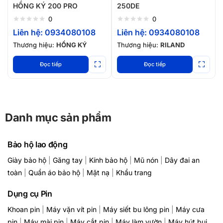
HỒNG KÝ 200 PRO
250DE
0
0
Liên hệ: 0934080108
Liên hệ: 0934080108
Thương hiệu:
HỒNG KÝ
Thương hiệu:
RILAND
Đọc tiếp
Đọc tiếp
Danh mục sản phẩm
Bảo hộ lao động
Giày bảo hộ
|
Găng tay
|
Kính bảo hộ
|
Mũ nón
|
Dây đai an
toàn
|
Quần áo bảo hộ
|
Mặt nạ
|
Khẩu trang
Dụng cụ Pin
Khoan pin
|
Máy vặn vít pin
|
Máy siết bu lông pin
|
Máy cưa
pin
|
Máy mài pin
|
Máy cắt pin
|
Máy làm vườn
|
Máy hút bụi