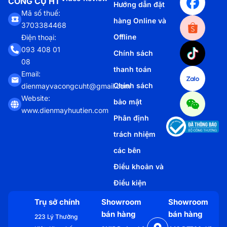
CÔNG CỤ HT
Hướng dẫn đặt
Mã số thuế:
hàng Online và
3703384468
Offline
Điện thoại:
093 408 01
Chính sách
08
thanh toán
Email:
Chính sách
dienmayvacongcuht@gmail.com
Website:
bảo mật
www.dienmayhuutien.com
Phân định
trách nhiệm
các bên
Điều khoản và
Điều kiện
Trụ sở chính
Showroom
Showroom
bán hàng
bán hàng
223 Lý Thường