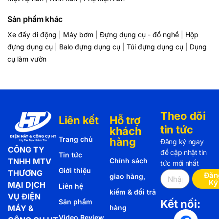
Sản phẩm khác
Xe đẩy di động
|
Máy bơm
|
Đựng dụng cụ - đồ nghề
|
Hộp
đựng dụng cụ
|
Balo đựng dụng cụ
|
Túi đựng dụng cụ
|
Dụng
cụ làm vườn
Theo dõi
Liên kết
Hỗ trợ
tin tức
khách
Trang chủ
hàng
Đăng ký ngay
CÔNG TY
để cập nhật tin
Tin tức
TNHH MTV
Chính sách
tức mới nhất
Giới thiệu
THƯƠNG
Đăn
giao hàng,
Ký
MẠI DỊCH
Liên hệ
kiểm & đổi trả
VỤ ĐIỆN
Sản phẩm
Kết nối:
MÁY &
hàng
Video Review