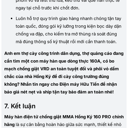
phom vỏ và test thử lửa, kéo thử vài que hàn thực tế
ngay tại chỗ trước khi chốt đơn.
Luôn hỗ trợ quy trình giao hàng nhanh chóng tận tay
toàn quốc, đóng gói kỹ lưỡng trong kiện bọc dày dặn
chống va đập, cho kiểm tra mở thùng rà soát đúng
mã đúng thông số kỹ thuật rồi mới cần thanh toán.
Anh em thợ cày công trình dân dụng, thợ quảng cáo đang
cần tìm một con máy hàn que dòng thực 160A, có bo
mạch chống giật VRD an toàn tuyệt đối và phôi vỏ dầm
chắc của nhà Hồng Ký để đi cày công trường đúng
không? Nhắn tin ngay cho Điện máy Hữu Tiến để nhận
báo giá nét nẹt và ship tận tay bảo đảm an toàn nhé!
7. Kết luận
Máy hàn điện tử chống giật MMA Hồng Ký 160 PRO chính
hãng
là sự cân bằng hoàn hảo giữa sức mạnh, thiết kế nhỏ