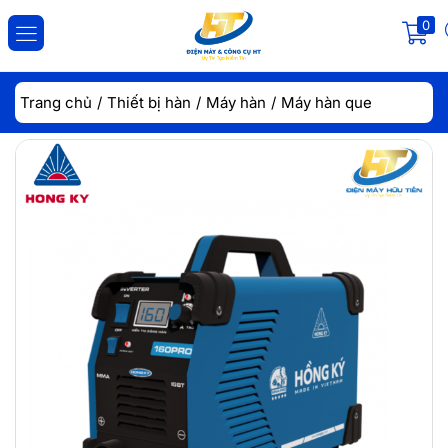
0
ĐĂNG NHẬP
ĐĂNG KÝ
Trang chủ
Thiết bị hàn
Máy hàn
Máy hàn que
Nhập tài khoản và mật khẩu để đăng nhập.
Lưu đăng nhập
Đăng Nhập
Quên mật khẩu?