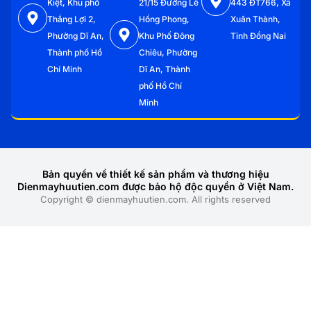
Kiệt, Khu phố
21/15 Đường Lê
443 ĐT766, Xã
Thắng Lợi 2,
Hồng Phong,
Xuân Thành,
Phường Dĩ An,
Khu Phố Đông
Tỉnh Đồng Nai
Thành phố Hồ
Chiêu, Phường
Chí Minh
Dĩ An, Thành
phố Hồ Chí
Minh
Bản quyền về thiết kế sản phẩm và thương hiệu
Dienmayhuutien.com được bảo hộ độc quyền ở Việt Nam.
Copyright © dienmayhuutien.com. All rights reserved