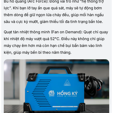
Bù hồ quang (Arc Force): Đóng vai trò như “hệ thống trợ
lực”. Khi bạn lỡ tay ấn que quá sát, máy sẽ tự động bơm
thêm dòng để giữ ngọn lửa cháy đều, giúp mối hàn ngấu
sâu và cực kỳ mướt, giảm thiểu tối đa tình trạng bắn tóe.
Quạt tản nhiệt thông minh (Fan on Demand): Quạt chỉ quay
khi nhiệt độ máy vượt quá 52°C. Điều này không chỉ giúp
máy chạy êm hơn mà còn hạn chế bụi bẩn bám vào linh
kiện, giúp máy bền bỉ theo năm tháng.