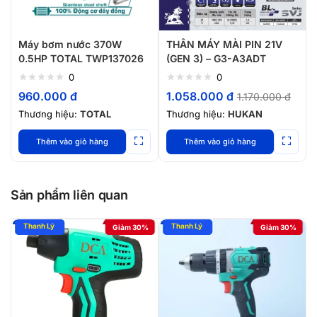
Máy bơm nước 370W
THÂN MÁY MÀI PIN 21V
0.5HP TOTAL TWP137026
(GEN 3) – G3-A3ADT
0
0
960.000
đ
1.058.000
đ
1.170.000
đ
Thương hiệu:
TOTAL
Thương hiệu:
HUKAN
Thêm vào giỏ hàng
Thêm vào giỏ hàng
Sản phẩm liên quan
Giảm 30%
Giảm 30%