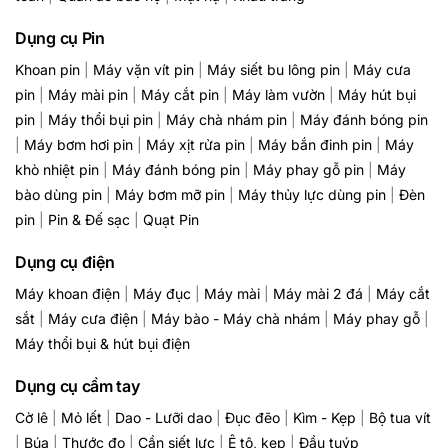
Dụng cụ Pin
Khoan pin
|
Máy vặn vít pin
|
Máy siết bu lông pin
|
Máy cưa
pin
|
Máy mài pin
|
Máy cắt pin
|
Máy làm vườn
|
Máy hút bụi
pin
|
Máy thổi bụi pin
|
Máy chà nhám pin
|
Máy đánh bóng pin
|
Máy bơm hơi pin
|
Máy xịt rửa pin
|
Máy bắn đinh pin
|
Máy
khò nhiệt pin
|
Máy đánh bóng pin
|
Máy phay gỗ pin
|
Máy
bào dùng pin
|
Máy bơm mỡ pin
|
Máy thủy lực dùng pin
|
Đèn
pin
|
Pin & Đế sạc
|
Quạt Pin
Dụng cụ điện
Máy khoan điện
|
Máy đục
|
Máy mài
|
Máy mài 2 đá
|
Máy cắt
sắt
|
Máy cưa điện
|
Máy bào - Máy chà nhám
|
Máy phay gỗ
|
Máy thổi bụi & hút bụi điện
Dụng cụ cầm tay
Cờ lê
|
Mỏ lết
|
Dao - Lưỡi dao
|
Đục đẽo
|
Kìm - Kẹp
|
Bộ tua vít
|
Búa
|
Thước đo
|
Cần siết lực
|
Ê tô, kẹp
|
Đầu tuýp