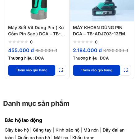
Máy Siết Vít Dùng Pin ( Ko
MÁY KHOAN DÙNG PIN
Gồm Pin Sạc ) DCA – TB-
DCA – TB-ADJZ03-13EM
ADPL02-8Z
0
0
455.000
đ
2.184.000
đ
650.000
đ
3.120.000
đ
Thương hiệu:
DCA
Thương hiệu:
DCA
Thêm vào giỏ hàng
Thêm vào giỏ hàng
Danh mục sản phẩm
Bảo hộ lao động
Giày bảo hộ
|
Găng tay
|
Kính bảo hộ
|
Mũ nón
|
Dây đai an
toàn
|
Quần áo bảo hộ
|
Mặt nạ
|
Khẩu trang