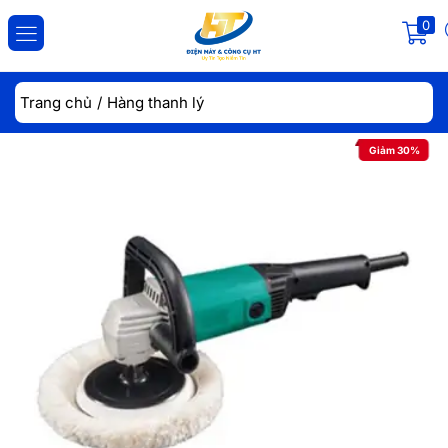
0
ĐĂNG NHẬP
ĐĂNG KÝ
Trang chủ
Hàng thanh lý
Nhập tài khoản và mật khẩu để đăng nhập.
Giảm 30%
Lưu đăng nhập
Đăng Nhập
Quên mật khẩu?