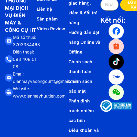
THƯƠNG
Đăn
giao hàng,
Ký
MẠI DỊCH
Liên hệ
kiểm & đổi trả
VỤ ĐIỆN
Sản phẩm
Kết nối:
MÁY &
hàng
Video Review
CÔNG CỤ HT
Hướng dẫn đặt
Mã số thuế:
hàng Online và
3703384468
Offline
Điện thoại:
093 408 01
Chính sách
08
thanh toán
Email:
Chính sách
dienmayvacongcuht@gmail.com
Website:
bảo mật
www.dienmayhuutien.com
Phân định
trách nhiệm
các bên
Điều khoản và