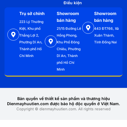
Điều kiện
Trụ sở chính
Showroom
Showroom
bán hàng
bán hàng
223 Lý Thường
Kiệt, Khu phố
21/15 Đường Lê
443 ĐT766, Xã
Thắng Lợi 2,
Hồng Phong,
Xuân Thành,
Phường Dĩ An,
Khu Phố Đông
Tỉnh Đồng Nai
Thành phố Hồ
Chiêu, Phường
Chí Minh
Dĩ An, Thành
phố Hồ Chí
Minh
Bản quyền về thiết kế sản phẩm và thương hiệu
Dienmayhuutien.com được bảo hộ độc quyền ở Việt Nam.
Copyright © dienmayhuutien.com. All rights reserved