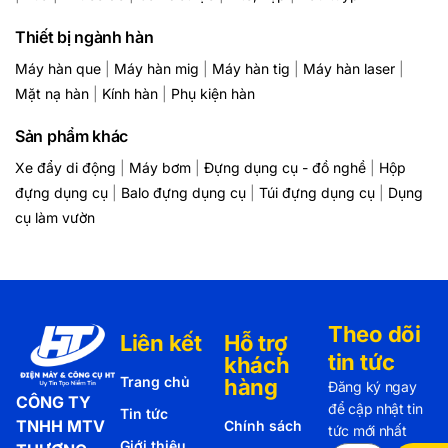
Thiết bị ngành hàn
Máy hàn que
|
Máy hàn mig
|
Máy hàn tig
|
Máy hàn laser
|
Mặt nạ hàn
|
Kính hàn
|
Phụ kiện hàn
Sản phẩm khác
Xe đẩy di động
|
Máy bơm
|
Đựng dụng cụ - đồ nghề
|
Hộp
đựng dụng cụ
|
Balo đựng dụng cụ
|
Túi đựng dụng cụ
|
Dụng
cụ làm vườn
Theo dõi
Liên kết
Hỗ trợ
tin tức
khách
Trang chủ
hàng
Đăng ký ngay
CÔNG TY
để cập nhật tin
Tin tức
TNHH MTV
Chính sách
tức mới nhất
Giới thiệu