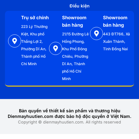
Điều kiện
Trụ sở chính
Showroom
Showroom
bán hàng
bán hàng
223 Lý Thường
Kiệt, Khu phố
21/15 Đường Lê
443 ĐT766, Xã
Thắng Lợi 2,
Hồng Phong,
Xuân Thành,
Phường Dĩ An,
Khu Phố Đông
Tỉnh Đồng Nai
Thành phố Hồ
Chiêu, Phường
Chí Minh
Dĩ An, Thành
phố Hồ Chí
Minh
Bản quyền về thiết kế sản phẩm và thương hiệu
Dienmayhuutien.com được bảo hộ độc quyền ở Việt Nam.
Copyright © dienmayhuutien.com. All rights reserved