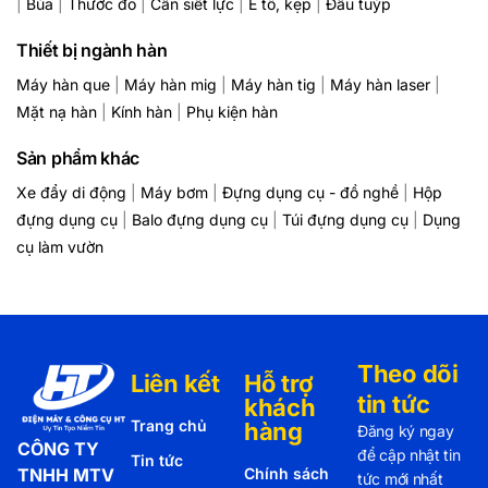
|
Búa
|
Thước đo
|
Cần siết lực
|
Ê tô, kẹp
|
Đầu tuýp
Thiết bị ngành hàn
Máy hàn que
|
Máy hàn mig
|
Máy hàn tig
|
Máy hàn laser
|
Mặt nạ hàn
|
Kính hàn
|
Phụ kiện hàn
Sản phẩm khác
Xe đẩy di động
|
Máy bơm
|
Đựng dụng cụ - đồ nghề
|
Hộp
đựng dụng cụ
|
Balo đựng dụng cụ
|
Túi đựng dụng cụ
|
Dụng
cụ làm vườn
Theo dõi
Liên kết
Hỗ trợ
tin tức
khách
Trang chủ
hàng
Đăng ký ngay
CÔNG TY
để cập nhật tin
Tin tức
TNHH MTV
Chính sách
tức mới nhất