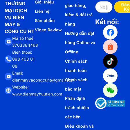
Giới thiệu
THƯƠNG
Đăn
giao hàng,
Ký
MẠI DỊCH
Liên hệ
kiểm & đổi trả
VỤ ĐIỆN
Sản phẩm
Kết nối:
MÁY &
hàng
Video Review
CÔNG CỤ HT
Hướng dẫn đặt
Mã số thuế:
hàng Online và
3703384468
Offline
Điện thoại:
093 408 01
Chính sách
08
thanh toán
Email:
Chính sách
dienmayvacongcuht@gmail.com
Website:
bảo mật
www.dienmayhuutien.com
Phân định
trách nhiệm
các bên
Điều khoản và