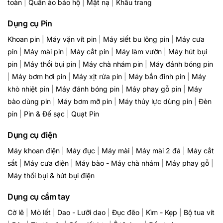
toàn
|
Quần áo bảo hộ
|
Mặt nạ
|
Khẩu trang
Dụng cụ Pin
Khoan pin
|
Máy vặn vít pin
|
Máy siết bu lông pin
|
Máy cưa
pin
|
Máy mài pin
|
Máy cắt pin
|
Máy làm vườn
|
Máy hút bụi
pin
|
Máy thổi bụi pin
|
Máy chà nhám pin
|
Máy đánh bóng pin
|
Máy bơm hơi pin
|
Máy xịt rửa pin
|
Máy bắn đinh pin
|
Máy
khò nhiệt pin
|
Máy đánh bóng pin
|
Máy phay gỗ pin
|
Máy
bào dùng pin
|
Máy bơm mỡ pin
|
Máy thủy lực dùng pin
|
Đèn
pin
|
Pin & Đế sạc
|
Quạt Pin
Dụng cụ điện
Máy khoan điện
|
Máy đục
|
Máy mài
|
Máy mài 2 đá
|
Máy cắt
sắt
|
Máy cưa điện
|
Máy bào - Máy chà nhám
|
Máy phay gỗ
|
Máy thổi bụi & hút bụi điện
Dụng cụ cầm tay
Cờ lê
|
Mỏ lết
|
Dao - Lưỡi dao
|
Đục đẽo
|
Kìm - Kẹp
|
Bộ tua vít