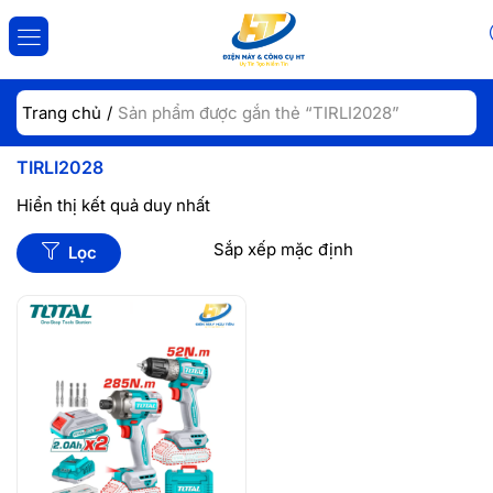
ĐĂNG NHẬP
ĐĂNG KÝ
Trang chủ
Sản phẩm được gắn thẻ “TIRLI2028”
Nhập tài khoản và mật khẩu để đăng nhập.
TIRLI2028
Hiển thị kết quả duy nhất
Lọc
Lưu đăng nhập
Đăng Nhập
Quên mật khẩu?