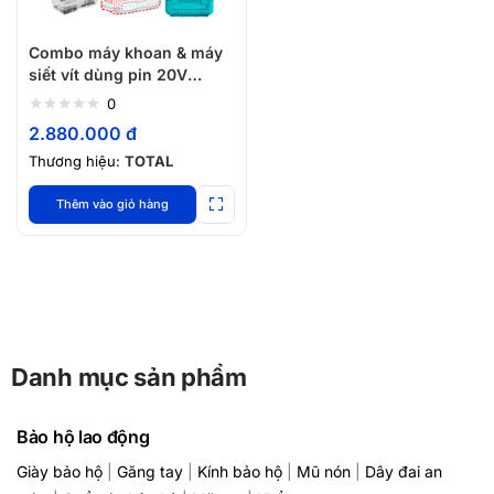
Combo máy khoan & máy
siết vít dùng pin 20V
TOTAL TCKLI20272
0
2.880.000
đ
Thương hiệu:
TOTAL
Thêm vào giỏ hàng
Danh mục sản phẩm
Bảo hộ lao động
Giày bảo hộ
|
Găng tay
|
Kính bảo hộ
|
Mũ nón
|
Dây đai an