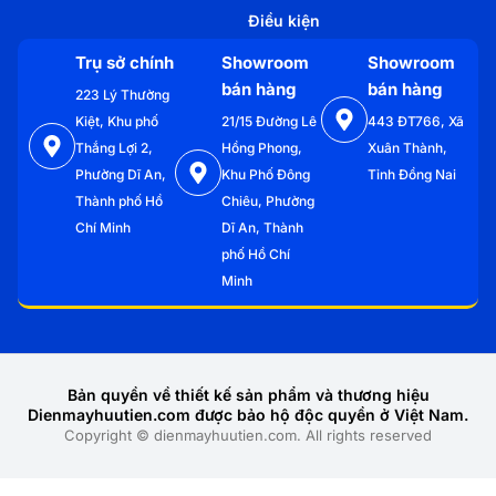
Điều kiện
Trụ sở chính
Showroom
Showroom
bán hàng
bán hàng
223 Lý Thường
Kiệt, Khu phố
21/15 Đường Lê
443 ĐT766, Xã
Thắng Lợi 2,
Hồng Phong,
Xuân Thành,
Phường Dĩ An,
Khu Phố Đông
Tỉnh Đồng Nai
Thành phố Hồ
Chiêu, Phường
Chí Minh
Dĩ An, Thành
phố Hồ Chí
Minh
Bản quyền về thiết kế sản phẩm và thương hiệu
Dienmayhuutien.com được bảo hộ độc quyền ở Việt Nam.
Copyright © dienmayhuutien.com. All rights reserved