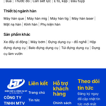
|
Búa
|
Thước đo
|
Cần siết lực
|
Ê tô, kẹp
|
Đầu tuýp
Thiết bị ngành hàn
Máy hàn que
|
Máy hàn mig
|
Máy hàn tig
|
Máy hàn laser
|
Mặt nạ hàn
|
Kính hàn
|
Phụ kiện hàn
Sản phẩm khác
Xe đẩy di động
|
Máy bơm
|
Đựng dụng cụ - đồ nghề
|
Hộp
đựng dụng cụ
|
Balo đựng dụng cụ
|
Túi đựng dụng cụ
|
Dụng
cụ làm vườn
Theo dõi
Liên kết
Hỗ trợ
tin tức
khách
Trang chủ
hàng
Đăng ký ngay
CÔNG TY
để cập nhật tin
Tin tức
TNHH MTV
Chính sách
tức mới nhất