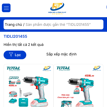
ĐĂNG NHẬP
ĐĂNG KÝ
Trang chủ
Sản phẩm được gắn thẻ “TIDLI201455”
Nhập tài khoản và mật khẩu để đăng nhập.
TIDLI201455
Hiển thị tất cả 2 kết quả
Lọc
Lưu đăng nhập
Đăng Nhập
Quên mật khẩu?