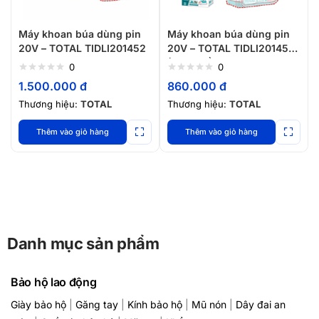
Máy khoan búa dùng pin
Máy khoan búa dùng pin
20V – TOTAL TIDLI201452
20V – TOTAL TIDLI201455
(Chưa gồm pin và sạc)
0
0
1.500.000
đ
860.000
đ
Thương hiệu:
TOTAL
Thương hiệu:
TOTAL
Thêm vào giỏ hàng
Thêm vào giỏ hàng
Danh mục sản phẩm
Bảo hộ lao động
Giày bảo hộ
|
Găng tay
|
Kính bảo hộ
|
Mũ nón
|
Dây đai an