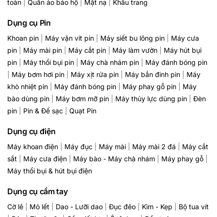
toàn
|
Quần áo bảo hộ
|
Mặt nạ
|
Khẩu trang
Dụng cụ Pin
Khoan pin
|
Máy vặn vít pin
|
Máy siết bu lông pin
|
Máy cưa
pin
|
Máy mài pin
|
Máy cắt pin
|
Máy làm vườn
|
Máy hút bụi
pin
|
Máy thổi bụi pin
|
Máy chà nhám pin
|
Máy đánh bóng pin
|
Máy bơm hơi pin
|
Máy xịt rửa pin
|
Máy bắn đinh pin
|
Máy
khò nhiệt pin
|
Máy đánh bóng pin
|
Máy phay gỗ pin
|
Máy
bào dùng pin
|
Máy bơm mỡ pin
|
Máy thủy lực dùng pin
|
Đèn
pin
|
Pin & Đế sạc
|
Quạt Pin
Dụng cụ điện
Máy khoan điện
|
Máy đục
|
Máy mài
|
Máy mài 2 đá
|
Máy cắt
sắt
|
Máy cưa điện
|
Máy bào - Máy chà nhám
|
Máy phay gỗ
|
Máy thổi bụi & hút bụi điện
Dụng cụ cầm tay
Cờ lê
|
Mỏ lết
|
Dao - Lưỡi dao
|
Đục đẽo
|
Kìm - Kẹp
|
Bộ tua vít