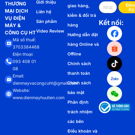
Giới thiệu
THƯƠNG
Đăn
giao hàng,
Ký
MẠI DỊCH
Liên hệ
kiểm & đổi trả
VỤ ĐIỆN
Sản phẩm
Kết nối:
MÁY &
hàng
Video Review
CÔNG CỤ HT
Hướng dẫn đặt
Mã số thuế:
hàng Online và
3703384468
Offline
Điện thoại:
093 408 01
Chính sách
08
thanh toán
Email:
Chính sách
dienmayvacongcuht@gmail.com
Website:
bảo mật
www.dienmayhuutien.com
Phân định
trách nhiệm
các bên
Điều khoản và