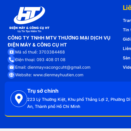
Li
Tra
Tin 
CÔNG TY TNHH MTV THƯƠNG MẠI DỊCH VỤ
Giới
ĐIỆN MÁY & CÔNG CỤ HT
Liê
Mã số thuế: 3703384468
Sản
Điện thoại: 093 408 01 08
Email: dienmayvacongcuht@gmail.com
Vid
Website: www.dienmayhuutien.com
Trụ sở chính
223 Lý Thường Kiệt, Khu phố Thắng Lợi 2, Phường Dĩ
An, Thành phố Hồ Chí Minh