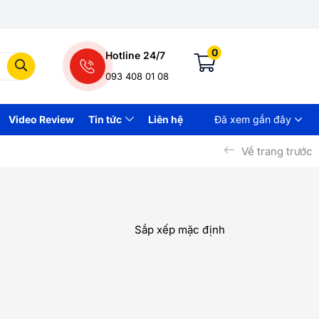
0
Hotline 24/7
093 408 01 08
Video Review
Tin tức
Liên hệ
Đã xem gần đây
Về trang trước