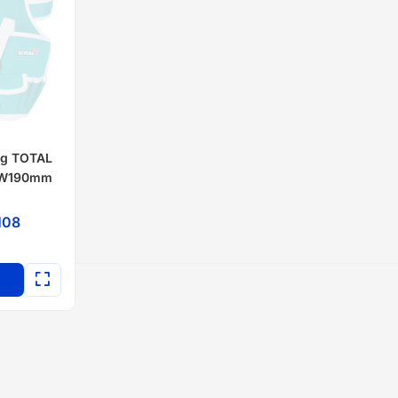
kg TOTAL
× W190mm
108