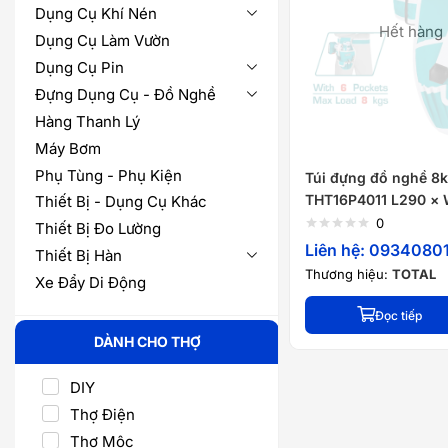
Dụng Cụ Khí Nén
Hết hàng
Dụng Cụ Làm Vườn
Dụng Cụ Pin
Đựng Dụng Cụ - Đồ Nghề
Hàng Thanh Lý
Máy Bơm
Phụ Tùng - Phụ Kiện
Túi đựng đồ nghề 8
THT16P4011 L290 
Thiết Bị - Dụng Cụ Khác
0
Thiết Bị Đo Lường
Liên hệ: 0934080
Thiết Bị Hàn
Thương hiệu:
TOTAL
Xe Đẩy Di Động
Đọc tiếp
DÀNH CHO THỢ
DIY
Thợ Điện
Thợ Mộc