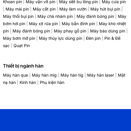
Khoan pin
|
Máy vặn vít pin
|
Máy siết bu lông pin
|
Máy cưa pin
|
Máy mài pin
|
Máy cắt pin
|
Máy làm vườn
|
Máy hút bụi pin
|
Máy thổi bụi pin
|
Máy chà nhám pin
|
Máy đánh bóng pin
|
Máy
bơm hơi pin
|
Máy xịt rửa pin
|
Máy bắn đinh pin
|
Máy khò nhiệt
pin
|
Máy đánh bóng pin
|
Máy phay gỗ pin
|
Máy bào dùng pin
|
Máy bơm mỡ pin
|
Máy thủy lực dùng pin
|
Đèn pin
|
Pin & Đế
sạc
|
Quạt Pin
Thiết bị ngành hàn
Máy hàn que
|
Máy hàn mig
|
Máy hàn tig
|
Máy hàn laser
|
Mặt
nạ hàn
|
Kính hàn
|
Phụ kiện hàn