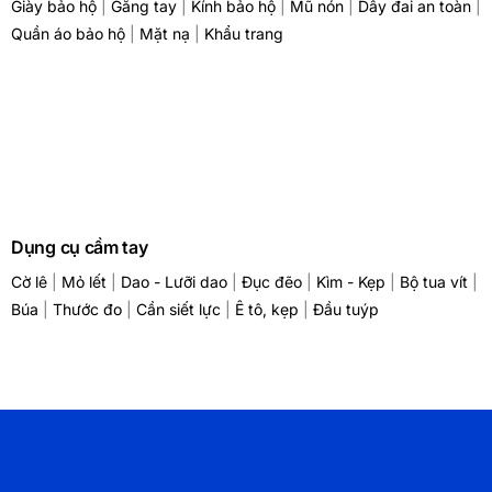
Giày bảo hộ
|
Găng tay
|
Kính bảo hộ
|
Mũ nón
|
Dây đai an toàn
|
Quần áo bảo hộ
|
Mặt nạ
|
Khẩu trang
Dụng cụ cầm tay
Cờ lê
|
Mỏ lết
|
Dao - Lưỡi dao
|
Đục đẽo
|
Kìm - Kẹp
|
Bộ tua vít
|
Búa
|
Thước đo
|
Cần siết lực
|
Ê tô, kẹp
|
Đầu tuýp