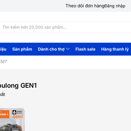
Theo dõi đơn hàng
Đăng nhập
hiệu
Sản phẩm
Dành cho thợ
Flash sale
Hàng thanh lý
EN1”
 bulong GEN1
hất