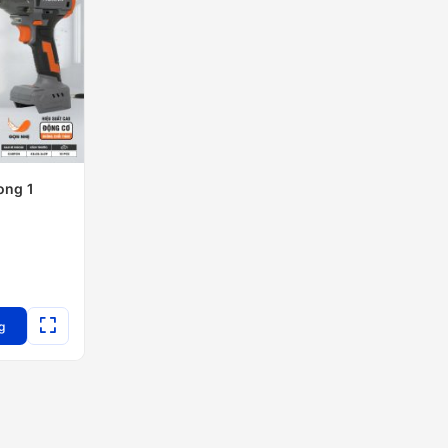
ong 1
g