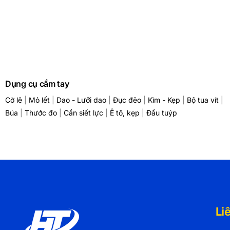
Dụng cụ cầm tay
Cờ lê
|
Mỏ lết
|
Dao - Lưỡi dao
|
Đục đẽo
|
Kìm - Kẹp
|
Bộ tua vít
|
Búa
|
Thước đo
|
Cần siết lực
|
Ê tô, kẹp
|
Đầu tuýp
Li