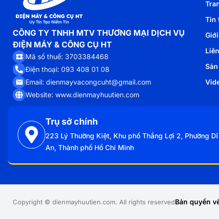
Tra
Tin 
CÔNG TY TNHH MTV THƯƠNG MẠI DỊCH VỤ
Giới
ĐIỆN MÁY & CÔNG CỤ HT
Liê
Mã số thuế: 3703384468
Sản
Điện thoại: 093 408 01 08
Email: dienmayvacongcuht@gmail.com
Vid
Website: www.dienmayhuutien.com
Trụ sở chính
223 Lý Thường Kiệt, Khu phố Thắng Lợi 2, Phường Dĩ
An, Thành phố Hồ Chí Minh
Bản quyền về
Copyright © dienmayhuutien.com. All rights reserved