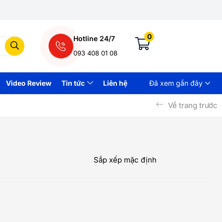
0
Hotline 24/7
093 408 01 08
Video Review
Tin tức
Liên hệ
Đã xem gần đây
Về trang trước