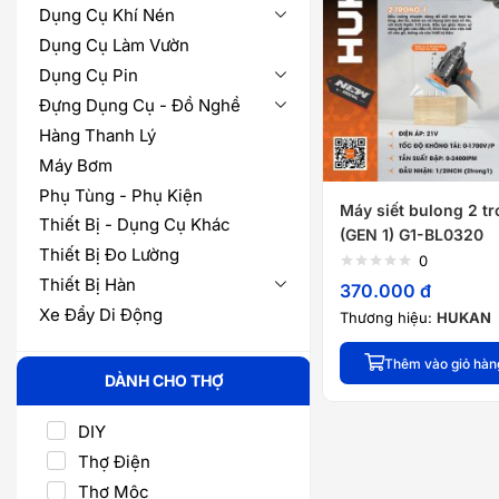
Dụng Cụ Khí Nén
Dụng Cụ Làm Vườn
Dụng Cụ Pin
Đựng Dụng Cụ - Đồ Nghề
Hàng Thanh Lý
Máy Bơm
Phụ Tùng - Phụ Kiện
Máy siết bulong 2 tr
Thiết Bị - Dụng Cụ Khác
(GEN 1) G1-BL0320
Thiết Bị Đo Lường
0
Thiết Bị Hàn
370.000
đ
Xe Đẩy Di Động
Thương hiệu:
HUKAN
Thêm vào giỏ hàn
DÀNH CHO THỢ
DIY
Thợ Điện
Thợ Mộc