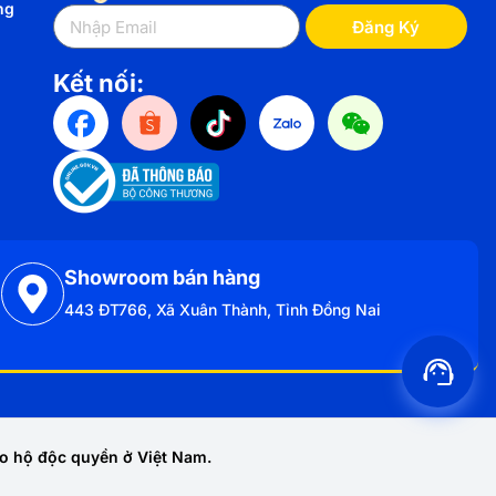
ng
Đăng Ký
Kết nối:
Showroom bán hàng
443 ĐT766, Xã Xuân Thành, Tỉnh Đồng Nai
o hộ độc quyền ở Việt Nam.