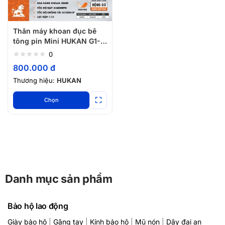
Thân máy khoan đục bê
tông pin Mini HUKAN G1-
KBC17
0
800.000
đ
Thương hiệu:
HUKAN
Chọn
Danh mục sản phẩm
Bảo hộ lao động
Giày bảo hộ
|
Găng tay
|
Kính bảo hộ
|
Mũ nón
|
Dây đai an