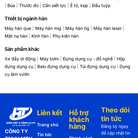
|
Búa
|
Thước đo
|
Cần siết lực
|
Ê tô, kẹp
|
Đầu tuýp
Thiết bị ngành hàn
Máy hàn que
|
Máy hàn mig
|
Máy hàn tig
|
Máy hàn laser
|
Mặt nạ hàn
|
Kính hàn
|
Phụ kiện hàn
Sản phẩm khác
Xe đẩy di động
|
Máy bơm
|
Đựng dụng cụ - đồ nghề
|
Hộp
đựng dụng cụ
|
Balo đựng dụng cụ
|
Túi đựng dụng cụ
|
Dụng
cụ làm vườn
Theo dõi
Liên kết
Hỗ trợ
tin tức
khách
Trang chủ
hàng
Đăng ký ngay
CÔNG TY
để cập nhật tin
Tin tức