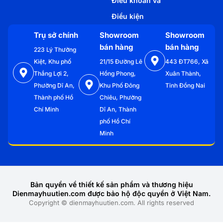
Điều khoản và
Điều kiện
Trụ sở chính
Showroom
Showroom
bán hàng
bán hàng
223 Lý Thường
Kiệt, Khu phố
21/15 Đường Lê
443 ĐT766, Xã
Thắng Lợi 2,
Hồng Phong,
Xuân Thành,
Phường Dĩ An,
Khu Phố Đông
Tỉnh Đồng Nai
Thành phố Hồ
Chiêu, Phường
Chí Minh
Dĩ An, Thành
phố Hồ Chí
Minh
Bản quyền về thiết kế sản phẩm và thương hiệu
Dienmayhuutien.com được bảo hộ độc quyền ở Việt Nam.
Copyright © dienmayhuutien.com. All rights reserved