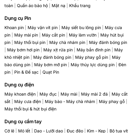
toàn
|
Quần áo bảo hộ
|
Mặt nạ
|
Khẩu trang
Dụng cụ Pin
Khoan pin
|
Máy vặn vít pin
|
Máy siết bu lông pin
|
Máy cưa
pin
|
Máy mài pin
|
Máy cắt pin
|
Máy làm vườn
|
Máy hút bụi
pin
|
Máy thổi bụi pin
|
Máy chà nhám pin
|
Máy đánh bóng pin
|
Máy bơm hơi pin
|
Máy xịt rửa pin
|
Máy bắn đinh pin
|
Máy
khò nhiệt pin
|
Máy đánh bóng pin
|
Máy phay gỗ pin
|
Máy
bào dùng pin
|
Máy bơm mỡ pin
|
Máy thủy lực dùng pin
|
Đèn
pin
|
Pin & Đế sạc
|
Quạt Pin
Dụng cụ điện
Máy khoan điện
|
Máy đục
|
Máy mài
|
Máy mài 2 đá
|
Máy cắt
sắt
|
Máy cưa điện
|
Máy bào - Máy chà nhám
|
Máy phay gỗ
|
Máy thổi bụi & hút bụi điện
Dụng cụ cầm tay
Cờ lê
|
Mỏ lết
|
Dao - Lưỡi dao
|
Đục đẽo
|
Kìm - Kẹp
|
Bộ tua vít