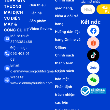
TNHH MTV
Chính sách
tức mới nhất
Giới thiệu
THƯƠNG
Đăn
giao hàng,
Ký
MẠI DỊCH
Liên hệ
kiểm & đổi trả
VỤ ĐIỆN
Sản phẩm
Kết nối:
MÁY &
hàng
Video Review
CÔNG CỤ HT
Hướng dẫn đặt
Mã số thuế:
hàng Online và
3703384468
Offline
Điện thoại:
093 408 01
Chính sách
08
thanh toán
Email:
Chính sách
dienmayvacongcuht@gmail.com
Website:
bảo mật
www.dienmayhuutien.com
Phân định
trách nhiệm
các bên