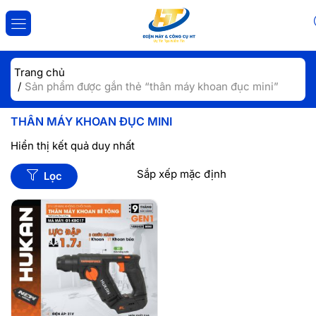
ĐĂNG NHẬP
ĐĂNG KÝ
Trang chủ
Sản phẩm được gắn thẻ “thân máy khoan đục mini”
Nhập tài khoản và mật khẩu để đăng nhập.
THÂN MÁY KHOAN ĐỤC MINI
Hiển thị kết quả duy nhất
Lọc
Lưu đăng nhập
Đăng Nhập
Quên mật khẩu?