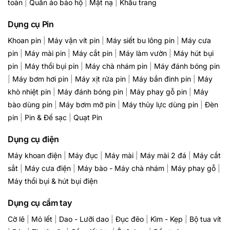
toàn
|
Quần áo bảo hộ
|
Mặt nạ
|
Khẩu trang
Dụng cụ Pin
Khoan pin
|
Máy vặn vít pin
|
Máy siết bu lông pin
|
Máy cưa
pin
|
Máy mài pin
|
Máy cắt pin
|
Máy làm vườn
|
Máy hút bụi
pin
|
Máy thổi bụi pin
|
Máy chà nhám pin
|
Máy đánh bóng pin
|
Máy bơm hơi pin
|
Máy xịt rửa pin
|
Máy bắn đinh pin
|
Máy
khò nhiệt pin
|
Máy đánh bóng pin
|
Máy phay gỗ pin
|
Máy
bào dùng pin
|
Máy bơm mỡ pin
|
Máy thủy lực dùng pin
|
Đèn
pin
|
Pin & Đế sạc
|
Quạt Pin
Dụng cụ điện
Máy khoan điện
|
Máy đục
|
Máy mài
|
Máy mài 2 đá
|
Máy cắt
sắt
|
Máy cưa điện
|
Máy bào - Máy chà nhám
|
Máy phay gỗ
|
Máy thổi bụi & hút bụi điện
Dụng cụ cầm tay
Cờ lê
|
Mỏ lết
|
Dao - Lưỡi dao
|
Đục đẽo
|
Kìm - Kẹp
|
Bộ tua vít