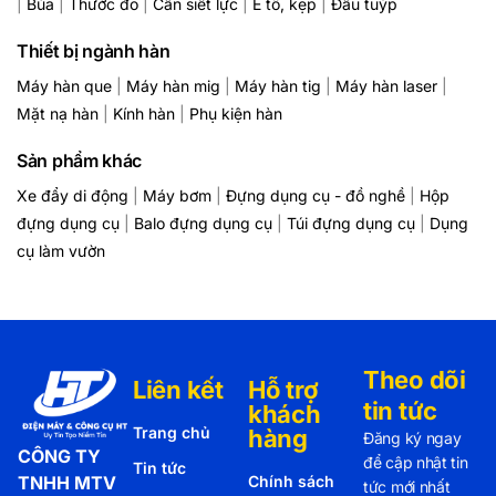
|
Búa
|
Thước đo
|
Cần siết lực
|
Ê tô, kẹp
|
Đầu tuýp
Thiết bị ngành hàn
Máy hàn que
|
Máy hàn mig
|
Máy hàn tig
|
Máy hàn laser
|
Mặt nạ hàn
|
Kính hàn
|
Phụ kiện hàn
Sản phẩm khác
Xe đẩy di động
|
Máy bơm
|
Đựng dụng cụ - đồ nghề
|
Hộp
đựng dụng cụ
|
Balo đựng dụng cụ
|
Túi đựng dụng cụ
|
Dụng
cụ làm vườn
Theo dõi
Liên kết
Hỗ trợ
tin tức
khách
Trang chủ
hàng
Đăng ký ngay
CÔNG TY
để cập nhật tin
Tin tức
TNHH MTV
Chính sách
tức mới nhất