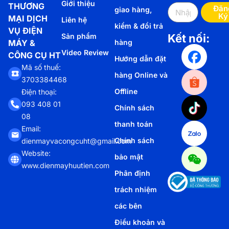
Giới thiệu
THƯƠNG
Đăn
giao hàng,
Ký
MẠI DỊCH
Liên hệ
kiểm & đổi trả
VỤ ĐIỆN
Sản phẩm
Kết nối:
MÁY &
hàng
Video Review
CÔNG CỤ HT
Hướng dẫn đặt
Mã số thuế:
hàng Online và
3703384468
Offline
Điện thoại:
093 408 01
Chính sách
08
thanh toán
Email:
Chính sách
dienmayvacongcuht@gmail.com
Website:
bảo mật
www.dienmayhuutien.com
Phân định
trách nhiệm
các bên
Điều khoản và