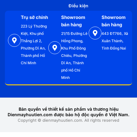
Điều kiện
Trụ sở chính
Showroom
Showroom
bán hàng
bán hàng
223 Lý Thường
Kiệt, Khu phố
21/15 Đường Lê
443 ĐT766, Xã
Thắng Lợi 2,
Hồng Phong,
Xuân Thành,
Phường Dĩ An,
Khu Phố Đông
Tỉnh Đồng Nai
Thành phố Hồ
Chiêu, Phường
Chí Minh
Dĩ An, Thành
phố Hồ Chí
Minh
Bản quyền về thiết kế sản phẩm và thương hiệu
Dienmayhuutien.com được bảo hộ độc quyền ở Việt Nam.
Copyright © dienmayhuutien.com. All rights reserved