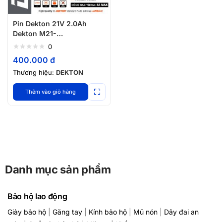
Pin Dekton 21V 2.0Ah
Dekton M21-
B2055PROMAX
0
400.000
đ
Thương hiệu:
DEKTON
Thêm vào giỏ hàng
Danh mục sản phẩm
Bảo hộ lao động
Giày bảo hộ
|
Găng tay
|
Kính bảo hộ
|
Mũ nón
|
Dây đai an