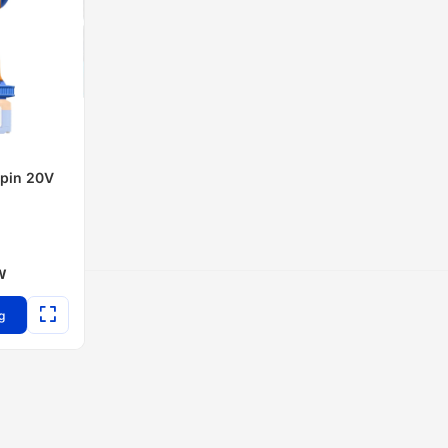
 pin 20V
W
g