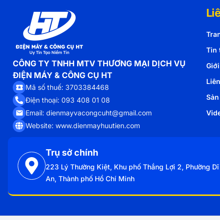
Li
Tra
Tin 
CÔNG TY TNHH MTV THƯƠNG MẠI DỊCH VỤ
Giới
ĐIỆN MÁY & CÔNG CỤ HT
Liê
Mã số thuế: 3703384468
Sản
Điện thoại: 093 408 01 08
Email: dienmayvacongcuht@gmail.com
Vid
Website: www.dienmayhuutien.com
Trụ sở chính
223 Lý Thường Kiệt, Khu phố Thắng Lợi 2, Phường Dĩ
An, Thành phố Hồ Chí Minh