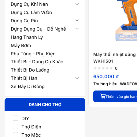
Dụng Cụ Khí Nén
Dụng Cụ Làm Vườn
Dụng Cụ Pin
Đựng Dụng Cụ - Đồ Nghề
Hàng Thanh Lý
Máy Bơm
Phụ Tùng - Phụ Kiện
Máy thổi nhiệt dùng
WKH1501
Thiết Bị - Dụng Cụ Khác
0
Thiết Bị Đo Lường
650.000
đ
Thiết Bị Hàn
Thương hiệu:
WADFO
Xe Đẩy Di Động
Thêm vào giỏ hàn
DÀNH CHO THỢ
DIY
Thợ Điện
Thợ Mộc