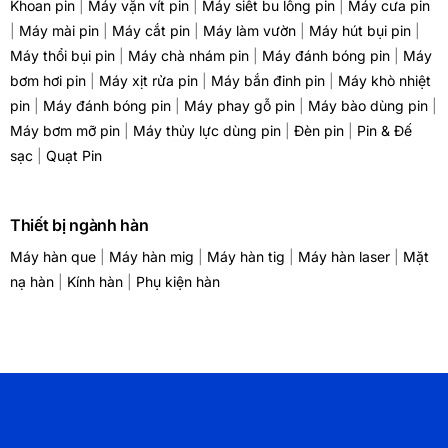
Khoan pin
|
Máy vặn vít pin
|
Máy siết bu lông pin
|
Máy cưa pin
|
Máy mài pin
|
Máy cắt pin
|
Máy làm vườn
|
Máy hút bụi pin
|
Máy thổi bụi pin
|
Máy chà nhám pin
|
Máy đánh bóng pin
|
Máy
bơm hơi pin
|
Máy xịt rửa pin
|
Máy bắn đinh pin
|
Máy khò nhiệt
pin
|
Máy đánh bóng pin
|
Máy phay gỗ pin
|
Máy bào dùng pin
|
Máy bơm mỡ pin
|
Máy thủy lực dùng pin
|
Đèn pin
|
Pin & Đế
sạc
|
Quạt Pin
Thiết bị ngành hàn
Máy hàn que
|
Máy hàn mig
|
Máy hàn tig
|
Máy hàn laser
|
Mặt
nạ hàn
|
Kính hàn
|
Phụ kiện hàn