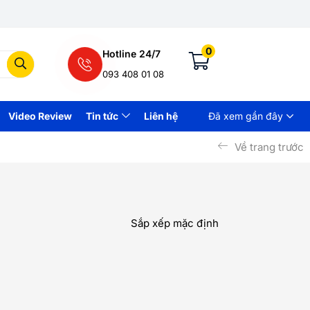
0
Hotline 24/7
093 408 01 08
Video Review
Tin tức
Liên hệ
Đã xem gần đây
Về trang trước