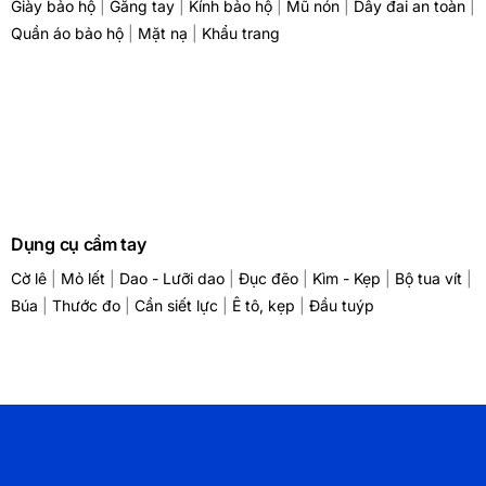
Giày bảo hộ
|
Găng tay
|
Kính bảo hộ
|
Mũ nón
|
Dây đai an toàn
|
Quần áo bảo hộ
|
Mặt nạ
|
Khẩu trang
Dụng cụ cầm tay
Cờ lê
|
Mỏ lết
|
Dao - Lưỡi dao
|
Đục đẽo
|
Kìm - Kẹp
|
Bộ tua vít
|
Búa
|
Thước đo
|
Cần siết lực
|
Ê tô, kẹp
|
Đầu tuýp