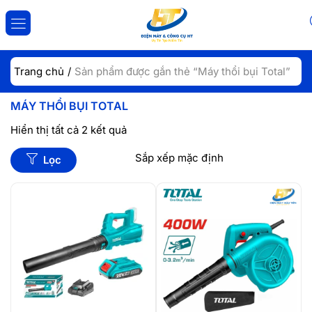
ĐĂNG NHẬP
ĐĂNG KÝ
Trang chủ
Sản phẩm được gắn thẻ “Máy thổi bụi Total”
Nhập tài khoản và mật khẩu để đăng nhập.
MÁY THỔI BỤI TOTAL
Hiển thị tất cả 2 kết quả
Lọc
Lưu đăng nhập
Đăng Nhập
Quên mật khẩu?