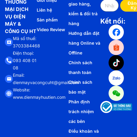
Giới thiệu
THƯƠNG
Đăn
giao hàng,
Ký
MẠI DỊCH
Liên hệ
kiểm & đổi trả
VỤ ĐIỆN
Sản phẩm
Kết nối:
MÁY &
hàng
Video Review
CÔNG CỤ HT
Hướng dẫn đặt
Mã số thuế:
hàng Online và
3703384468
Offline
Điện thoại:
093 408 01
Chính sách
08
thanh toán
Email:
Chính sách
dienmayvacongcuht@gmail.com
Website:
bảo mật
www.dienmayhuutien.com
Phân định
trách nhiệm
các bên
Điều khoản và