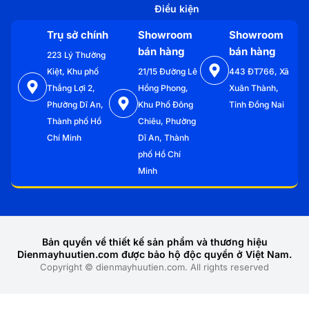
Điều kiện
Trụ sở chính
Showroom
Showroom
bán hàng
bán hàng
223 Lý Thường
Kiệt, Khu phố
21/15 Đường Lê
443 ĐT766, Xã
Thắng Lợi 2,
Hồng Phong,
Xuân Thành,
Phường Dĩ An,
Khu Phố Đông
Tỉnh Đồng Nai
Thành phố Hồ
Chiêu, Phường
Chí Minh
Dĩ An, Thành
phố Hồ Chí
Minh
Bản quyền về thiết kế sản phẩm và thương hiệu
Dienmayhuutien.com được bảo hộ độc quyền ở Việt Nam.
Copyright © dienmayhuutien.com. All rights reserved