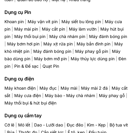
Dụng cụ Pin
Khoan pin
|
Máy vặn vít pin
|
Máy siết bu lông pin
|
Máy cưa
pin
|
Máy mài pin
|
Máy cắt pin
|
Máy làm vườn
|
Máy hút bụi
pin
|
Máy thổi bụi pin
|
Máy chà nhám pin
|
Máy đánh bóng pin
|
Máy bơm hơi pin
|
Máy xịt rửa pin
|
Máy bắn đinh pin
|
Máy
khò nhiệt pin
|
Máy đánh bóng pin
|
Máy phay gỗ pin
|
Máy
bào dùng pin
|
Máy bơm mỡ pin
|
Máy thủy lực dùng pin
|
Đèn
pin
|
Pin & Đế sạc
|
Quạt Pin
Dụng cụ điện
Máy khoan điện
|
Máy đục
|
Máy mài
|
Máy mài 2 đá
|
Máy cắt
sắt
|
Máy cưa điện
|
Máy bào - Máy chà nhám
|
Máy phay gỗ
|
Máy thổi bụi & hút bụi điện
Dụng cụ cầm tay
Cờ lê
|
Mỏ lết
|
Dao - Lưỡi dao
|
Đục đẽo
|
Kìm - Kẹp
|
Bộ tua vít
|
Búa
|
Thước đo
|
Cần siết lực
|
Ê tô, kẹp
|
Đầu tuýp