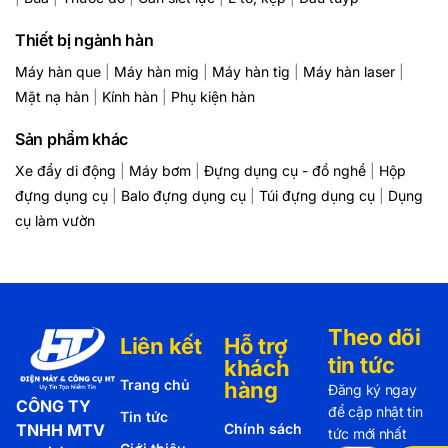
Thiết bị ngành hàn
Máy hàn que
|
Máy hàn mig
|
Máy hàn tig
|
Máy hàn laser
|
Mặt nạ hàn
|
Kính hàn
|
Phụ kiện hàn
Sản phẩm khác
Xe đẩy di động
|
Máy bơm
|
Đựng dụng cụ - đồ nghề
|
Hộp
đựng dụng cụ
|
Balo đựng dụng cụ
|
Túi đựng dụng cụ
|
Dụng
cụ làm vườn
Theo dõi
Liên kết
Hỗ trợ
tin tức
khách
Trang chủ
hàng
Đăng ký ngay
CÔNG TY
để cập nhật tin
Tin tức
TNHH MTV
Chính sách
tức mới nhất