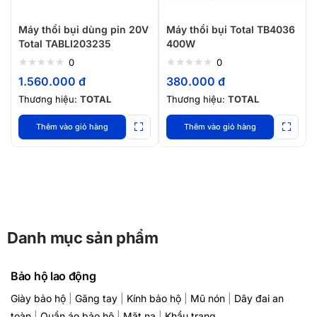
Máy thổi bụi dùng pin 20V
Máy thổi bụi Total TB4036
Total TABLI203235
400W
0
0
1.560.000
đ
380.000
đ
Thương hiệu:
TOTAL
Thương hiệu:
TOTAL
Thêm vào giỏ hàng
Thêm vào giỏ hàng
Danh mục sản phẩm
Bảo hộ lao động
Giày bảo hộ
|
Găng tay
|
Kính bảo hộ
|
Mũ nón
|
Dây đai an
toàn
|
Quần áo bảo hộ
|
Mặt nạ
|
Khẩu trang