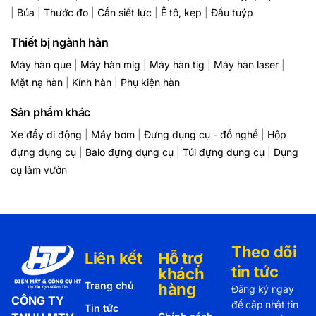
|
Búa
|
Thước đo
|
Cần siết lực
|
Ê tô, kẹp
|
Đầu tuýp
Thiết bị ngành hàn
Máy hàn que
|
Máy hàn mig
|
Máy hàn tig
|
Máy hàn laser
|
Mặt nạ hàn
|
Kính hàn
|
Phụ kiện hàn
Sản phẩm khác
Xe đẩy di động
|
Máy bơm
|
Đựng dụng cụ - đồ nghề
|
Hộp
đựng dụng cụ
|
Balo đựng dụng cụ
|
Túi đựng dụng cụ
|
Dụng
cụ làm vườn
Theo dõi
Liên kết
Hỗ trợ
tin tức
khách
Trang chủ
hàng
Đăng ký ngay
CÔNG TY
để cập nhật tin
Tin tức