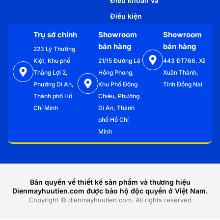
Điều khoản và
Điều kiện
Trụ sở chính
Showroom
Showroom
bán hàng
bán hàng
223 Lý Thường
Kiệt, Khu phố
21/15 Đường Lê
443 ĐT766, Xã
Thắng Lợi 2,
Hồng Phong,
Xuân Thành,
Phường Dĩ An,
Khu Phố Đông
Tỉnh Đồng Nai
Thành phố Hồ
Chiêu, Phường
Chí Minh
Dĩ An, Thành
phố Hồ Chí
Minh
Bản quyền về thiết kế sản phẩm và thương hiệu
Dienmayhuutien.com được bảo hộ độc quyền ở Việt Nam.
Copyright © dienmayhuutien.com. All rights reserved