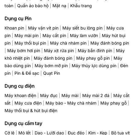
toàn
|
Quần áo bảo hộ
|
Mặt nạ
|
Khẩu trang
Dụng cụ Pin
Khoan pin
|
Máy vặn vít pin
|
Máy siết bu lông pin
|
Máy cưa
pin
|
Máy mài pin
|
Máy cắt pin
|
Máy làm vườn
|
Máy hút bụi
pin
|
Máy thổi bụi pin
|
Máy chà nhám pin
|
Máy đánh bóng pin
|
Máy bơm hơi pin
|
Máy xịt rửa pin
|
Máy bắn đinh pin
|
Máy
khò nhiệt pin
|
Máy đánh bóng pin
|
Máy phay gỗ pin
|
Máy
bào dùng pin
|
Máy bơm mỡ pin
|
Máy thủy lực dùng pin
|
Đèn
pin
|
Pin & Đế sạc
|
Quạt Pin
Dụng cụ điện
Máy khoan điện
|
Máy đục
|
Máy mài
|
Máy mài 2 đá
|
Máy cắt
sắt
|
Máy cưa điện
|
Máy bào - Máy chà nhám
|
Máy phay gỗ
|
Máy thổi bụi & hút bụi điện
Dụng cụ cầm tay
Cờ lê
|
Mỏ lết
|
Dao - Lưỡi dao
|
Đục đẽo
|
Kìm - Kẹp
|
Bộ tua vít