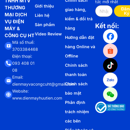
TNHH MTV
Chính sách
tức mới nhất
Giới thiệu
THƯƠNG
Đăn
giao hàng,
Ký
MẠI DỊCH
Liên hệ
kiểm & đổi trả
VỤ ĐIỆN
Sản phẩm
Kết nối:
MÁY &
hàng
Video Review
CÔNG CỤ HT
Hướng dẫn đặt
Mã số thuế:
hàng Online và
3703384468
Offline
Điện thoại:
093 408 01
Chính sách
08
thanh toán
Email:
Chính sách
dienmayvacongcuht@gmail.com
Website:
bảo mật
www.dienmayhuutien.com
Phân định
trách nhiệm
các bên