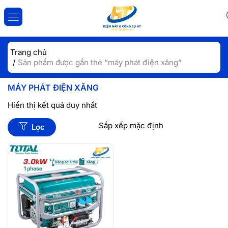
ĐĂNG NHẬP
ĐĂNG KÝ
Trang chủ
Sản phẩm được gắn thẻ “máy phát điện xăng”
Nhập tài khoản và mật khẩu để đăng nhập.
MÁY PHÁT ĐIỆN XĂNG
Hiển thị kết quả duy nhất
Lọc
Lưu đăng nhập
Đăng Nhập
Quên mật khẩu?