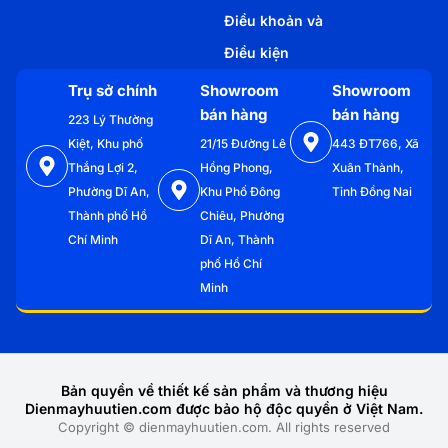
Điều khoản và
Điều kiện
Trụ sở chính
Showroom
Showroom
bán hàng
bán hàng
223 Lý Thường
Kiệt, Khu phố
21/15 Đường Lê
443 ĐT766, Xã
Thắng Lợi 2,
Hồng Phong,
Xuân Thành,
Phường Dĩ An,
Khu Phố Đông
Tỉnh Đồng Nai
Thành phố Hồ
Chiêu, Phường
Chí Minh
Dĩ An, Thành
phố Hồ Chí
Minh
Bản quyền về thiết kế sản phẩm và thương hiệu
Dienmayhuutien.com được bảo hộ độc quyền ở Việt Nam.
Copyright © dienmayhuutien.com. All rights reserved