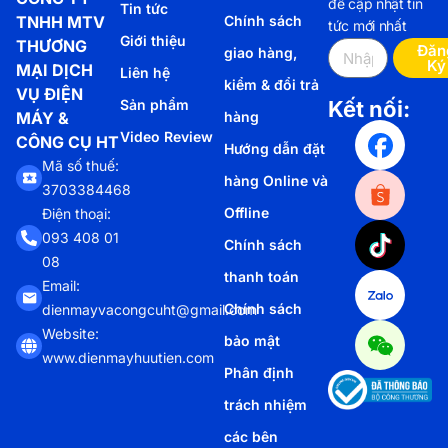
để cập nhật tin
Tin tức
TNHH MTV
Chính sách
tức mới nhất
Giới thiệu
THƯƠNG
Đăn
giao hàng,
Ký
MẠI DỊCH
Liên hệ
kiểm & đổi trả
VỤ ĐIỆN
Sản phẩm
Kết nối:
MÁY &
hàng
Video Review
CÔNG CỤ HT
Hướng dẫn đặt
Mã số thuế:
hàng Online và
3703384468
Offline
Điện thoại:
093 408 01
Chính sách
08
thanh toán
Email:
Chính sách
dienmayvacongcuht@gmail.com
Website:
bảo mật
www.dienmayhuutien.com
Phân định
trách nhiệm
các bên