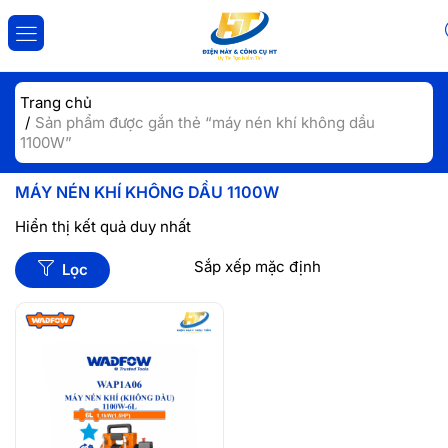
ĐĂNG NHẬP
ĐĂNG KÝ
Trang chủ
Sản phẩm được gắn thẻ “máy nén khí không dầu
Nhập tài khoản và mật khẩu để đăng nhập.
1100W”
MÁY NÉN KHÍ KHÔNG DẦU 1100W
Hiển thị kết quả duy nhất
Lọc
Lưu đăng nhập
Đăng Nhập
Quên mật khẩu?