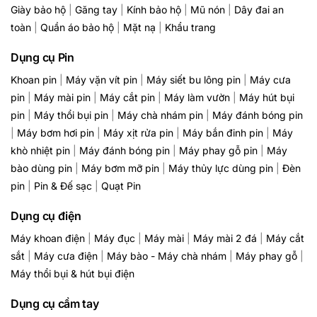
Giày bảo hộ
|
Găng tay
|
Kính bảo hộ
|
Mũ nón
|
Dây đai an
toàn
|
Quần áo bảo hộ
|
Mặt nạ
|
Khẩu trang
Dụng cụ Pin
Khoan pin
|
Máy vặn vít pin
|
Máy siết bu lông pin
|
Máy cưa
pin
|
Máy mài pin
|
Máy cắt pin
|
Máy làm vườn
|
Máy hút bụi
pin
|
Máy thổi bụi pin
|
Máy chà nhám pin
|
Máy đánh bóng pin
|
Máy bơm hơi pin
|
Máy xịt rửa pin
|
Máy bắn đinh pin
|
Máy
khò nhiệt pin
|
Máy đánh bóng pin
|
Máy phay gỗ pin
|
Máy
bào dùng pin
|
Máy bơm mỡ pin
|
Máy thủy lực dùng pin
|
Đèn
pin
|
Pin & Đế sạc
|
Quạt Pin
Dụng cụ điện
Máy khoan điện
|
Máy đục
|
Máy mài
|
Máy mài 2 đá
|
Máy cắt
sắt
|
Máy cưa điện
|
Máy bào - Máy chà nhám
|
Máy phay gỗ
|
Máy thổi bụi & hút bụi điện
Dụng cụ cầm tay