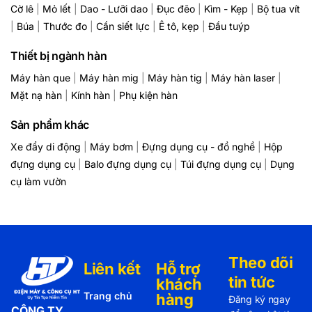
Cờ lê
|
Mỏ lết
|
Dao - Lưỡi dao
|
Đục đẽo
|
Kìm - Kẹp
|
Bộ tua vít
|
Búa
|
Thước đo
|
Cần siết lực
|
Ê tô, kẹp
|
Đầu tuýp
Thiết bị ngành hàn
Máy hàn que
|
Máy hàn mig
|
Máy hàn tig
|
Máy hàn laser
|
Mặt nạ hàn
|
Kính hàn
|
Phụ kiện hàn
Sản phẩm khác
Xe đẩy di động
|
Máy bơm
|
Đựng dụng cụ - đồ nghề
|
Hộp
đựng dụng cụ
|
Balo đựng dụng cụ
|
Túi đựng dụng cụ
|
Dụng
cụ làm vườn
Theo dõi
Liên kết
Hỗ trợ
tin tức
khách
Trang chủ
hàng
Đăng ký ngay
CÔNG TY