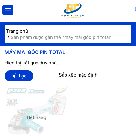
ĐĂNG NHẬP
ĐĂNG KÝ
Trang chủ
Sản phẩm được gắn thẻ “máy mài góc pin total”
Nhập tài khoản và mật khẩu để đăng nhập.
MÁY MÀI GÓC PIN TOTAL
Hiển thị kết quả duy nhất
Lọc
Lưu đăng nhập
Đăng Nhập
Quên mật khẩu?
Hết hàng