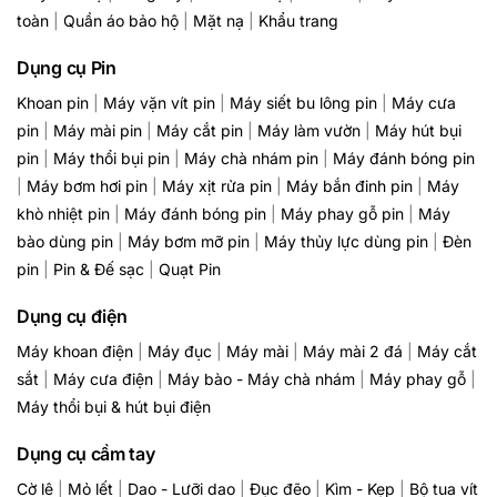
toàn
|
Quần áo bảo hộ
|
Mặt nạ
|
Khẩu trang
Dụng cụ Pin
Khoan pin
|
Máy vặn vít pin
|
Máy siết bu lông pin
|
Máy cưa
pin
|
Máy mài pin
|
Máy cắt pin
|
Máy làm vườn
|
Máy hút bụi
pin
|
Máy thổi bụi pin
|
Máy chà nhám pin
|
Máy đánh bóng pin
|
Máy bơm hơi pin
|
Máy xịt rửa pin
|
Máy bắn đinh pin
|
Máy
khò nhiệt pin
|
Máy đánh bóng pin
|
Máy phay gỗ pin
|
Máy
bào dùng pin
|
Máy bơm mỡ pin
|
Máy thủy lực dùng pin
|
Đèn
pin
|
Pin & Đế sạc
|
Quạt Pin
Dụng cụ điện
Máy khoan điện
|
Máy đục
|
Máy mài
|
Máy mài 2 đá
|
Máy cắt
sắt
|
Máy cưa điện
|
Máy bào - Máy chà nhám
|
Máy phay gỗ
|
Máy thổi bụi & hút bụi điện
Dụng cụ cầm tay
Cờ lê
|
Mỏ lết
|
Dao - Lưỡi dao
|
Đục đẽo
|
Kìm - Kẹp
|
Bộ tua vít