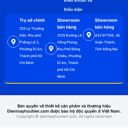
Điều khoản và
Điều kiện
Trụ sở chính
Showroom
Showroom
bán hàng
bán hàng
223 Lý Thường
Kiệt, Khu phố
21/15 Đường Lê
443 ĐT766, Xã
Thắng Lợi 2,
Hồng Phong,
Xuân Thành,
Phường Dĩ An,
Khu Phố Đông
Tỉnh Đồng Nai
Thành phố Hồ
Chiêu, Phường
Chí Minh
Dĩ An, Thành
phố Hồ Chí
Minh
Bản quyền về thiết kế sản phẩm và thương hiệu
Dienmayhuutien.com được bảo hộ độc quyền ở Việt Nam.
Copyright © dienmayhuutien.com. All rights reserved