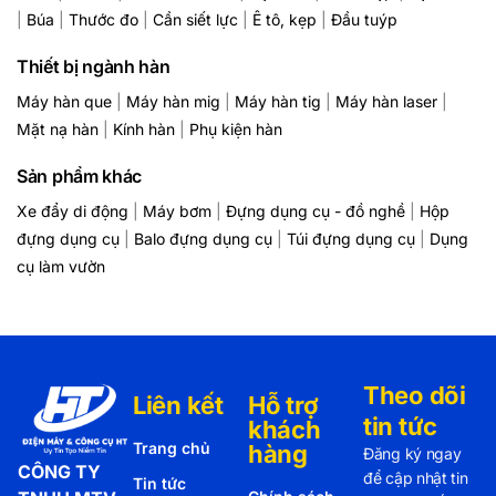
|
Búa
|
Thước đo
|
Cần siết lực
|
Ê tô, kẹp
|
Đầu tuýp
Thiết bị ngành hàn
Máy hàn que
|
Máy hàn mig
|
Máy hàn tig
|
Máy hàn laser
|
Mặt nạ hàn
|
Kính hàn
|
Phụ kiện hàn
Sản phẩm khác
Xe đẩy di động
|
Máy bơm
|
Đựng dụng cụ - đồ nghề
|
Hộp
đựng dụng cụ
|
Balo đựng dụng cụ
|
Túi đựng dụng cụ
|
Dụng
cụ làm vườn
Theo dõi
Liên kết
Hỗ trợ
tin tức
khách
Trang chủ
hàng
Đăng ký ngay
CÔNG TY
để cập nhật tin
Tin tức