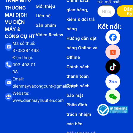
TNHH MTV
Chính sách
tức mới nhất
Giới thiệu
THƯƠNG
Đăn
giao hàng,
Ký
MẠI DỊCH
Liên hệ
kiểm & đổi trả
VỤ ĐIỆN
Sản phẩm
Kết nối:
MÁY &
hàng
Video Review
CÔNG CỤ HT
Hướng dẫn đặt
Mã số thuế:
hàng Online và
3703384468
Offline
Điện thoại:
093 408 01
Chính sách
08
thanh toán
Email:
Chính sách
dienmayvacongcuht@gmail.com
Website:
bảo mật
www.dienmayhuutien.com
Phân định
trách nhiệm
các bên