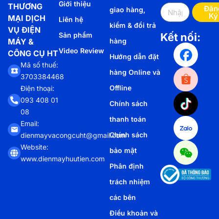
Giới thiệu
THƯƠNG
Đăn
giao hàng,
Ký
MẠI DỊCH
Liên hệ
kiểm & đổi trả
VỤ ĐIỆN
Sản phẩm
Kết nối:
MÁY &
hàng
Video Review
CÔNG CỤ HT
Hướng dẫn đặt
Mã số thuế:
hàng Online và
3703384468
Offline
Điện thoại:
093 408 01
Chính sách
08
thanh toán
Email:
Chính sách
dienmayvacongcuht@gmail.com
Website:
bảo mật
www.dienmayhuutien.com
Phân định
trách nhiệm
các bên
Điều khoản và