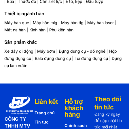
|
Búa
|
Thước đo
|
Cần siết lực
|
Ê tô, kẹp
|
Đầu tuýp
Thiết bị ngành hàn
Máy hàn que
|
Máy hàn mig
|
Máy hàn tig
|
Máy hàn laser
|
Mặt nạ hàn
|
Kính hàn
|
Phụ kiện hàn
Sản phẩm khác
Xe đẩy di động
|
Máy bơm
|
Đựng dụng cụ - đồ nghề
|
Hộp
đựng dụng cụ
|
Balo đựng dụng cụ
|
Túi đựng dụng cụ
|
Dụng
cụ làm vườn
Theo dõi
Liên kết
Hỗ trợ
tin tức
khách
Trang chủ
hàng
Đăng ký ngay
CÔNG TY
để cập nhật tin
Tin tức
TNHH MTV
Chính sách
tức mới nhất