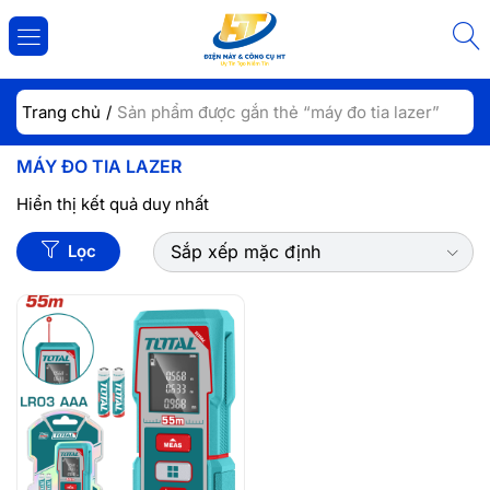
ĐĂNG NHẬP
ĐĂNG KÝ
Trang chủ
Sản phẩm được gắn thẻ “máy đo tia lazer”
Nhập tài khoản và mật khẩu để đăng nhập.
MÁY ĐO TIA LAZER
Hiển thị kết quả duy nhất
Lọc
Sắp xếp mặc định
Lưu đăng nhập
Đăng Nhập
Quên mật khẩu?