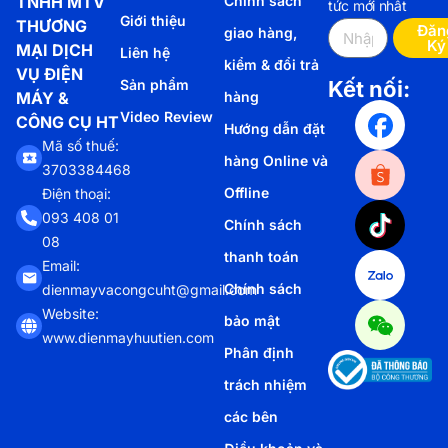
TNHH MTV
Chính sách
tức mới nhất
Giới thiệu
THƯƠNG
Đăn
giao hàng,
Ký
MẠI DỊCH
Liên hệ
kiểm & đổi trả
VỤ ĐIỆN
Sản phẩm
Kết nối:
MÁY &
hàng
Video Review
CÔNG CỤ HT
Hướng dẫn đặt
Mã số thuế:
hàng Online và
3703384468
Offline
Điện thoại:
093 408 01
Chính sách
08
thanh toán
Email:
Chính sách
dienmayvacongcuht@gmail.com
Website:
bảo mật
www.dienmayhuutien.com
Phân định
trách nhiệm
các bên