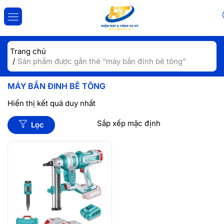
ĐĂNG NHẬP
ĐĂNG KÝ
Trang chủ
Sản phẩm được gắn thẻ “máy bắn đinh bê tông”
Nhập tài khoản và mật khẩu để đăng nhập.
MÁY BẮN ĐINH BÊ TÔNG
Hiển thị kết quả duy nhất
Lọc
Lưu đăng nhập
Đăng Nhập
Quên mật khẩu?