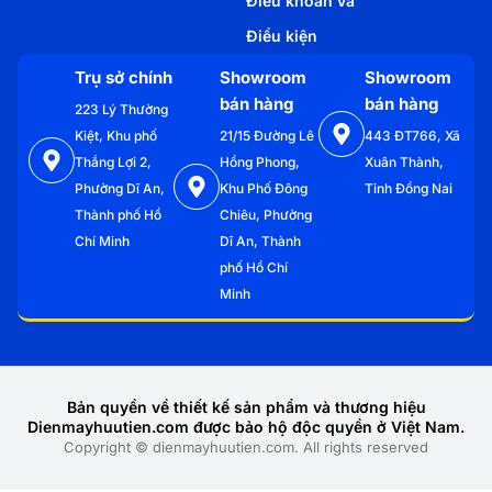
Điều khoản và
Điều kiện
Trụ sở chính
Showroom
Showroom
bán hàng
bán hàng
223 Lý Thường
Kiệt, Khu phố
21/15 Đường Lê
443 ĐT766, Xã
Thắng Lợi 2,
Hồng Phong,
Xuân Thành,
Phường Dĩ An,
Khu Phố Đông
Tỉnh Đồng Nai
Thành phố Hồ
Chiêu, Phường
Chí Minh
Dĩ An, Thành
phố Hồ Chí
Minh
Bản quyền về thiết kế sản phẩm và thương hiệu
Dienmayhuutien.com được bảo hộ độc quyền ở Việt Nam.
Copyright © dienmayhuutien.com. All rights reserved