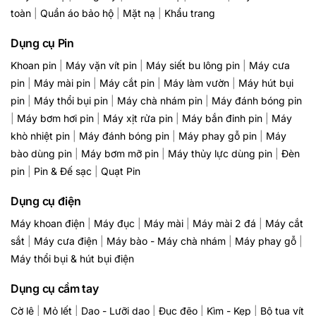
toàn
|
Quần áo bảo hộ
|
Mặt nạ
|
Khẩu trang
Dụng cụ Pin
Khoan pin
|
Máy vặn vít pin
|
Máy siết bu lông pin
|
Máy cưa
pin
|
Máy mài pin
|
Máy cắt pin
|
Máy làm vườn
|
Máy hút bụi
pin
|
Máy thổi bụi pin
|
Máy chà nhám pin
|
Máy đánh bóng pin
|
Máy bơm hơi pin
|
Máy xịt rửa pin
|
Máy bắn đinh pin
|
Máy
khò nhiệt pin
|
Máy đánh bóng pin
|
Máy phay gỗ pin
|
Máy
bào dùng pin
|
Máy bơm mỡ pin
|
Máy thủy lực dùng pin
|
Đèn
pin
|
Pin & Đế sạc
|
Quạt Pin
Dụng cụ điện
Máy khoan điện
|
Máy đục
|
Máy mài
|
Máy mài 2 đá
|
Máy cắt
sắt
|
Máy cưa điện
|
Máy bào - Máy chà nhám
|
Máy phay gỗ
|
Máy thổi bụi & hút bụi điện
Dụng cụ cầm tay
Cờ lê
|
Mỏ lết
|
Dao - Lưỡi dao
|
Đục đẽo
|
Kìm - Kẹp
|
Bộ tua vít