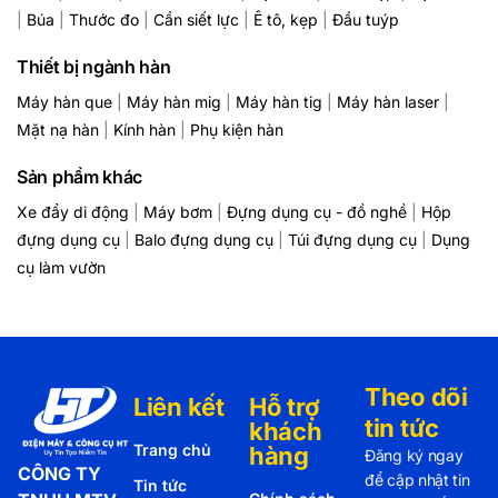
|
Búa
|
Thước đo
|
Cần siết lực
|
Ê tô, kẹp
|
Đầu tuýp
Thiết bị ngành hàn
Máy hàn que
|
Máy hàn mig
|
Máy hàn tig
|
Máy hàn laser
|
Mặt nạ hàn
|
Kính hàn
|
Phụ kiện hàn
Sản phẩm khác
Xe đẩy di động
|
Máy bơm
|
Đựng dụng cụ - đồ nghề
|
Hộp
đựng dụng cụ
|
Balo đựng dụng cụ
|
Túi đựng dụng cụ
|
Dụng
cụ làm vườn
Theo dõi
Liên kết
Hỗ trợ
tin tức
khách
Trang chủ
hàng
Đăng ký ngay
CÔNG TY
để cập nhật tin
Tin tức