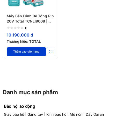
Máy Bắn Đinh Bê Tông Pin
20V Total TCNLI9008 |
Mạnh, Không Dây
0
10.190.000
đ
Thương hiệu:
TOTAL
Thêm vào giỏ hàng
Danh mục sản phẩm
Bảo hộ lao động
Giày bảo hộ
|
Găng tay
|
Kính bảo hộ
|
Mũ nón
|
Dây đai an