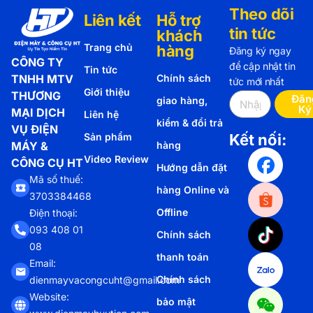
Theo dõi
Liên kết
Hỗ trợ
tin tức
khách
Trang chủ
hàng
Đăng ký ngay
CÔNG TY
để cập nhật tin
Tin tức
TNHH MTV
Chính sách
tức mới nhất
Giới thiệu
THƯƠNG
Đăn
giao hàng,
Ký
MẠI DỊCH
Liên hệ
kiểm & đổi trả
VỤ ĐIỆN
Sản phẩm
Kết nối:
MÁY &
hàng
Video Review
CÔNG CỤ HT
Hướng dẫn đặt
Mã số thuế:
hàng Online và
3703384468
Offline
Điện thoại:
093 408 01
Chính sách
08
thanh toán
Email:
Chính sách
dienmayvacongcuht@gmail.com
Website:
bảo mật