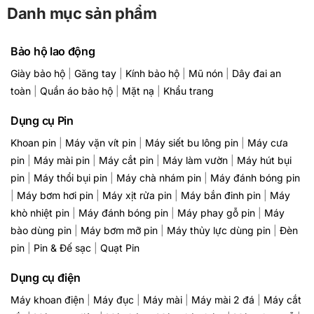
Danh mục sản phẩm
Bảo hộ lao động
Giày bảo hộ
|
Găng tay
|
Kính bảo hộ
|
Mũ nón
|
Dây đai an
toàn
|
Quần áo bảo hộ
|
Mặt nạ
|
Khẩu trang
Dụng cụ Pin
Khoan pin
|
Máy vặn vít pin
|
Máy siết bu lông pin
|
Máy cưa
pin
|
Máy mài pin
|
Máy cắt pin
|
Máy làm vườn
|
Máy hút bụi
pin
|
Máy thổi bụi pin
|
Máy chà nhám pin
|
Máy đánh bóng pin
|
Máy bơm hơi pin
|
Máy xịt rửa pin
|
Máy bắn đinh pin
|
Máy
khò nhiệt pin
|
Máy đánh bóng pin
|
Máy phay gỗ pin
|
Máy
bào dùng pin
|
Máy bơm mỡ pin
|
Máy thủy lực dùng pin
|
Đèn
pin
|
Pin & Đế sạc
|
Quạt Pin
Dụng cụ điện
Máy khoan điện
|
Máy đục
|
Máy mài
|
Máy mài 2 đá
|
Máy cắt