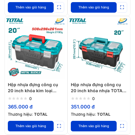
Thêm vào giỏ hàng
Thêm vào giỏ hàng
Hộp nhựa đựng công cụ
Hộp nhựa đựng công cụ
20 inch khóa kim loại
20 inch khóa nhựa TOTAL
TOTAL TPBX0202
TPBX0201
0
0
365.000
đ
351.000
đ
Thương hiệu:
TOTAL
Thương hiệu:
TOTAL
Thêm vào giỏ hàng
Thêm vào giỏ hàng