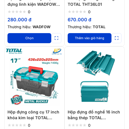
đựng linh kiện WADFOW
TOTAL THT36L01
WTB8331 & WTB8330
0
0
280.000
đ
670.000
đ
Thương hiệu:
WADFOW
Thương hiệu:
TOTAL
Chọn
Thêm vào giỏ hàng
Hộp đựng công cụ 17 inch
Hộp đựng đồ nghề 16 inch
khóa kim loại TOTAL
bằng thép TOTAL
TPBX0172
THT10702
0
0