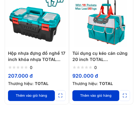
Hộp nhựa đựng đồ nghề 17
Túi dụng cụ kéo cán cứng
inch khóa nhựa TOTAL
20 inch TOTAL
TPBX0171
THRRTB2012 chính hãng
0
0
207.000
đ
920.000
đ
Thương hiệu:
TOTAL
Thương hiệu:
TOTAL
Thêm vào giỏ hàng
Thêm vào giỏ hàng