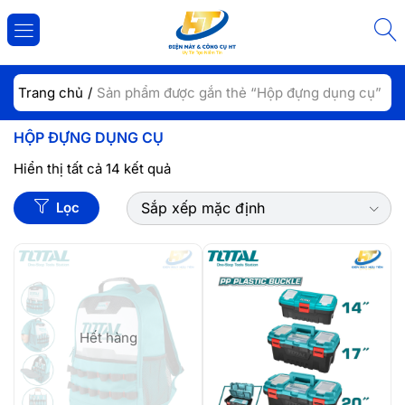
ĐĂNG NHẬP
ĐĂNG KÝ
Trang chủ
Sản phẩm được gắn thẻ “Hộp đựng dụng cụ”
Nhập tài khoản và mật khẩu để đăng nhập.
HỘP ĐỰNG DỤNG CỤ
Hiển thị tất cả 14 kết quả
Lọc
Sắp xếp mặc định
Lưu đăng nhập
Đăng Nhập
Hết hàng
Quên mật khẩu?