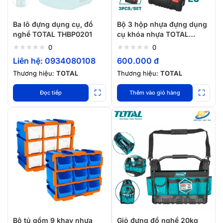
Ba lô đựng dụng cụ, đồ
Bộ 3 hộp nhựa đựng dụng
nghề TOTAL THBP0201
cụ khóa nhựa TOTAL
TPBXK0031
0
0
Liên hệ: 0934080108
600.000
đ
Thương hiệu:
TOTAL
Thương hiệu:
TOTAL
Đọc tiếp
Thêm vào giỏ hàng
Bộ tủ gồm 9 khay nhựa
Giỏ đựng đồ nghề 20kg