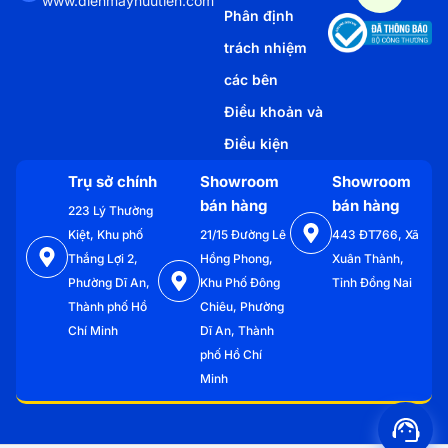
www.dienmayhuutien.com
Phân định
trách nhiệm
các bên
Điều khoản và
Điều kiện
Trụ sở chính
Showroom
Showroom
bán hàng
bán hàng
223 Lý Thường
Kiệt, Khu phố
21/15 Đường Lê
443 ĐT766, Xã
Thắng Lợi 2,
Hồng Phong,
Xuân Thành,
Phường Dĩ An,
Khu Phố Đông
Tỉnh Đồng Nai
Thành phố Hồ
Chiêu, Phường
Chí Minh
Dĩ An, Thành
phố Hồ Chí
Minh