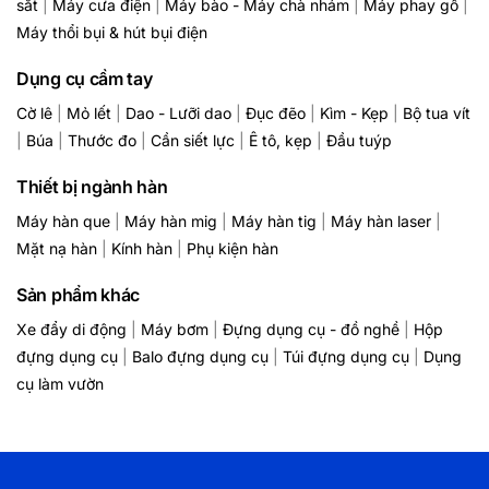
sắt
|
Máy cưa điện
|
Máy bào - Máy chà nhám
|
Máy phay gỗ
|
Máy thổi bụi & hút bụi điện
Dụng cụ cầm tay
Cờ lê
|
Mỏ lết
|
Dao - Lưỡi dao
|
Đục đẽo
|
Kìm - Kẹp
|
Bộ tua vít
|
Búa
|
Thước đo
|
Cần siết lực
|
Ê tô, kẹp
|
Đầu tuýp
Thiết bị ngành hàn
Máy hàn que
|
Máy hàn mig
|
Máy hàn tig
|
Máy hàn laser
|
Mặt nạ hàn
|
Kính hàn
|
Phụ kiện hàn
Sản phẩm khác
Xe đẩy di động
|
Máy bơm
|
Đựng dụng cụ - đồ nghề
|
Hộp
đựng dụng cụ
|
Balo đựng dụng cụ
|
Túi đựng dụng cụ
|
Dụng
cụ làm vườn