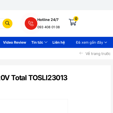
0
Hotline 24/7
093 408 01 08
Video Review
Tin tức
Liên hệ
Đã xem gần đây
Về trang trước
0V Total TOSLI23013