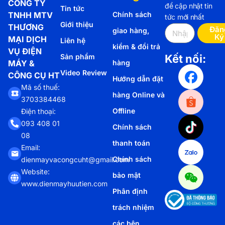
CÔNG TY
để cập nhật tin
Tin tức
TNHH MTV
Chính sách
tức mới nhất
Giới thiệu
THƯƠNG
Đăn
giao hàng,
Ký
MẠI DỊCH
Liên hệ
kiểm & đổi trả
VỤ ĐIỆN
Sản phẩm
Kết nối:
MÁY &
hàng
Video Review
CÔNG CỤ HT
Hướng dẫn đặt
Mã số thuế:
hàng Online và
3703384468
Offline
Điện thoại:
093 408 01
Chính sách
08
thanh toán
Email:
Chính sách
dienmayvacongcuht@gmail.com
Website:
bảo mật
www.dienmayhuutien.com
Phân định
trách nhiệm
các bên