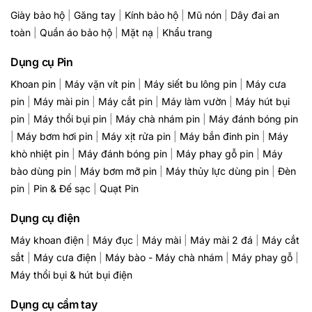
Giày bảo hộ
|
Găng tay
|
Kính bảo hộ
|
Mũ nón
|
Dây đai an
toàn
|
Quần áo bảo hộ
|
Mặt nạ
|
Khẩu trang
Dụng cụ Pin
Khoan pin
|
Máy vặn vít pin
|
Máy siết bu lông pin
|
Máy cưa
pin
|
Máy mài pin
|
Máy cắt pin
|
Máy làm vườn
|
Máy hút bụi
pin
|
Máy thổi bụi pin
|
Máy chà nhám pin
|
Máy đánh bóng pin
|
Máy bơm hơi pin
|
Máy xịt rửa pin
|
Máy bắn đinh pin
|
Máy
khò nhiệt pin
|
Máy đánh bóng pin
|
Máy phay gỗ pin
|
Máy
bào dùng pin
|
Máy bơm mỡ pin
|
Máy thủy lực dùng pin
|
Đèn
pin
|
Pin & Đế sạc
|
Quạt Pin
Dụng cụ điện
Máy khoan điện
|
Máy đục
|
Máy mài
|
Máy mài 2 đá
|
Máy cắt
sắt
|
Máy cưa điện
|
Máy bào - Máy chà nhám
|
Máy phay gỗ
|
Máy thổi bụi & hút bụi điện
Dụng cụ cầm tay