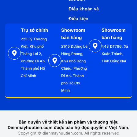
Điều khoản và
Điều kiện
Trụ sở chính
Showroom
Showroom
bán hàng
bán hàng
223 Lý Thường
Kiệt, Khu phố
21/15 Đường Lê
443 ĐT766, Xã
Thắng Lợi 2,
Hồng Phong,
Xuân Thành,
Phường Dĩ An,
Khu Phố Đông
Tỉnh Đồng Nai
Thành phố Hồ
Chiêu, Phường
Chí Minh
Dĩ An, Thành
phố Hồ Chí
Minh
Bản quyền về thiết kế sản phẩm và thương hiệu
Dienmayhuutien.com được bảo hộ độc quyền ở Việt Nam.
Copyright © dienmayhuutien.com. All rights reserved