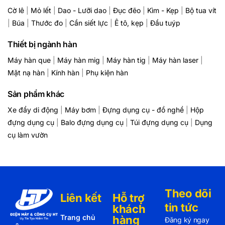
Cờ lê
|
Mỏ lết
|
Dao - Lưỡi dao
|
Đục đẽo
|
Kìm - Kẹp
|
Bộ tua vít
|
Búa
|
Thước đo
|
Cần siết lực
|
Ê tô, kẹp
|
Đầu tuýp
Thiết bị ngành hàn
Máy hàn que
|
Máy hàn mig
|
Máy hàn tig
|
Máy hàn laser
|
Mặt nạ hàn
|
Kính hàn
|
Phụ kiện hàn
Sản phẩm khác
Xe đẩy di động
|
Máy bơm
|
Đựng dụng cụ - đồ nghề
|
Hộp
đựng dụng cụ
|
Balo đựng dụng cụ
|
Túi đựng dụng cụ
|
Dụng
cụ làm vườn
Theo dõi
Liên kết
Hỗ trợ
tin tức
khách
Trang chủ
hàng
Đăng ký ngay