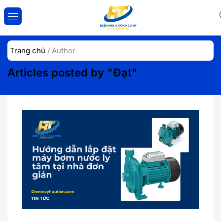
ĐĂNG NHẬP
ĐĂNG KÝ
Trang chủ
/
Author
Nhập tài khoản và mật khẩu để đăng nhập.
Articles posted by "Đạt"
Lưu đăng nhập
Đăng Nhập
Quên mật khẩu?